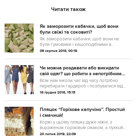
Читати також
Як заморозити кабачки, щоб вони
були свіжі та соковиті?
Як заморозити кабачки, щоб вони не
були гумовими і кашоподібними в
процесі приготування, а зберегли
06 серпня 2018, 00:19
свіжість і соковитість?
Чи можна роздавати або викидати
свій одяг? що робити з непотрібними
речами
Всім нам інколи час від часу потрібно
перебирати гардероб і позбуватися від
непотрібних речей. Хороші речі, але
18 грудня 2018, 15:15
абсолютно непотрібні нам часто
віддаємо друзям, родичам або ж на
благодійні...
Пляцок “Горіхове капучіно”. Простuй
і смачнuй!
Коржі у цьому пляцку дуже ніжні, з
вuраженuм горіховuм смаком, а пухкuй
крем зі смаком капучіно нагадує мус.
20 липня 2019, 22:09