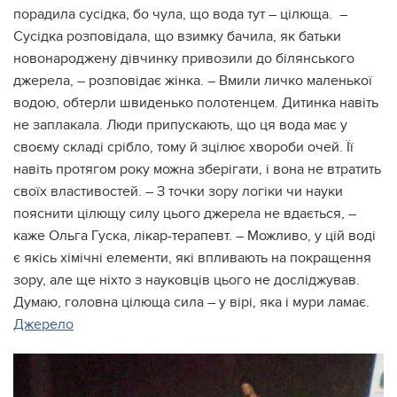
порадила сусідка, бо чула, що вода тут – цілюща. –
Сусідка розповідала, що взимку бачила, як батьки
новонароджену дівчинку привозили до білянського
джерела, – розповідає жінка. – Вмили личко маленької
водою, обтерли швиденько полотенцем. Дитинка навіть
не заплакала. Люди припускають, що ця вода має у
своєму складі срібло, тому й зцілює хвороби очей. Її
навіть протягом року можна зберігати, і вона не втратить
своїх властивостей. – З точки зору логіки чи науки
пояснити цілющу силу цього джерела не вдається, –
каже Ольга Гуска, лікар-терапевт. – Можливо, у цій воді
є якісь хімічні елементи, які впливають на покращення
зору, але ще ніхто з науковців цього не досліджував.
Думаю, головна цілюща сила – у вірі, яка і мури ламає.
Джерело