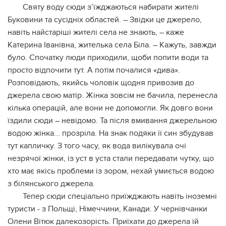
Святу воду сюди з’їжджаються набирати жителі
Буковини та сусідніх областей. – Звідки це джерело,
навіть найстаріші жителі села не знають, – каже
Катерина Іванівна, жителька села Біла. – Кажуть, завжди
було. Спочатку люди приходили, щоби попити води та
просто відпочити тут. А потім почалися «дива».
Розповідають, якийсь чоловік щодня привозив до
джерела свою матір. Жінка зовсім не бачила, перенесла
кілька операцій, але вони не допомогли. Як довго вони
їздили сюди – невідомо. Та після вмивання джерельною
водою жінка... прозріла. На знак подяки її син збудував
тут капличку. З того часу, як вода вилікувала очі
незрячої жінки, із уст в уста стали передавати чутку, що
хто має якісь проблеми із зором, нехай умиється водою
з білянського джерела.
Тепер сюди спеціально приїжджають навіть іноземні
туристи - з Польщі, Німеччини, Канади. У чернівчанки
Олени Вітюк далекозорість. Приїхати до джерела їй