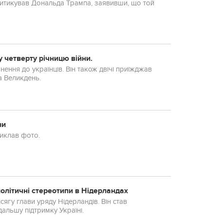
ритикував Дональда Трампа, заявивши, що той
 четверту річницю війни.
нення до українців. Він також двічі приїжджав
на Великдень.
ни
иклав фото.
олітичні стереотипи в Нідерландах
сягу глави уряду Нідерландів. Він став
альшу підтримку Україні.