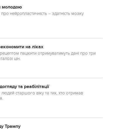
ся молодою
 про нейропластичність – здатність мозку
зекономити на ліках
ецептом пацієнти отримуватимуть дані про три
алозі цін.
огляду та реабілітації
 людей старшого віку та тих, хто отримав
я.
ду Трампу