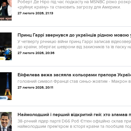
Роберт Де Ніро під час подкасту на MSNBC різко розк
«руйнує країну» та становить загрозу для Америки.
27 лютого 2026, 21:13
Принц Гаррі звернувся до українців рідною мовою у
У четверту річницю війни принц Гаррі записав відеозвер
до країни, зберігає шеврони від захисників та їв паску 
27 лютого 2026, 20:36
Ейфелева вежа засяяла кольорами прапора Украї
головний символ Франції став синьо-жовтим - Макрон в
27 лютого 2026, 20:11
Наймолодший і перший відкритий гей: хто зламав п
38-річний лідер партії D66 Роб Єттен офіційно склав при
наймолодшим прем'єром в історії країни та пообіцяв под