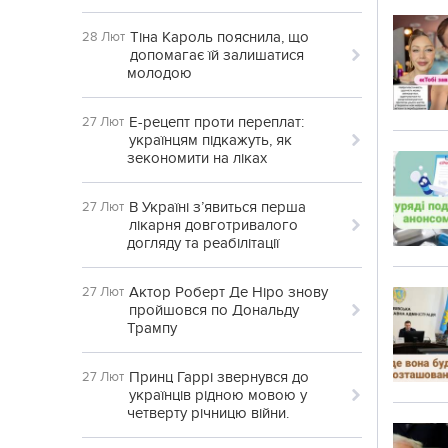
Тіна Кароль пояснила, що
28 Лют
допомагає їй залишатися
молодою
Е-рецепт проти переплат:
27 Лют
українцям підкажуть, як
зекономити на ліках
В Україні з’явиться перша
27 Лют
лікарня довготривалого
догляду та реабілітації
Актор Роберт Де Ніро знову
27 Лют
пройшовся по Дональду
Трампу
Принц Гаррі звернувся до
27 Лют
українців рідною мовою у
четверту річницю війни.