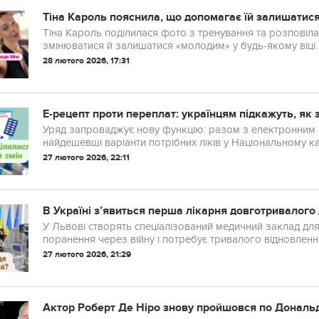
Тіна Кароль пояснила, що допомагає їй залишати
Тіна Кароль поділилася фото з тренування та розповіла
змінюватися й залишатися «молодим» у будь-якому віці.
28 лютого 2026, 17:31
Е-рецепт проти переплат: українцям підкажуть, як 
Уряд запроваджує нову функцію: разом з електронним р
найдешевші варіанти потрібних ліків у Національному кат
27 лютого 2026, 22:11
В Україні з’явиться перша лікарня довготривалого д
У Львові створять спеціалізований медичний заклад для
поранення через війну і потребує тривалого відновленн
27 лютого 2026, 21:29
Актор Роберт Де Ніро знову пройшовся по Дональ