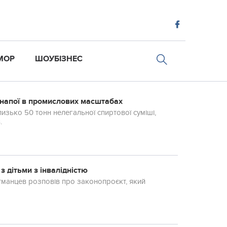
МОР
ШОУБІЗНЕС
і напої в промислових масштабах
лизько 50 тонн нелегальної спиртової суміші,
.
з дітьми з інвалідністю
тманцев розповів про законопроєкт, який