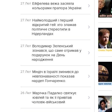
Ейфелева вежа засяяла
27 Лют
кольорами прапора України
Наймолодший і перший
27 Лют
відкритий гей: хто зламав
політичні стереотипи в
Нідерландах
Володимир Зеленський
27 Лют
зізнався, що саме отримав у
подарунок на День
народження
Міндіч в Ізраїлі змінився до
27 Лют
невпізнаваності показав
нардеп Гончаренко.
Марічка Падалко святкує
26 Лют
ювілей та як її привітав
чоловік-військовий