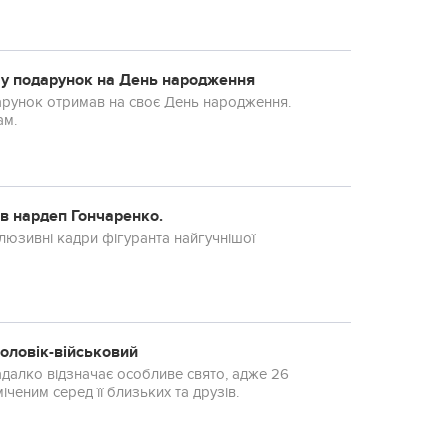
 у подарунок на День народження
арунок отримав на своє День народження.
ам.
зав нардеп Гончаренко.
люзивні кадри фігуранта найгучнішої
чоловік-військовий
адалко відзначає особливе свято, адже 26
ченим серед її близьких та друзів.