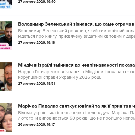
27 лютого 2026, 19:40
Володимир Зеленський зізнався, що саме отримав
Володимир Зеленський розкрив, який символічний под
Йдеться про книгу, присвячену видатним світовим лідер
27 лютого 2026, 19:18
Міндіч в Ізраїлі змінився до невпізнаваності пока
Нардеп Гончаренко зв'язався з Міндічем і показав екск
корупційної справи України у 2026 році.
27 лютого 2026, 18:51
Марічка Падалко святкує ювілей та як її привітав 
Відома українська інтерв'юерка і телеведуча Марічка П
лютого їй виповнюється 50 років, що не пройшло непомі
26 лютого 2026, 19:17