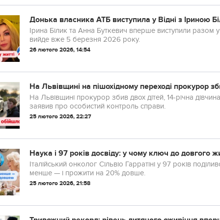
Донька власника АТБ виступила у Відні з Іриною Бі
Ірина Білик та Анна Буткевич вперше виступили разом у В
вийде вже 5 березня 2026 року.
26 лютого 2026, 14:54
На Львівщині на пішохідному переході прокурор зб
На Львівщині прокурор збив двох дітей, 14-річна дівчи
заявив про особистий контроль справи.
25 лютого 2026, 22:27
Наука і 97 років досвіду: у чому ключ до довгого ж
Італійський онколог Сільвіо Гарратіні у 97 років поділи
менше — і прожити на 20% довше.
25 лютого 2026, 21:58