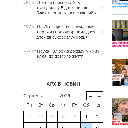
Донька власника АТБ
26 Лют
виступила у Відні з Іриною
Білик та анонсувала спільний хіт
На Львівщині на пішохідному
25 Лют
переході прокурор збив двох
дітей військовослужбовця
Наука і 97 років досвіду: у чому
25 Лют
ключ до довгого життя
АРХІВ НОВИН
серпень
2026
←
→
Пн
Вт
Ср
Чт
Пт
Сб
Нд
27
28
29
30
31
1
2