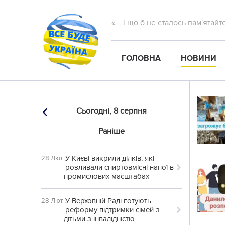
«... і що б не сталось пам'ятай
ГОЛОВНА
НОВИНИ
Сьогодні,
8 серпня
Раніше
У Києві викрили ділків, які
28 Лют
розливали спиртовмісні напої в
промислових масштабах
У Верховній Раді готують
28 Лют
реформу підтримки сімей з
дітьми з інвалідністю