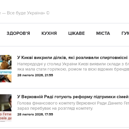
те — Все буде Україна» ©
ЗДОРОВ'Я
КУХНЯ
ЦІКАВЕ
МІСТА
ГУ
У Києві викрили ділків, які розливали спиртовмісн
Напередодні у столиці України Києві виявили склади з б
яка мала стати горілкою, ромом та віскі відомих брендів
28 лютого 2026, 21:55
У Верховній Раді готують реформу підтримки сімей 
Голова фінансового комітету Верховної Ради Данило Ге
зараз перебуває на розгляді комітету.
28 лютого 2026, 17:55