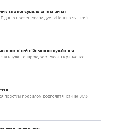
лик та анонсувала спільний хіт
ідні та презентували дует «Не ти, а я», який
ив двох дітей військовослужбовця
на загинула. Генпрокурор Руслан Кравченко
иття
вся простим правилом довголіття: їсти на 30%