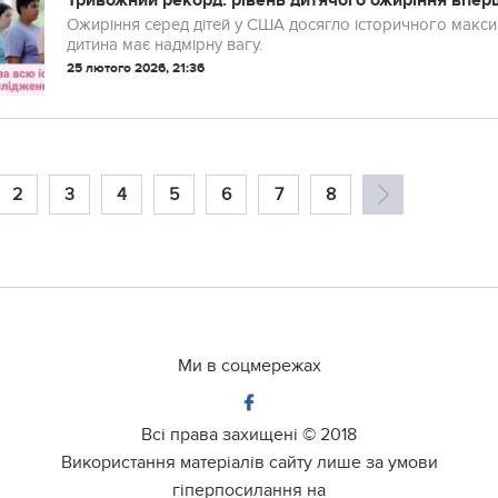
Тривожний рекорд: рівень дитячого ожиріння впер
Ожиріння серед дітей у США досягло історичного макси
дитина має надмірну вагу.
25 лютого 2026, 21:36
2
3
4
5
6
7
8
Ми в соцмережах
Всі права захищені ©
2018
Використання матеріалів сайту лише за умови
гіперпосилання на