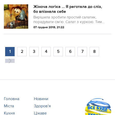
голову наділи лисий перуку.
Жіноча логіка … Я реготала до сліз,
бо впізнала себе
Вирішила зробити простий салатик,
порадувати сім’ю. Салат з куркою. Тим
більше як раз залишилося трохи
07 грудня 2018, 21:22
відвареної курочки, все одно ніхто вже
не їсть. У салат цей потрібні ананаси.
Використовувала фрукти з банки, а сік
залишився. Випити? Не хочу …...
1
2
3
4
5
6
7
8
Головна
Новини
Міста
Здоров'я
Кухня
Цікаве