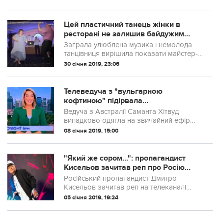
Цей пластичний танець жінки в
ресторані не залишив байдужим
жодного присутнього чоловіка!
Заграла улюблена музика і немолода
(відео)
танцівниця вирішила показати майстер-
клас.
30 січня 2019, 23:06
Телеведуча з "вульгарною
кофтиною" підірвала
мережу.ФОТОФАКТ
Ведуча з Австралії Саманта Хітвуд
випадково одягла на звичайний ефір
місцевих новин вбрання, яке змусило
08 січня 2019, 15:00
глядачів почуватися некомфортно.
"Який же сором...": пропагандист
Кисельов зачитав реп про Росію
(ВІДЕО)
Російський пропагандист Дмитро
Кисельов зачитав реп на телеканалі
“Росія 1”.
05 січня 2019, 19:24