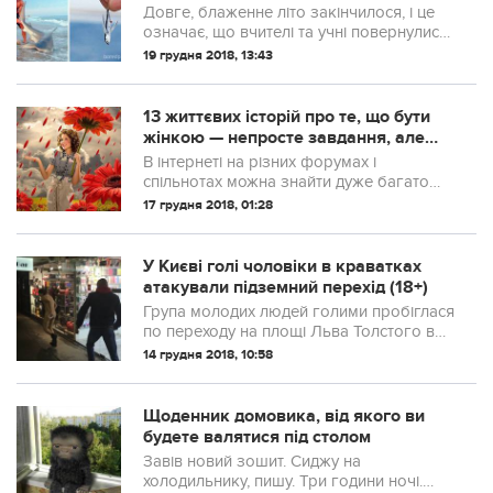
вчителі плачуть
Довге, блаженне літо закінчилося, і це
означає, що вчителі та учні повернулись
до школи!
19 грудня 2018, 13:43
13 життєвих історій про те, що бути
жінкою — непросте завдання, але
веселе
В інтернеті на різних форумах і
спільнотах можна знайти дуже багато
кумедних, милих і курйозних історій. І
17 грудня 2018, 01:28
більшість з них написані жінками або
про жінок. Ми зібрали кілька таких
жіночих історій, які щедро просякнуті
У Києві голі чоловіки в краватках
гумором і легким настроєм.
атакували підземний перехід (18+)
Група молодих людей голими пробіглася
по переходу на площі Льва Толстого в
Києві напередодні ввечері, 13 грудня,
14 грудня 2018, 10:58
пише “Інформатор”.
Щоденник домовика, від якого ви
будете валятися під столом
Завів новий зошит. Сиджу на
холодильнику, пишу. Три години ночі.