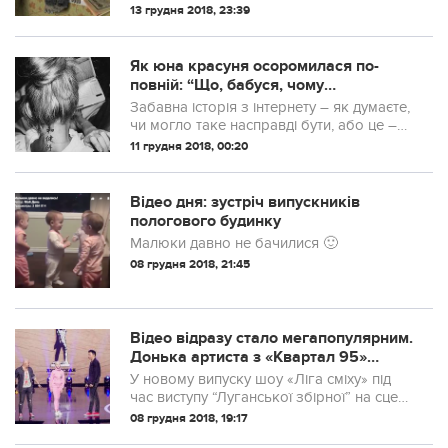
Господиня жере ковбасу і думає, що її
13 грудня 2018, 23:39
ніхто не бачить.
Як юна красуня осоромилася по-
повній: “Що, бабуся, чому
вирячилася? В твій час тату то не
Забавна історія з інтернету – як думаєте,
було?”
чи могло таке насправді бути, або це –
анекдот?
11 грудня 2018, 00:20
Відео дня: зустріч випускників
пологового будинку
Малюки давно не бачилися 🙂
08 грудня 2018, 21:45
Відео відразу стало мегапопулярним.
Донька артиста з «Квартал 95»
зробила пародію на батька (ВІДЕО)
У новому випуску шоу «Ліга сміху» під
час виступу “Луганської збірної” на сцену
вийшла 10-річна Варвара Кошова –
08 грудня 2018, 19:17
старша дочка Євгенія. Дівчинці на