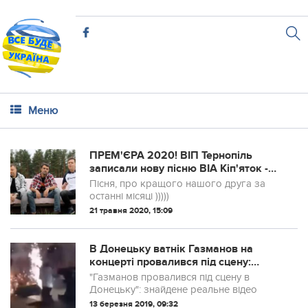
Меню
ПРЕМ'ЄРА 2020! ВІП Тернопіль
записали нову пісню ВІА Кіп'яток -
На дивані (ВІДЕО)
Пісня, про кращого нашого друга за
останні місяці )))))
21 травня 2020, 15:09
В Донецьку ватнiк Газманов на
концерті провалився під сцену:
(ВІДЕО)
"Газманов провалився під сцену в
Донецьку": знайдене реальне відео
13 березня 2019, 09:32