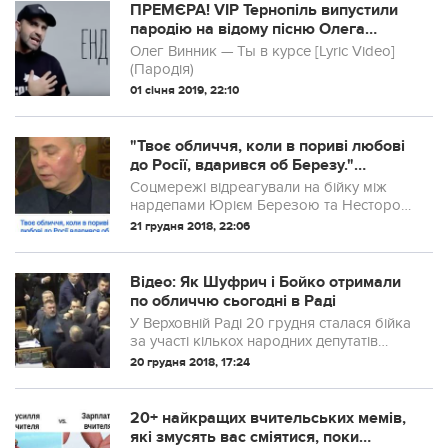
ПРЕМЄРА! VIP Тернопіль випустили
пародію на відому пісню Олега
Винника (ВІДЕО)
Олег Винник — Ты в курсе [Lyric Video]
(Пародія)
01 січня 2019, 22:10
"Твоє обличчя, коли в пориві любові
до Росії, вдарився об Березу."
Соцмережі їдко відреагували на...
Соцмережі відреагували на бійку між
нардепами Юрієм Березою та Нестором
Шуфричем, коли останній зірвав з
21 грудня 2018, 22:06
трибуни Верховної Ради плакат
“Медведчук – агент Путіна”.
Відео: Як Шуфрич і Бойко отримали
по обличчю сьогодні в Раді
У Верховній Раді 20 грудня сталася бійка
за участі кількох народних депутатів
після голосування законопроекту про
20 грудня 2018, 17:24
перейменування новоствореної
української церкви. Одразу після
голосування до трибуни Ради підбіг
20+ найкращих вчительських мемів,
Вадим Новинський, а кілька депутатів...
які змусять вас сміятися, поки