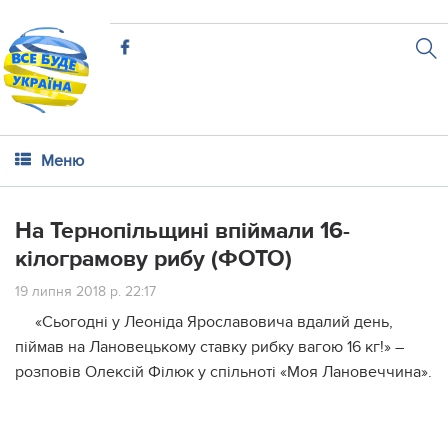
Меню
На Тернопільщині впіймали 16-
кілограмову рибу (ФОТО)
19 липня 2018 р. 22:17
«Сьогодні у Леоніда Ярославовича вдалий день,
піймав на Лановецькому ставку рибку вагою 16 кг!» –
розповів Олексій Філюк у спільноті «Моя Лановеччина».