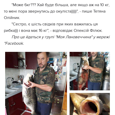
"Може 6кг??? Хай буде більша, але якщо аж на 10 кг,
то мені пора звернутись до окуліста)))))", - пише Тетяна
Олійник.
"Сестро, є шість свідків при яких важилась ця
рибка))) і вона має 16 кг", - відповідає Олексій Філюк.
Про це йдеться у групі "Моя Лановеччина" у мережі
"Facebook.