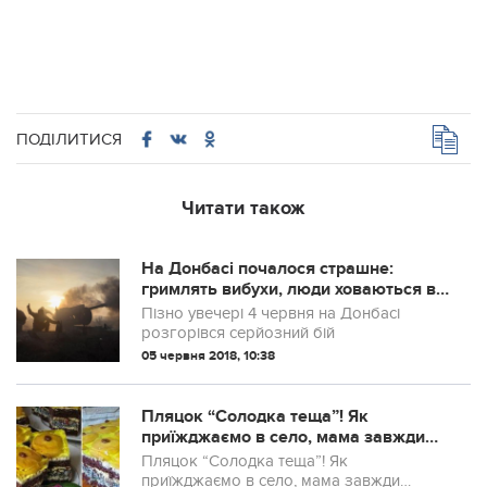
ПОДІЛИТИСЯ
Читати також
На Донбасі почалося страшне:
гримлять вибухи, люди ховаються в
бомбосховищах
Пізно увечері 4 червня на Донбасі
розгорівся серйозний бій
05 червня 2018, 10:38
Пляцок “Солодка теща”! Як
приїжджаємо в село, мама завжди
Іванові пече! Так вже хоче догодити!
Пляцок “Солодка теща”! Як
Чоловік і пиріг і тещу любить! Рецепт
приїжджаємо в село, мама завжди