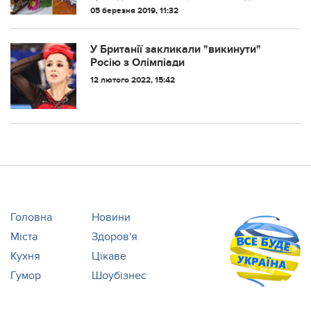
– від дуже гарної господині, мама
Іванові пече! Так вже хоче догодити!
05 березня 2019, 11:32
добре знається на тортах!
Чоловік і пиріг і тещу любить!
У Британії закликали "викинути"
Росію з Олімпіади
12 лютого 2022, 15:42
Головна
Новини
Міста
Здоров'я
Кухня
Цікаве
Гумор
Шоубізнес