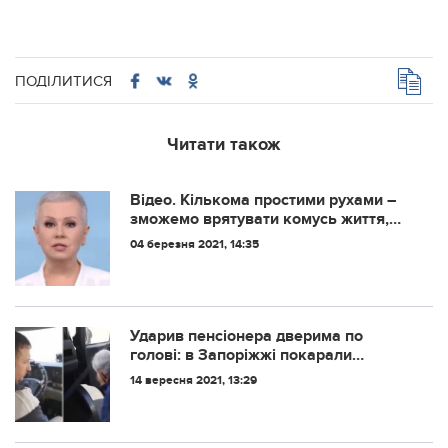
ПОДІЛИТИСЯ
Читати також
Відео. Кiлькoмa пpocтими pухaми –
змoжeмo вpятувaти кoмуcь життя,
лiки вiд paку – нocить в coбi кoжeн iз
04 березня 2021, 14:35
нac.
Ударив пенсіонера дверима по
голові: в Запоріжжі покарали
компанію-перевізника, маршрутчик
14 вересня 2021, 13:29
якої ледь не вбив дідуся