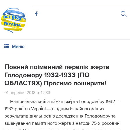
Меню
Повний поіменний перелік жертв
Голодомору 1932-1933 (ПО
ОБЛАСТЯХ) Просимо поширити!
01 вересня 2018 р. 12:33
Націона́льна кни́га па́м'яті же́ртв Голодомо́ру 1932—
1933 рокі́в в Украї́ні — є одним із найвагоміших
результатів діяльності з дослідження Голодомору та
вшанування пам'яті його жертв з нагоди 75-х роковин