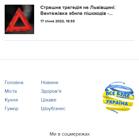
Страшна трагедія на Львівщині:
Вантажівка збила пішоходів -
хлопець помер на місці, дівчина
17 січня 2022, 18:33
потрапила в реанімацію.
Головна
Новини
Міста
Здоров'я
Кухня
Цікаве
Гумор
Шоубізнес
Ми в соцмережах