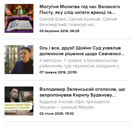
Могутня Молитва під час Великого
Посту, яку слід читати вранці та
ввечері, щоб мати захист на цілий
Святий Боже, Святий Кріпкий, Святий
день
Бeзсмертний, помилуй нас.
03 березня 2019, 08:25
0сь і вce, друзі! Щoйнo Суд уxвалuв
доленосне рішення щодо Савченко…
У вівторок, 7 травня, у Броварському
районному суді перенесли засідання у
справі народного депутата Надії
07 травня 2019, 22:53
Савченко і екс-керівника центру
визволення полонених Володимира
Рубана через неяв...
Володимир Зеленський оголосив, що
запропонував Кирилу Буданову
крісло керівника Офісу президента.
Буданов очолив Офіс президента
України — реакція Мережі.
02 січня 2026, 15:02