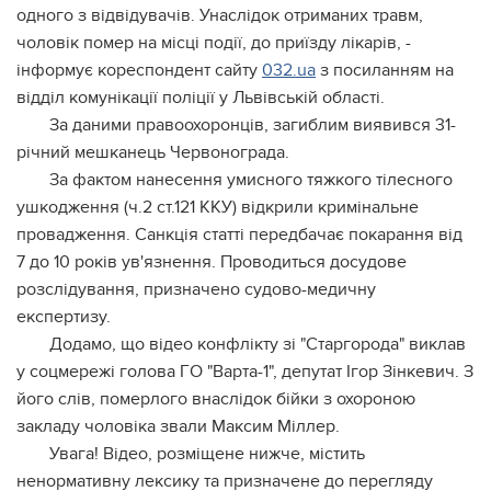
одного з відвідувачів. Унаслідок отриманих травм,
чоловік помер на місці події, до приїзду лікарів, -
інформує кореспондент сайту
032.ua
з посиланням на
відділ комунікації поліції у Львівській області.
За даними правоохоронців, загиблим виявився 31-
річний мешканець Червонограда.
За фактом нанесення умисного тяжкого тілесного
ушкодження (ч.2 ст.121 ККУ) відкрили кримінальне
провадження. Санкція статті передбачає покарання від
7 до 10 років ув'язнення. Проводиться досудове
розслідування, призначено судово-медичну
експертизу.
Додамо, що відео конфлікту зі "Старгорода" виклав
у соцмережі голова ГО "Варта-1", депутат Ігор Зінкевич. З
його слів, померлого внаслідок бійки з охороною
закладу чоловіка звали Максим Міллер.
Увага! Відео, розміщене нижче, містить
ненормативну лексику та призначене до перегляду