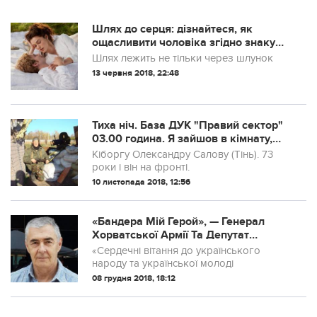
Шлях до серця: дізнайтеся, як
ощасливити чоловіка згідно знаку
Зодіаку
Шлях лежить не тільки через шлунок
13 червня 2018, 22:48
Тиха ніч. База ДУК "Правий сектор"
03.00 година. Я зайшов в кімнату,
там спали двоє людей..
Кіборгу Олександру Салову (Тінь). 73
роки і він на фронті.
10 листопада 2018, 12:56
«Бандера Мій Герой», — Генерал
Хорватської Армії Та Депутат
Парламенту Хорватії Особливо
«Сердечні вітання до українського
Підкреслив Українську Боротьбу За
народу та української молоді
Самовизначення
08 грудня 2018, 18:12