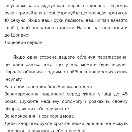
інсультом часто відчувають параліч і колапс. Підніміть
руки і тримайте їх вгорі. Утримуйте цю позицію протягом
10 секунд. Якщо ваші руки падають, ваші м’язи занадто
слабкі, щоб впоратися з тиском. Настав час подзвонити
до Швидкої.
Лицьовий параліч.
Якщо одна сторона вашого обличчя паралізована,
це явна ознака того, що у вас можете бути інсульт.
Параліч обличчя є одним з найбільш поширених ознак
інсульту.
Раптовий головний біль/Запаморочення.
Запаморочення поширене серед жінок у віці до 45
років. Шукайте медичну допомогу і розкажіть своєму
лікарю, як ви себе відчуваєте.
Занепокоєння і невиразна мова.
Деякі хворі ігнорують крихітні знаки, але інші не можуть
говорити і відчувають себе в маренні.