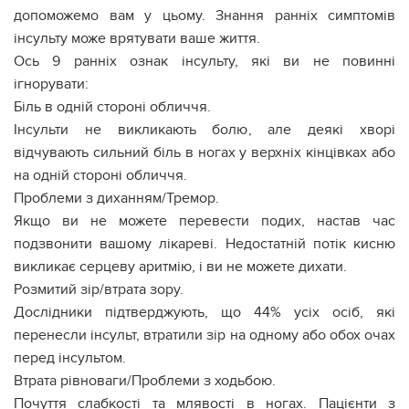
допоможемо вам у цьому. Знання ранніх симптомів
інсульту може врятувати ваше життя.
Ось 9 ранніх ознак інсульту, які ви не повинні
ігнорувати:
Біль в одній стороні обличчя.
Інсульти не викликають болю, але деякі хворі
відчувають сильний біль в ногах у верхніх кінцівках або
на одній стороні обличчя.
Проблеми з диханням/Тремор.
Якщо ви не можете перевести подих, настав час
подзвонити вашому лікареві. Недостатній потік кисню
викликає серцеву аритмію, і ви не можете дихати.
Розмитий зір/втрата зору.
Дослідники підтверджують, що 44% усіх осіб, які
перенесли інсульт, втратили зір на одному або обох очах
перед інсультом.
Втрата рівноваги/Проблеми з ходьбою.
Почуття слабкості та млявості в ногах. Пацієнти з