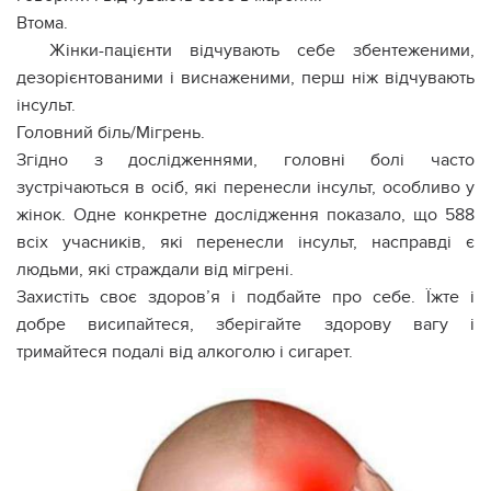
Втома.
Жінки-пацієнти відчувають себе збентеженими,
дезорієнтованими і виснаженими, перш ніж відчувають
інсульт.
Головний біль/Мігрень.
Згідно з дослідженнями, головні болі часто
зустрічаються в осіб, які перенесли інсульт, особливо у
жінок. Одне конкретне дослідження показало, що 588
всіх учасників, які перенесли інсульт, насправді є
людьми, які страждали від мігрені.
Захистіть своє здоров’я і подбайте про себе. Їжте і
добре висипайтеся, зберігайте здорову вагу і
тримайтеся подалі від алкоголю і сигарет.