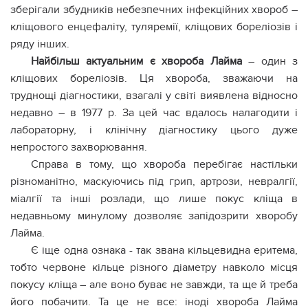
зберігали збудників небезпечних інфекційних хвороб –
кліщового енцефаліту, туляремії, кліщових бореліозів і
ряду інших.
Найбільш актуальним є хвороба Лайма
– один з
кліщових бореліозів. Ця хвороба, зважаючи на
труднощі діагностики, взагалі у світі виявлена відносно
недавно – в 1977 р. За цей час вдалось налагодити і
лабораторну, і клінічну діагностику цього дуже
непростого захворювання.
Справа в тому, що хвороба перебігає настільки
різноманітно, маскуючись під грип, артрози, невралгії,
міалгії та інші розлади, що лише покус кліща в
недавньому минулому дозволяє запідозрити хворобу
Лайма.
Є іще одна ознака - так звана кільцевидна еритема,
тобто червоне кільце різного діаметру навколо місця
покусу кліща – але воно буває не завжди, та ще й треба
його побачити. Та це не все: іноді хвороба Лайма