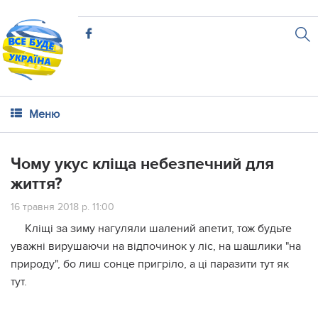
Меню
Чому укус кліща небезпечний для
життя?
16 травня 2018 р. 11:00
Кліщі за зиму нагуляли шалений апетит, тож будьте
уважні вирушаючи на відпочинок у ліс, на шашлики "на
природу", бо лиш сонце пригріло, а ці паразити тут як
тут.