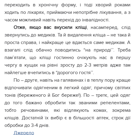
переходить в хронічну форму, і тоді хворий роками
ходить по лікарях, приймаючи непотрібне лікування, а з
часом можливий навіть перехід до інвалідності.
Отже, якщо вас вкусили кліщі
, насамперед, слід
звернутись до медиків. Та й видалення кліща – не така й
проста справа, і найкраще це вдається саме медикам. А
взагалі слід обачно поводитись “на природі’’. Треба
пам’ятати, що кліщі гостинно очікують нас в першу
чергу в кущах на рівні зросту до 2-3 метрів адже там
найлегше вчепитись в “дорогого гостя’’.
По – друге, навіть на галявинах і в теплу пору краще
відпочивати одягненим в легкий одяг, причому світлих
тонів (береженого й Бог береже!). По – третє, цей одяг
до того бажано обробити так званими репелентами,
тобто речовинами, які відлякують комах, зокрема
кліщів. Достатній їх вибір є в більшості аптек, строк дії
обробки до 3-4 днів.
Джерело