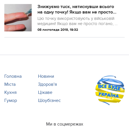
Знижуємо тuск, натиснувши всього
на одну точку! Якщо вам не просто
погано, а жaxливо погано, натисніть
Цю точку використовують у військовій
на точку і …
медицині! Якщо вам не просто погано, а
жаxливо погано, натисніть на точку і …
08 листопада 2018, 19:32
Головна
Новини
Міста
Здоров'я
Кухня
Цікаве
Гумор
Шоубізнес
Ми в соцмережах