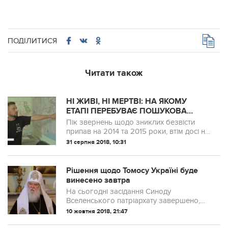
ПОДІЛИТИСЯ
Читати також
НІ ЖИВІ, НІ МЕРТВІ: НА ЯКОМУ
ЕТАПІ ПЕРЕБУВАЄ ПОШУКОВА
ОПЕРАЦІЯ ЗНИКЛИХ БЕЗВІСТИ НА
Пік звернень щодо зниклих безвісти
ДОНБАСІ
припав на 2014 та 2015 роки, втім досі на
гарячу лінію пошуковців надходять
31 серпня 2018, 10:31
заявки
Рішення щодо Томосу Україні буде
винесено завтра
На сьогодні засідання Синоду
Вселенського патріархату завершено,
рішення по українському питанню
10 жовтня 2018, 21:47
оголосять завтра.