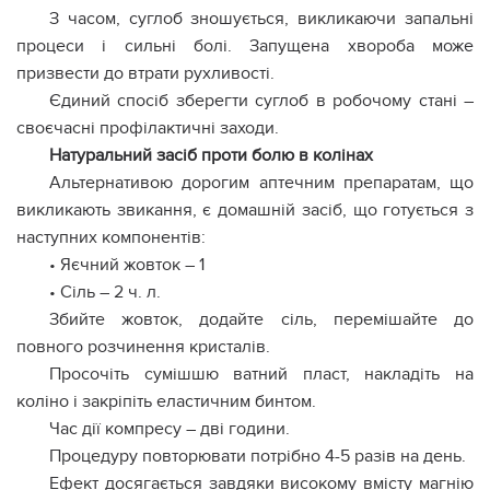
З часом, суглоб зношується, викликаючи запальні
процеси і сильні болі. Запущена хвороба може
призвести до втрати рухливості.
Єдиний спосіб зберегти суглоб в робочому стані –
своєчасні профілактичні заходи.
Натуральний засіб проти болю в колінах
Альтернативою дорогим аптечним препаратам, що
викликають звикання, є домашній засіб, що готується з
наступних компонентів:
• Яєчний жовток – 1
• Сіль – 2 ч. л.
Збийте жовток, додайте сіль, перемішайте до
повного розчинення кристалів.
Просочіть сумішшю ватний пласт, накладіть на
коліно і закріпіть еластичним бинтом.
Час дії компресу – дві години.
Процедуру повторювати потрібно 4-5 разів на день.
Ефект досягається завдяки високому вмісту магнію