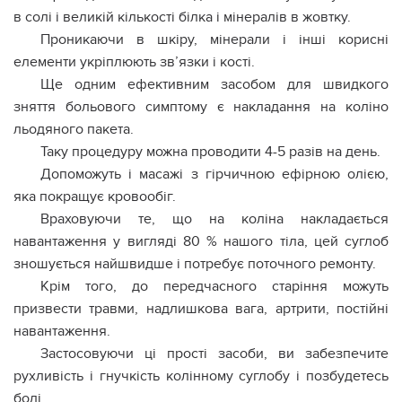
в солі і великій кількості білка і мінералів в жовтку.
Проникаючи в шкіру, мінерали і інші корисні
елементи укріплюють зв’язки і кості.
Ще одним ефективним засобом для швидкого
зняття больового симптому є накладання на коліно
льодяного пакета.
Таку процедуру можна проводити 4-5 разів на день.
Допоможуть і масажі з гірчичною ефірною олією,
яка покращує кровообіг.
Враховуючи те, що на коліна накладається
навантаження у вигляді 80 % нашого тіла, цей суглоб
зношується найшвидше і потребує поточного ремонту.
Крім того, до передчасного старіння можуть
призвести травми, надлишкова вага, артрити, постійні
навантаження.
Застосовуючи ці прості засоби, ви забезпечите
рухливість і гнучкість колінному суглобу і позбудетесь
болі.