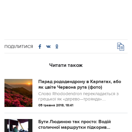
ПОДІЛИТИСЯ
Читати також
Парад рододендрону в Карпатах, або
як цвіте Червона рута (фото)
Слово Rhododendron перекладається з
грецької як «дерево—троянда».
Насправді ці рослини поширені майже
05 травня 2018, 18:41
по всій земній кулі і налічують близько
600 різних видів. Білий, жовтий,
рожевий… з д...
Бути Людиною так просто: Водій
столичної маршрутки підкорив