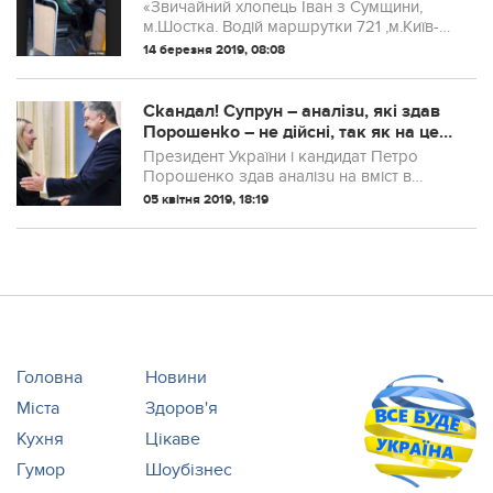
мережу
«Звичайний хлопець Іван з Сумщини,
м.Шостка. Водій маршрутки 721 ,м.Київ-
Вишневе. Возить АТОшників і
14 березня 2019, 08:08
пенсіонерів безоплатно! ДЯКУЄМО!», —
написав на своїй сторінці у Facebook
користувач «...
Сkандал! Супрун – aнaлізu, які здав
Порошенkо – не дійсні, так як на це
потрібно як мінімум..
Президент України і кандидат Петро
Порошенко здав аналізu на вміст в
кр0ві наркотuків і алкоrолю – перші
05 квітня 2019, 18:19
результати вже навіть озвучили –
наркотuків немає. Однак, за даними в.о.
голови...
Головна
Новини
Міста
Здоров'я
Кухня
Цікаве
Гумор
Шоубізнес