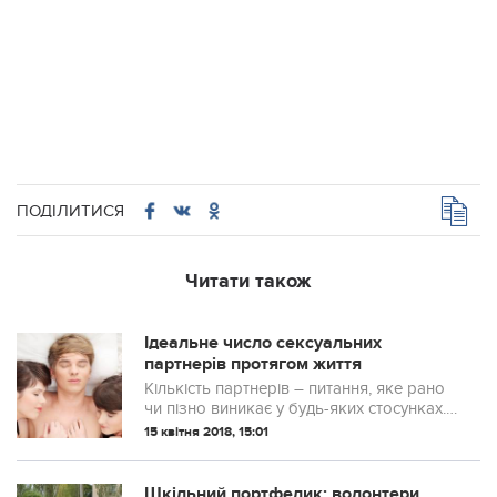
ПОДІЛИТИСЯ
Читати також
Ідеальне число сексуальних
партнерів протягом життя
Кількість партнерів – питання, яке рано
чи пізно виникає у будь-яких стосунках.
Учені з трьох британських університетів
15 квітня 2018, 15:01
(в Ноттінгемі, Брістолі і Суонсі) опитали
188 людей (із них 104 жін...
Шкільний портфелик: волонтери