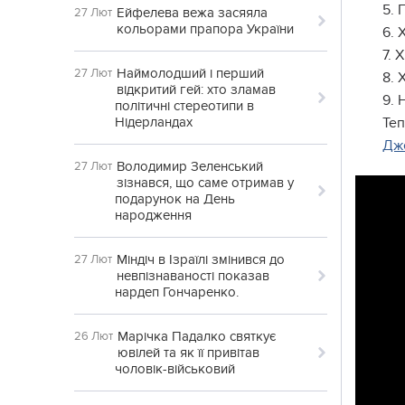
5. 
Ейфелева вежа засяяла
27 Лют
кольорами прапора України
6. 
7. 
Наймолодший і перший
27 Лют
8. 
відкритий гей: хто зламав
9. 
політичні стереотипи в
Нідерландах
Теп
Дж
Володимир Зеленський
27 Лют
зізнався, що саме отримав у
подарунок на День
народження
Міндіч в Ізраїлі змінився до
27 Лют
невпізнаваності показав
нардеп Гончаренко.
Марічка Падалко святкує
26 Лют
ювілей та як її привітав
чоловік-військовий