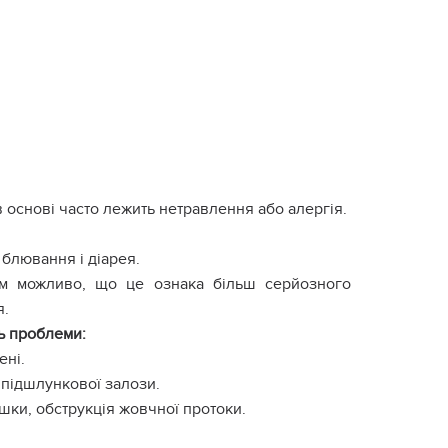
 основі часто лежить нетравлення або алергія.
 блювання і діарея.
ом можливо, що це ознака більш серйозного
я.
нь проблеми:
ені.
 підшлункової залози.
шки, обструкція жовчної протоки.