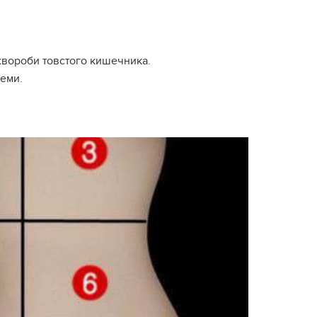
 хвороби товстого кишечника.
теми.