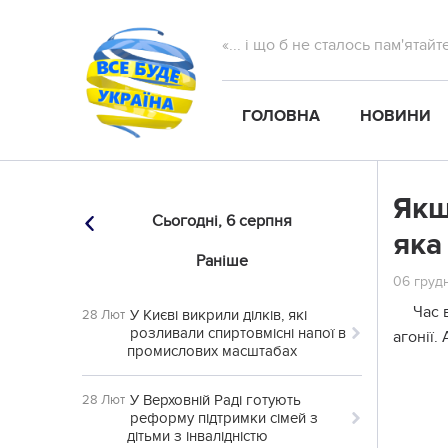
«... і що б не сталось пам'ятай
ГОЛОВНА
НОВИНИ
Якщ
Сьогодні,
6 серпня
яка
Раніше
06 грудн
Час 
У Києві викрили ділків, які
28 Лют
розливали спиртовмісні напої в
агонії.
промислових масштабах
У Верховній Раді готують
28 Лют
реформу підтримки сімей з
дітьми з інвалідністю