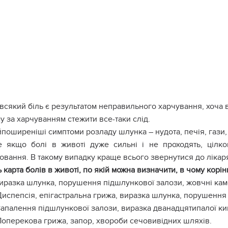
всякий біль є результатом неправильного харчування, хоча в
у за харчуванням стежити все-таки слід.
поширеніші симптоми розладу шлунка – нудота, печія, гази,
е якщо болі в животі дуже сильні і не проходять, цілк
ювання. В такому випадку краще всього звернутися до лікар
 карта болів в животі, по якій можна визначити, в чому корі
Виразка шлунка, порушення підшлункової залози, жовчні кам
Диспепсія, епігастральна грижа, виразка шлунка, порушення
Запалення підшлункової залози, виразка дванадцятипалої ки
Поперекова грижа, запор, хвороби сечовивідних шляхів.