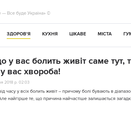
те — Все буде Україна» ©
ЗДОРОВ'Я
КУХНЯ
ЦІКАВЕ
МІСТА
ГУ
о у вас болить живіт саме тут, 
 у вас хвороба!
я 2018 р. 02:03
від часу у всіх болить живіт – причому болі бувають в діапа
 Але найгірше те, що причина найчастіше залишається загадк