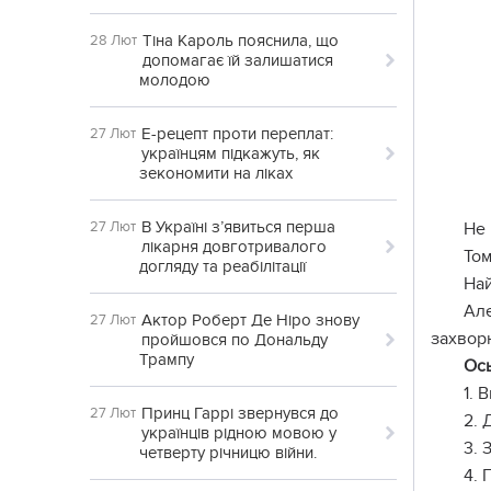
Тіна Кароль пояснила, що
28 Лют
допомагає їй залишатися
молодою
Е-рецепт проти переплат:
27 Лют
українцям підкажуть, як
зекономити на ліках
В Україні з’явиться перша
27 Лют
Не 
лікарня довготривалого
Том
догляду та реабілітації
Най
Ал
Актор Роберт Де Ніро знову
27 Лют
захвор
пройшовся по Дональду
Трампу
Ось
1. 
Принц Гаррі звернувся до
27 Лют
2. 
українців рідною мовою у
3. 
четверту річницю війни.
4. 