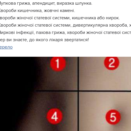
Пупкова грижа, апендицит, виразка шлунка.
Хвороби кишечника, жовчні камені.
Хвороби жіночої статевої системи, кишечника або нирок.
Хвороби жіночої статевої системи, дивертикулярна хвороба,
Ниркові інфекції, пахова грижа, хвороби жіночої статевої сис
ер ви знаєте, до якого лікаря звертатися!
ерело