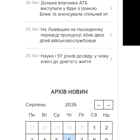
Донька власника АТБ
26 Лют
виступила у Відні з Іриною
Білик та анонсувала спільний хіт
На Львівщині на пішохідному
25 Лют
переході прокурор збив двох
дітей військовослужбовця
Наука і 97 років досвіду: у чому
25 Лют
ключ до довгого життя
АРХІВ НОВИН
серпень
2026
←
→
Пн
Вт
Ср
Чт
Пт
Сб
Нд
27
28
29
30
31
1
2