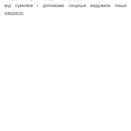
від сумнівів і допоможе скоріше видужати пише
джерело