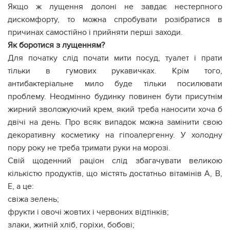
Якщо ж лущення долоні не завдає нестерпного
дискомфорту, то можна спробувати розібратися в
причинах самостійно і прийняти перші заходи.
Як боротися з лущенням?
Для початку слід почати мити посуд, туалет і прати
тільки в гумових рукавичках. Крім того,
антибактеріальне мило буде тільки посилювати
проблему. Неодмінно будинку повинен бути присутнім
жирний зволожуючий крем, який треба наносити хоча б
двічі на день. Про всяк випадок можна замінити свою
декоративну косметику на гіпоалергенну. У холодну
пору року не треба тримати руки на морозі.
Свій щоденний раціон слід збагачувати великою
кількістю продуктів, що містять достатньо вітамінів А, В,
Е, а це:
свіжа зелень;
фрукти і овочі жовтих і червоних відтінків;
злаки, житній хліб, горіхи, бобові;