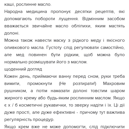
каші, рослинне масло.
Народна медицина пропонує десятки рецептів, які
допомагають побороти лущення. Відмінним засобом
вважається звичайне масло обліпихи, яким мастять
долоні.
Можна також навести маску з рідкого меду і якісного
оливкового масла. Густоту слід регулювати самостійно,
але мед повинен бути рідким, щоб можна було
нормально розмішувати його з маслом.
щоденний догляд
Кожен день, приймаючи ванну перед сном, руки треба
вимити, промокнути (Не розтирати!) Махровим
рушником, а потім намазати долоні товстим шаром
жирного крему або будь-яким рослинним маслом. Якщо
є х / б косметичні рукавички, то зверху надіти і їх. Ці дії
дуже прості, але дуже ефективні - причому тут важлива
регулярність процедур.
Якщо крем вже не може допомогти, слід підключити