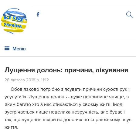
Меню
Лущення долонь: причини, лікування
28 лютого 2018 р. 11:12
Обов'язково потрібно з'ясувати причини сухості рук і
усунути їх! Лущення долонь - дуже неприємне явище, з
яким багато хто з нас стикаються у своєму житті. Іноді
зустрічається лише невелика незручність, але буває і
так, що лущення шкіри на долонях по-справжньому псує
життя.