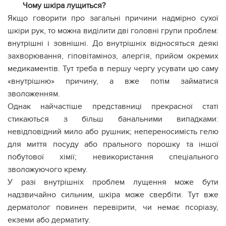
Чому шкіра лущиться?
Якщо говорити про загальні причини надмірно сухої
шкіри рук, то можна виділити дві головні групи проблем:
внутрішні і зовнішні. До внутрішніх відносяться деякі
захворювання, гіповітаміноз, алергія, прийом окремих
медикаментів. Тут треба в першу чергу усувати цю саму
«внутрішню» причину, а вже потім займатися
зволоженням.
Однак найчастіше представниці прекрасної статі
стикаються з більш банальними випадками:
невідповідний мило або рушник; непереносимість гелю
для миття посуду або прального порошку та іншої
побутової хімії; невикористання спеціального
зволожуючого крему.
У разі внутрішніх проблем лущення може бути
надзвичайно сильним, шкіра може свербіти. Тут вже
дерматолог повинен перевірити, чи немає псоріазу,
екземи або дерматиту.