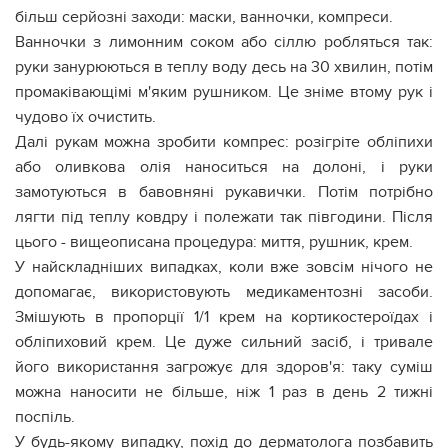
більш серйозні заходи: маски, ванночки, компреси.
Ванночки з лимонним соком або сіллю робляться так:
руки занурюються в теплу воду десь на 30 хвилин, потім
промаківающімі м'яким рушником. Це зніме втому рук і
чудово їх очистить.
Далі рукам можна зробити компрес: розігріте обліпихи
або оливкова олія наноситься на долоні, і руки
замотуються в бавовняні рукавички. Потім потрібно
лягти під теплу ковдру і полежати так півгодини. Після
цього - вищеописана процедура: миття, рушник, крем.
У найскладніших випадках, коли вже зовсім нічого не
допомагає, використовують медикаментозні засоби.
Змішують в пропорції 1/1 крем на кортикостероїдах і
обліпиховий крем. Це дуже сильний засіб, і тривале
його використання загрожує для здоров'я: таку суміш
можна наносити не більше, ніж 1 раз в день 2 тижні
поспіль.
У будь-якому випадку, похід до дерматолога позбавить