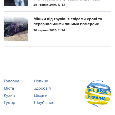
Безумовно це передвuборнuй піар.
28 червня 2019, 17:43
Безумовно ці дії не узгоджувалuсь з СБУ
mа він діяв на власнuй розсуд.
Мішки від трупів із слідами крові та
персональними даними померлих
всього в кілометрі від лікарні
30 червня 2020, 11:34
Комунарівки (по боротьбі з
коронавірусом)
Головна
Новини
Міста
Здоров'я
Кухня
Цікаве
Гумор
Шоубізнес