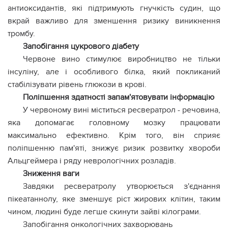
антиоксидантів, які підтримують гнучкість судин, що
вкрай важливо для зменшення ризику виникнення
тромбу.
Запобігання цукрового діабету
Червоне вино стимулює виробництво не тільки
інсуліну, але і особливого білка, який покликаний
стабілізувати рівень глюкози в крові.
Поліпшення здатності запам'ятовувати інформацію
У червоному вині міститься ресвератрол - речовина,
яка допомагає головному мозку працювати
максимально ефективно. Крім того, він сприяє
поліпшенню пам'яті, знижує ризик розвитку хвороби
Альцгеймера і ряду неврологічних розладів.
Зниження ваги
Завдяки ресвератролу утворюється з'єднання
пікеатаннолу, яке зменшує ріст жирових клітин, таким
чином, людині буде легше скинути зайві кілограми.
Запобігання онкологічних захворювань