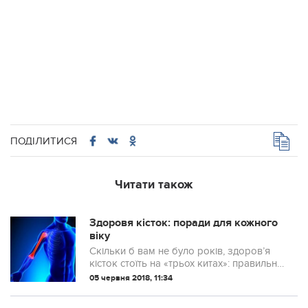
ПОДІЛИТИСЯ
Читати також
Здоровя кісток: поради для кожного
віку
Скільки б вам не було років, здоров’я
кісток стоїть на «трьох китах»: правильне
харчування, фізичні вправи і відмова від
05 червня 2018, 11:34
куріння. Але для кожного періоду життя
є і свої особливі правила, ...