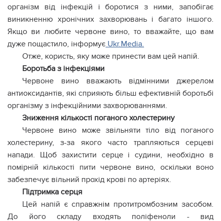
організм від інфекцій і боротися з ними, запобігає
виникненню хронічних захворювань і багато іншого.
Якщо ви любите червоне вино, то вважайте, що вам
дуже пощастило, інформує
Ukr.Media.
Отже, користь, яку може принести вам цей напій.
Боротьба з інфекціями
Червоне вино вважають відмінними джерелом
антиоксидантів, які сприяють більш ефективній боротьбі
організму з інфекційними захворюваннями.
Зниження кількості поганого холестерину
Червоне вино може звільняти тіло від поганого
холестерину, з-за якого часто трапляються серцеві
напади. Щоб захистити серце і судини, необхідно в
помірній кількості пити червоне вино, оскільки воно
забезпечує вільний прохід крові по артеріях.
Підтримка серця
Цей напій є справжнім протитромбозним засобом.
До його складу входять поліфеноли - вид