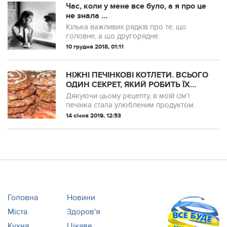
Час, коли у мене все було, а я про це
не знала …
Кілька важливих рядків про те, що
головне, а що другорядне.
10 грудня 2018, 01:11
НІЖНІ ПЕЧІНКОВІ КОТЛЕТИ. ВСЬОГО
ОДИН СЕКРЕТ, ЯКИЙ РОБИТЬ ЇХ
НЕЙМОВІРНО СМАЧНИМИ! ТЕПЕР В
Дякуючи цьому рецепту, в моїй сім’ї
МОЇЙ СІМ’Ї ПЕЧІНКУ ЇДЯТЬ УСІ!
печінка стала улюбленим продуктом.
14 січня 2019, 12:53
Головна
Новини
Міста
Здоров'я
Кухня
Цікаве