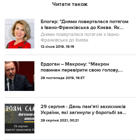
Читати також
Блогер: "Днями поверталася потягом
з Івано-Франківська до Києва. Як
правило, в купе всі сідають,
Днями поверталася потягом з Івано-
втикаються у гаджети і дорога
Франківська до Києва.
12 січня 2019, 18:16
Ердоган – Макрону: “Макрон
повинен перевірити свою голову,
перед тим як робити такі заяви”
29 листопада 2019, 19:37
29 серпня - День пам'яті захисників
України, які загинули у боротьбі за
незалежність, суверенітет і цілісність
29 серпня 2021, 00:21
України!