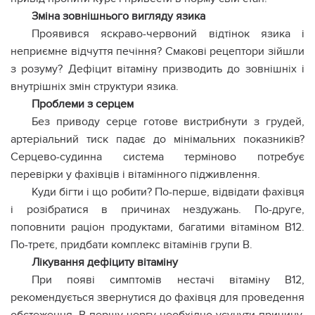
Зміна зовнішнього вигляду язика
Проявився яскраво-червоний відтінок язика і
неприємне відчуття печіння? Смакові рецептори зійшли
з розуму? Дефіцит вітаміну призводить до зовнішніх і
внутрішніх змін структури язика.
Проблеми з серцем
Без приводу серце готове вистрибнути з грудей,
артеріальний тиск падає до мінімальних показників?
Серцево-судинна система терміново потребує
перевірки у фахівців і вітамінного підживлення.
Куди бігти і що робити? По-перше, відвідати фахівця
і розібратися в причинах нездужань. По-друге,
поповнити раціон продуктами, багатими вітаміном В12.
По-третє, придбати комплекс вітамінів групи В.
Лікування дефіциту вітаміну
При появі симптомів нестачі вітаміну В12,
рекомендується звернутися до фахівця для проведення