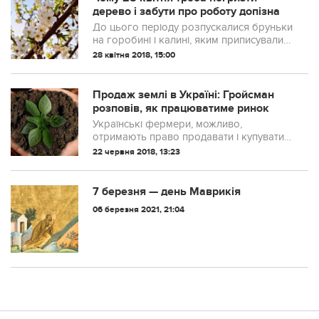
дерево і забути про роботу допізна
До цього періоду розпускалися бруньки
на горобині і калині, яким приписували
цілющі властивості.
28 квітня 2018, 15:00
Продаж землі в Україні: Гройсман
розповів, як працюватиме ринок
Українські фермери, можливо,
отримають право продавати і купувати
землю, проте використовувати
22 червня 2018, 13:23
можливості відкритого ринку іноземці не
зможуть.
7 березня — день Маврикія
06 березня 2021, 21:04