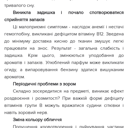
тривалого сну.
Виникла задишка і почало спотворюватися
сприйняття запахів
Ці малоприємні симптоми - наслідок анемії і нестачі
гемоглобіну, викликані дефіцитом вітаміну B12. Зведена
до мінімуму доставка кисню до тканин змушує легкі
працювати на знос. Результат - загальна слабкість і
задишка. Крім цього, змінюються уподобання до
ароматів і запахів. Улюблений парфум може викликати
огиду, а випаровування бензину здатися вишуканим
ароматом.
Періодичні проблеми з зором
Складно зосередитися на предметі, виникає ефект
роздвоєння і розмитості? При важкій формі дефіциту
вітамінів групи В можуть вражатися судини сітківки і
навіть зоровий нерв.
Зміна кольору обличчя
Порушення кровотворення і руйнування частини