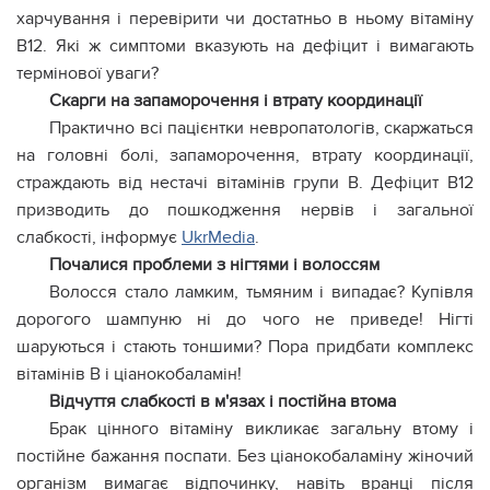
харчування і перевірити чи достатньо в ньому вітаміну
В12. Які ж симптоми вказують на дефіцит і вимагають
термінової уваги?
Скарги на запаморочення і втрату координації
Практично всі пацієнтки невропатологів, скаржаться
на головні болі, запаморочення, втрату координації,
страждають від нестачі вітамінів групи В. Дефіцит В12
призводить до пошкодження нервів і загальної
слабкості, інформує
UkrMedia
.
Почалися проблеми з нігтями і волоссям
Волосся стало ламким, тьмяним і випадає? Купівля
дорогого шампуню ні до чого не приведе! Нігті
шаруються і стають тоншими? Пора придбати комплекс
вітамінів В і ціанокобаламін!
Відчуття слабкості в м'язах і постійна втома
Брак цінного вітаміну викликає загальну втому і
постійне бажання поспати. Без ціанокобаламіну жіночий
організм вимагає відпочинку, навіть вранці після