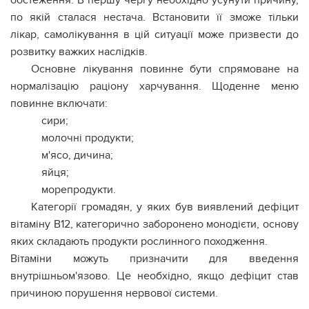
обстеження. В першу чергу необхідно усунути причину,
по якій сталася нестача. Встановити її зможе тільки
лікар, самолікування в цій ситуації може призвести до
розвитку важких наслідків.
Основне лікування повинне бути спрямоване на
нормалізацію раціону харчування. Щоденне меню
повинне включати:
сири;
молочні продукти;
м'ясо, дичина;
яйця;
морепродукти.
Категорії громадян, у яких був виявлений дефіцит
вітаміну В12, категорично заборонено монодієти, основу
яких складають продукти рослинного походження.
Вітаміни можуть призначити для введення
внутрішньом'язово. Це необхідно, якщо дефіцит став
причиною порушення нервової системи.