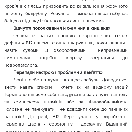
кров'яних тілець призводить до вивільнення жовчного
пігменту білірубіну. Результат - жіноча шкіра набуває
блідого відтінку і з'являються синці під очима.
Відчуття поколювання й оніміння в кінцівках
Одним із частих проявів неврологічних ознак
дефіциту В12 і анемії, є оніміння рук і ніг, поколювання і
навіть судоми. З хворобливими і неприємними
симптомами потрібно відразу звертатися до
невропатолога.
Перепади настрою і проблеми з пам'яттю
Ловіть себе на думці, що щось забули. Доводиться
вести навіть списки і клеїти їх на видному місці?
Терміново вішаємо собі нагадування заглянути в аптеку
за комплексом вітамінів або за ціанокобаламіном.
Головне не панікувати і не доводити себе до панічних
настроїв! До речі, В12 бере участь у виробленні
гормонів щастя - серотоніну і дофаміну. Відмінний
привід пропити курс і привести в норму свій стан!