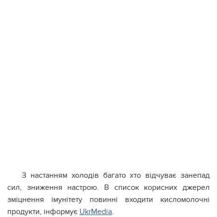
З настанням холодів багато хто відчуває занепад
сил, зниження настрою. В список корисних джерел
зміцнення імунітету повинні входити кисломолочні
продукти, інформує
UkrMedia
.