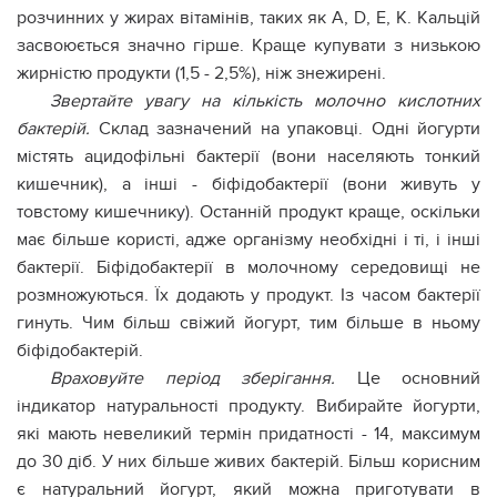
розчинних у жирах вітамінів, таких як А, D, E, K. Кальцій
засвоюється значно гірше. Краще купувати з низькою
жирністю продукти (1,5 - 2,5%), ніж знежирені.
Звертайте увагу на кількість молочно кислотних
бактерій.
Склад зазначений на упаковці. Одні йогурти
містять ацидофільні бактерії (вони населяють тонкий
кишечник), а інші - біфідобактерії (вони живуть у
товстому кишечнику). Останній продукт краще, оскільки
має більше користі, адже організму необхідні і ті, і інші
бактерії. Біфідобактерії в молочному середовищі не
розмножуються. Їх додають у продукт. Із часом бактерії
гинуть. Чим більш свіжий йогурт, тим більше в ньому
біфідобактерій.
Враховуйте період зберігання.
Це основний
індикатор натуральності продукту. Вибирайте йогурти,
які мають невеликий термін придатності - 14, максимум
до 30 діб. У них більше живих бактерій. Більш корисним
є натуральний йогурт, який можна приготувати в