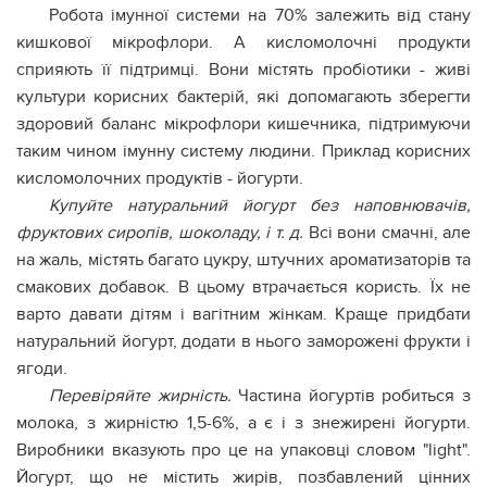
Робота імунної системи на 70% залежить від стану
кишкової мікрофлори. А кисломолочні продукти
сприяють її підтримці. Вони містять пробіотики - живі
культури корисних бактерій, які допомагають зберегти
здоровий баланс мікрофлори кишечника, підтримуючи
таким чином імунну систему людини. Приклад корисних
кисломолочних продуктів - йогурти.
Купуйте натуральний йогурт без наповнювачів,
фруктових сиропів, шоколаду, і т. д.
Всі вони смачні, але
на жаль, містять багато цукру, штучних ароматизаторів та
смакових добавок. В цьому втрачається користь. Їх не
варто давати дітям і вагітним жінкам. Краще придбати
натуральний йогурт, додати в нього заморожені фрукти і
ягоди.
Перевіряйте жирність.
Частина йогуртів робиться з
молока, з жирністю 1,5-6%, а є і з знежирені йогурти.
Виробники вказують про це на упаковці словом "light".
Йогурт, що не містить жирів, позбавлений цінних