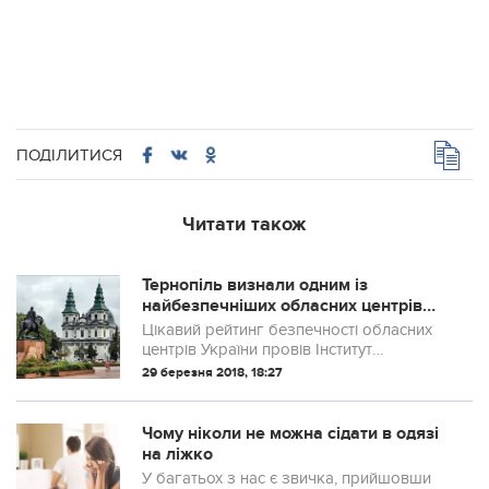
ПОДІЛИТИСЯ
Читати також
Тернопіль визнали одним із
найбезпечніших обласних центрів
країни
Цікавий рейтинг безпечності обласних
центрів України провів Інститут
соціально-економічних досліджень.
29 березня 2018, 18:27
Згідно цього рейтингу місто посідає
почесне друге місце.
Чому ніколи не можна сідати в одязі
на ліжко
У багатьох з нас є звичка, прийшовши