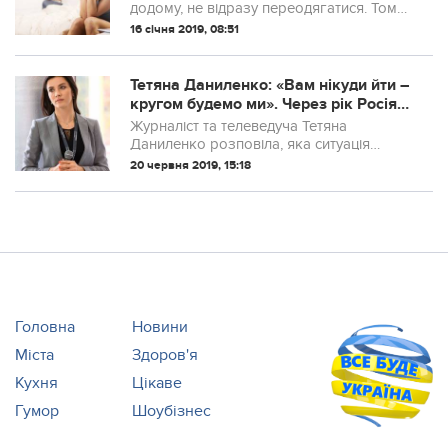
додому, не відразу переодягатися. Тому
у вуличному одязі ми так і завалюємося
16 січня 2019, 08:51
на ліжко чи диван. Але цього робити не
варто. І ось чому.
Тетяна Даниленко: «Вам нікуди йти –
кругом будемо ми». Через рік Росія
буде не біля порогу, а у всіх головах..
Журналіст та телеведуча Тетяна
Даниленко розповіла, яка ситуація
зараз з журналістами, які звільнилися з
20 червня 2019, 15:18
телеканалу “ZIK”, після того як його
купив соратник Медведчука Тарас
Козак.
Головна
Новини
Міста
Здоров'я
Кухня
Цікаве
Гумор
Шоубізнес