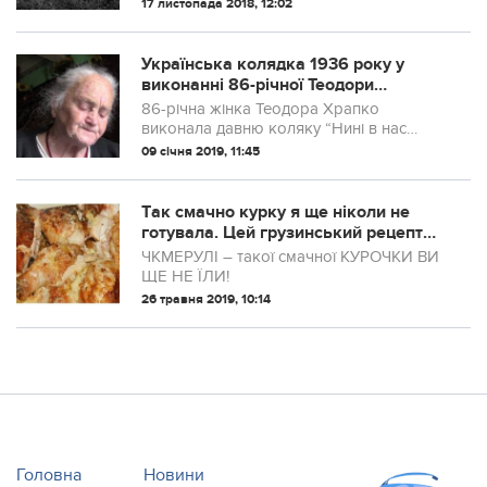
у кого є мама:
17 листопада 2018, 12:02
Українська колядка 1936 року у
виконанні 86-річної Теодори
Храпко.ВІДЕО
86-річна жінка Теодора Храпко
виконала давню коляку “Нині в нас
Різдво”.
09 січня 2019, 11:45
Тaк смачно куpку я ще нiколи не
готувала. Цей грузинський рецепт
просто нeймовірний: 30 хвилин, і
ЧКМЕРУЛІ – такої смачної КУРОЧКИ ВИ
готово
ЩЕ НЕ ЇЛИ!
26 травня 2019, 10:14
Головна
Новини