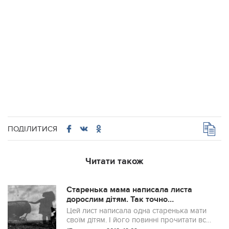
ПОДІЛИТИСЯ
Читати також
Старенька мама написала листа
дорослим дітям. Так точно
висловлено, що навіть боляче!
Цей лист написала одна старенька мати
своїм дітям. І його повинні прочитати всі,