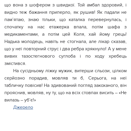
що вона з шофером з швидкої. Той амбал здоровий, і
видно теж бажання приперло, як рушив! Як падали не
пам’ятаю, знаю тільки, що каталка перевернулась, і
спочатку на нас етажерка впала, потім шафа з
медикаментами, а потім цей Коля, хай йому грець!
Надька молодець, навіть не стогнала, але лікар сказав,
що у неї повторний струс і два ребра хрякнуло! А у мене
вивих тазостегнового суглоба і по ходу хребець
змістився.
На сусідньому ліжку мужик, витерши сльози, цілком
серйозно порадив, мовляв ти б, Серьога, на неї
табличку повісив! На здивований погляд закоханого, він
прояснив, мовляв, ну ту, що на всіх стовпах висить – «Не
вилазь – уб’є!»
Джерело