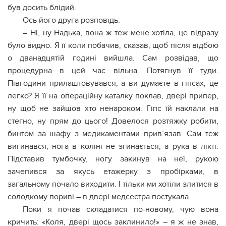
був досить блідий.
Ось його друга розповідь:
– Ні, ну Надька, вона ж теж мене хотіла, це відразу
було видно. Я її коли побачив, сказав, щоб після відбою
о дванадцятій годині вийшла. Сам розвідав, що
процедурна в цей час вільна. Потягнув її туди.
Півгодини прилаштовувався, а ви думаєте в гіпсах, це
легко? Я її на операційну каталку поклав, двері припер,
ну щоб не зайшов хто ненароком. Гіпс їй наклали на
стегно, ну прям до цього! Довелося розтяжку робити,
бинтом за шафу з медикаментами прив’язав. Сам теж
вигинався, нога в коліні не згинається, а рука в лікті.
Підставив тумбочку, ногу закинув на неї, рукою
зачепився за якусь етажерку з пробірками, в
загальному почало виходити. І тільки ми хотіли злитися в
солодкому пориві – в двері медсестра постукала.
Поки я почав складатися по-новому, чую вона
кричить: «Коля, двері щось заклинило!» – я ж не знав,