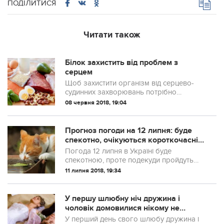
ПОДІЛИТИСЯ
Читати також
Білок захистить від проблем з
серцем
Щоб захистити організм від серцево-
судинних захворювань потрібно
вживати більше продуктів, які містять
08 червня 2018, 19:04
білок.
Прогноз погоди на 12 липня: буде
спекотно, очікуються короткочасні
дощі
Погода 12 липня в Україні буде
спекотною, проте подекуди пройдуть
дощі. Грози слід очікувати на північному
11 липня 2018, 19:34
сході та сході країни, а також на
Полтавщині та на Вінничині. А ось на
заході пр...
У першу шлюбну ніч дружина і
чоловік домовилися нікому не
відкривати двері. Алe тe, що сталося
У перший день свого шлюбу дружина і