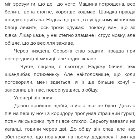
міг зрозуміти, що де і до чого. Машина потрощена, все
болить, вона стогне, коротше кошмар. Швидка правда
швидко приїхала. Надька до речі, в сусідньому жіночому
блоці лежить, ось трохи одужаю, покажу вам, що за
дівка. Лікар каже, у неї стегно зламане і струс мозку, але
обіцяє, що до весілля заживе.
Через тиждень Серьога став ходити, правда при
посередництві милиці, але ходив жваво.
– Чуєте, пацани, я сьогодні Надюху бачив, теж
шкандибає потихеньку. Але найголовніше, що коли
поговорили, мені здається, я її ще більше хочу! –
запевнив він нас, повернувшись з обіду.
Увечері він зник.
Давно пройшов відбій, а його все не було. Десь о
пів на першу ночі з коридору пролунав страшний гуркіт,
потім якісь крики, тупіт і все стихло. Серьогу завезли на
каталці, години через дві. До обіду він спав, але нас
збентежило, що пов’язок на ньому додалося і вигляд