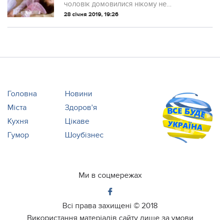
потім, змінило чоловіка назавжди!
чоловік домовилися нікому не
відкривати двері.
28 січня 2019, 19:26
Головна
Новини
Міста
Здоров'я
Кухня
Цікаве
Гумор
Шоубізнес
Ми в соцмережах
Всі права захищені ©
2018
Використання матеріалів сайту лише за умови