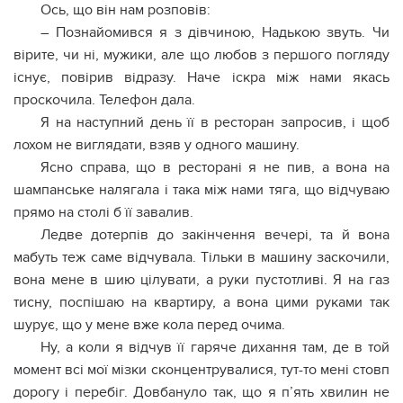
Ось, що він нам розповів:
– Познайомився я з дівчиною, Надькою звуть. Чи
вірите, чи ні, мужики, але що любов з першого погляду
існує, повірив відразу. Наче іскра між нами якась
проскочила. Телефон дала.
Я на наступний день її в ресторан запросив, і щоб
лохом не виглядати, взяв у одного машину.
Ясно справа, що в ресторані я не пив, а вона на
шампанське налягала і така між нами тяга, що відчуваю
прямо на столі б її завалив.
Ледве дотерпів до закінчення вечері, та й вона
мабуть теж саме відчувала. Тільки в машину заскочили,
вона мене в шию цілувати, а руки пустотливі. Я на газ
тисну, поспішаю на квартиру, а вона цими руками так
шурує, що у мене вже кола перед очима.
Ну, а коли я відчув її гаряче дихання там, де в той
момент всі мої мізки сконцентрувалися, тут-то мені стовп
дорогу і перебіг. Довбануло так, що я п’ять хвилин не