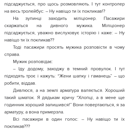
підсаджується, про щось розмовляють. І тут контролер
на весь тролейбус: – Ну навіщо ти їх покликав!?
На зупинці заходить міліціонер. Пасажири
скаржаться на дивного мужика. Міліціонер
підсаджується, уважно вислуховує історію і каже: – Ну
навіщо ти їх покликав??
Тоді пасажири просять мужика розповісти в чому
справа.
Мужик розповідає:
– Іду додому, заходжу в темний провулок. І тут
підходять троє і кажуть: “Жени шапку і гаманець” – що
робити, віддав.
Дивлюся, а на землі арматура валяється. Хороший
такий шматок. Я дядькам кричу “Хлопці, а в мене ще
годинник хороший залишився!” Вони повертаються, я за
арматуру, а вона примерзла.
Всі пасажири в один голос: – Ну навіщо ти їх
покликав???