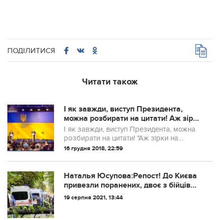
ПОДІЛИТИСЯ
Читати також
І як завжди, виступ Президента,
можна розбирати на цитати! Аж зірки
на Кремлі почорніли! (ВІДЕО)
І як завжди, виступ Президента, можна
розбирати на цитати! "Аж зірки на
Кремлі почорніли!"
16 грудня 2018, 22:59
Наталья Юсупова:Репост! До Києва
привезли поранених, двоє з бійців
від куль снайпера, всі поранені
19 серпня 2021, 13:44
лежачі.