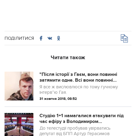
ПОДІЛИТИСЯ
Читати також
"Після історії з Гаєм, вони повинні
затямити одне. Всі вони повинні
сидіти, зі своїми "свєчкамі", тихо під
Я все ж вислювлюся по тому гучному
ковдрами. І мовчати."
інтерв”ю Гая.
31 жовтня 2018, 08:52
Студію 1+1 намагалися атакувати під
час ефіру з Володимиром
Зеленським
До телестудії пробував увірватись
депутат від БПП Артур Герасимов