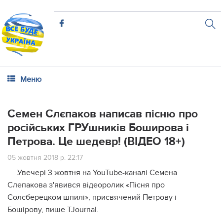
Меню
Семен Слєпаков написав пісню про
російських ГРУшників Боширова і
Петрова. Це шедевр! (ВІДЕО 18+)
05 жовтня 2018 р. 22:17
Увечері 3 жовтня на YouTube-каналі Семена
Слепакова з'явився відеоролик «Пісня про
Солсберецком шпилі», присвячений Петрову і
Бошірову, пише TJournal.