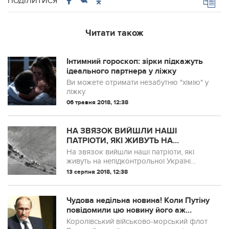
ПОДІЛИТИСЯ
Читати також
Інтимний гороскоп: зірки підкажуть
ідеального партнера у ліжку
Ви можете отримати незабутню "хімію" у
ліжку
06 травня 2018, 12:38
НА ЗВЯЗОК ВИЙШЛИ НАШІ
ПАТРІОТИ, ЯКІ ЖИВУТЬ НА
НЕПІДКОНТРОЛЬНОЇ УКРАЇНІ
На звязок вийшли наші патріоти, які
ТЕРИТОРІЇ ДОНЕЦЬКОЇ ОБЛАСТІ.
живуть на непідконтрольної Україні
ВОНИ ГОВОРЯТЬ…
території Донецької області.
13 серпня 2018, 12:38
Чудова недільна новина! Коли Путіну
повідомили цю новину його аж
перекосило від злості..!!
Королівський військово-морський флот