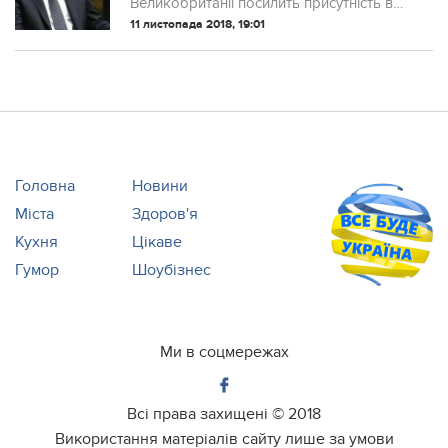
Великобританії посилить присутність в
Чорному морі, оскільки прогнозує
11 листопада 2018, 19:01
морську блокаду Одеси з боку РФ.
Головна
Новини
Міста
Здоров'я
Кухня
Цікаве
Гумор
Шоубізнес
Ми в соцмережах
Всі права захищені ©
2018
Використання матеріалів сайту лише за умови