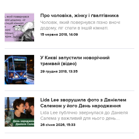
Про чоловіка, жінку і ґвалтівника
Чоловік, який повернувся пізно вночі
додому, ліг спати в іншій кімнаті.
15 червня 2018, 14:09
У Києві запустили новорічний
трамвай (відео)
29 грудня 2018, 13:35
Lida Lee зворушила фото з Даніелем
Салемом у його День народження
Lida Lee публічно звернулася до Даніеля
Салема у важливий для нього день.
Артистка показала серію зворушливих
26 січня 2026, 15:33
кадрів, які швидко підкорили мережу.