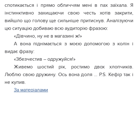
спотикається і прямо обличчям мені в пах заїхала. Я
інстинктивно захищаючи свою честь хотів закрити,
вийшло що голову ще сильніше притиснув. Аналізуючи
цю ситуацію добиваю всю аудиторію фразою:
«Дівчино, ну не в магазині ж!»
А вона піднімається з моєю допомогою з колін і
видає фразу:
«Збезчестив – одружуйся!»
Живемо шостий рік, ростимо двох хлопчиків.
Люблю свою дружину. Ось вона доля … P.S. Кефір так і
не купив.
За матеріалами