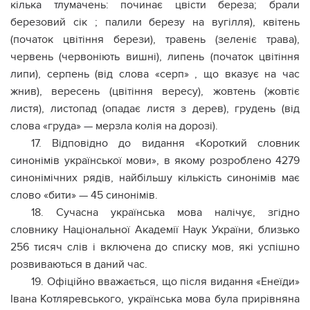
кілька тлумачень: починає цвісти береза; брали
березовий сік ; палили березу на вугілля), квітень
(початок цвітіння берези), травень (зеленіє трава),
червень (червоніють вишні), липень (початок цвітіння
липи), серпень (від слова «серп» , що вказує на час
жнив), вересень (цвітіння вересу), жовтень (жовтіє
листя), листопад (опадає листя з дерев), грудень (від
слова «груда» — мерзла колія на дорозі).
17. Відповідно до видання «Короткий словник
синонімів української мови», в якому розроблено 4279
синонімічних рядів, найбільшу кількість синонімів має
слово «бити» — 45 синонімів.
18. Сучасна українська мова налічує, згідно
словнику Національної Академії Наук України, близько
256 тисяч слів і включена до списку мов, які успішно
розвиваються в даний час.
19. Офіційно вважається, що після видання «Енеїди»
Івана Котляревського, українська мова була прирівняна