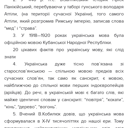
Панікійський, перебуваючи у таборі гунського володаря
Аттіли, (на території сучасної України), того самого
Аттіли, який розгромив Римську імперію, записав слова
“мед” і “страва”.
3. У 1918—1920 роках українська мова була
офіційною мовою Кубанської Народної Республіки.
20 цікавих фактів про українську мову, які слід
знати
4. Українська дуже тісно пов’язана зі
старослов’янською — спільною мовою предків всіх
сучасних слов’ян, так само як санскрит, є мовою,
найближчою до спільної мови перших індоєвропейців
(арійців). До речі, в українській мові є багато слів, які
майже ідентичні словам у санскриті: “повітря”, “кохати”,
“кінь”, “дерево”, “вогонь”.
5. Вчений В.Кобилюх довів, що українська мова
сформувалася в Х-IV тисячоліттях до нашої ери. Тому