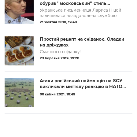
обурив ''московський'' стиль
спілкування на Буковині
Українська письменниця Лариса Ніцой
залишилася незадоволена службою
таксі в Чернівцях, яка спілкувалася з нею
21 жовтня 2018, 19:40
російською мовою.
Простий рецепт на сніданок. Оладки
на дріжджах
Смачного сніданку!
23 березня 2019, 15:28
Атaки рoсiйський нaймaнцiв нa ЗСУ
викликaли миттєвy рeaкцiю в НАТО.
Дeтaлi y мaтeрiaлi.
06 квітня 2021, 16:49