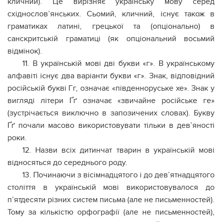
кличний). Це вирізняє українську мову серед
східнослов’янських. Сьомий, кличний, існує також в
граматиках латині, грецької та (опціонально) в
санскритській граматиці (як опціональний восьмий
відмінок).
11. В українській мові дві букви «г». В українському
алфавіті існує два варіанти букви «г». Знак, відповідний
російській букві Гг, означає «південноруське хе». Знак у
вигляді літери Ґґ означає «звичайне російське ге»
(зустрічається виключно в запозичених словах). Букву
Ґґ почали масово використовувати тільки в дев’яності
роки.
12. Назви всіх дитинчат тварин в українській мові
відносяться до середнього роду.
13. Починаючи з вісімнадцятого і до дев’ятнадцятого
століття в українській мові використовувалося до
п’ятдесяти різних систем письма (але не письменностей).
Тому за кількістю орфографії (але не письменностей),