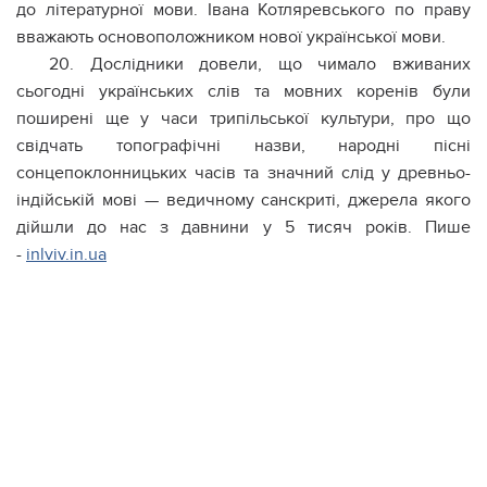
до літературної мови. Івана Котляревського по праву
вважають основоположником нової української мови.
20. Дослідники довели, що чимало вживаних
сьогодні українських слів та мовних коренів були
поширені ще у часи трипільської культури, про що
свідчать топографічні назви, народні пісні
сонцепоклонницьких часів та значний слід у древньо-
індійській мові — ведичному санскриті, джерела якого
дійшли до нас з давнини у 5 тисяч років. Пише
-
inlviv.in.ua