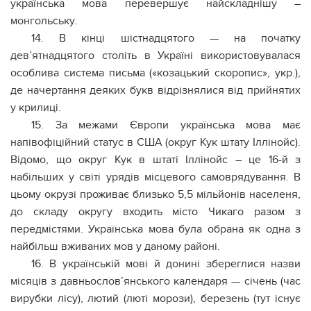
українська мова перевершує найскладнішу –
монгольську.
14. В кінці шістнадцятого — на початку
дев’ятнадцятого століть в Україні використовувалася
особлива система письма («козацький скоропис», укр.),
де начертання деяких букв відрізнялися від прийнятих
у крилиці.
15. За межами Європи українська мова має
напівофіційний статус в США (округ Кук штату Іллінойс).
Відомо, що округ Кук в штаті Іллінойс – це 16-й з
набільших у світі урядів місцевого самоврядування. В
цьому окрузі проживає близько 5,5 мільйонів населеня,
до складу округу входить місто Чикаго разом з
передмістями. Українська мова була обрана як одна з
найбільш вживаних мов у даному районі.
16. В українській мові й донині збереглися назви
місяців з давньослов’янського календаря — сiчень (час
вирубки лісу), лютий (люті морози), березень (тут існує