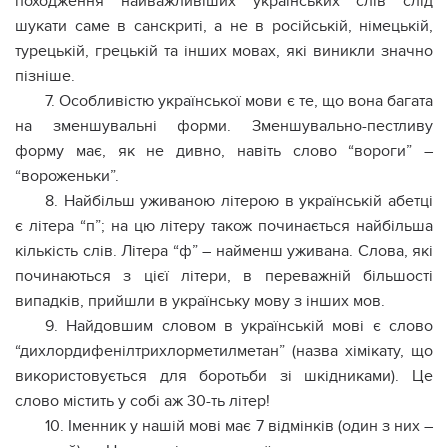
походження найважливіших українських слів слід
шукати саме в санскриті, а не в російській, німецькій,
турецькій, грецькій та інших мовах, які виникли значно
пізніше.
7. Особливістю української мови є те, що вона багата
на зменшувальні форми. Зменшувально-пестливу
форму має, як не дивно, навіть слово “вороги” –
“вороженьки”.
8. Найбільш уживаною літерою в українській абетці
є літера “п”; на цю літеру також починається найбільша
кількість слів. Літера “ф” – найменш уживана. Слова, які
починаються з цієї літери, в переважній більшості
випадків, прийшли в українську мову з інших мов.
9. Найдовшим словом в українській мові є слово
“дихлордифенілтрихлорметилметан” (назва хімікату, що
використовується для боротьби зі шкідниками). Це
слово містить у собі аж 30-ть літер!
10. Іменник у нашій мові має 7 відмінків (один з них –