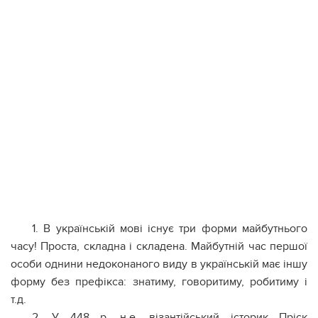
1. В українській мові існує три форми майбутнього
часу! Проста, складна і складена. Майбутній час першої
особи однини недоконаного виду в українській має іншу
форму без префікса: знатиму, говоритиму, робитиму і
т.д.
2. У 448 р. н.е. візантійський історик Пріск