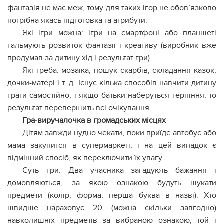
фантазія не має меж, тому для таких ігор не обов’язково
потрібна якась підготовка та атрибути.
Які ігри можна: ігри на смартфоні або планшеті
гальмують розвиток фантазії і креативу (виробник вже
продумав за дитину хід і результат гри).
Які треба: мозаїка, пошук скарбів, складання казок,
дочки-матері і т. д. Існує кілька способів навчити дитину
грати самостійно, і якщо батьки наберуться терпіння, то
результат перевершить всі очікування.
Гра-виручалочка в громадських місцях
Дітям завжди нудно чекати, поки приїде автобус або
мама закупится в супермаркеті, і на цей випадок є
відмінний спосіб, як переключити їх увагу.
Суть гри: Два учасника загадують бажання і
домовляються, за якою ознакою будуть шукати
предмети (колір, форма, перша буква в назві). Хто
швидше нараховує 20 (можна скільки завгодно)
навколишніх предметів за вибраною ознакою, той і