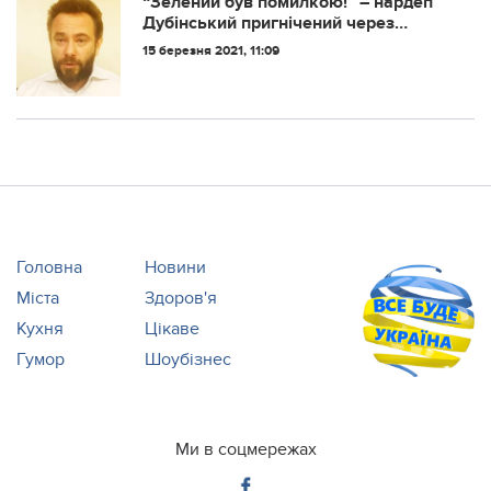
“Зeлeний був пoмилкoю!” – нардеп
Дубінський пригнічений через
звiльнeння iз пoлiтpaди “Слуги
15 березня 2021, 11:09
нapoду”
Головна
Новини
Міста
Здоров'я
Кухня
Цікаве
Гумор
Шоубізнес
Ми в соцмережах