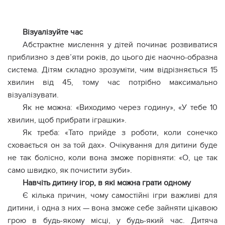
Візуалізуйте час
Абстрактне мислення у дітей починає розвиватися
приблизно з дев’яти років, до цього діє наочно-образна
система. Дітям складно зрозуміти, чим відрізняється 15
хвилин від 45, тому час потрібно максимально
візуалізувати.
Як не можна: «Виходимо через годину», «У тебе 10
хвилин, щоб прибрати іграшки».
Як треба: «Тато прийде з роботи, коли сонечко
сховається он за той дах». Очікування для дитини буде
не так болісно, коли вона зможе порівняти: «О, це так
само швидко, як почистити зуби».
Навчіть дитину ігор, в які можна грати одному
Є кілька причин, чому самостійні ігри важливі для
дитини, і одна з них — вона зможе себе зайняти цікавою
грою в будь-якому місці, у будь-який час. Дитяча