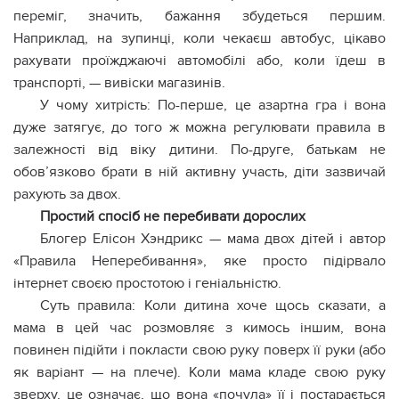
переміг, значить, бажання збудеться першим.
Наприклад, на зупинці, коли чекаєш автобус, цікаво
рахувати проїжджаючі автомобілі або, коли їдеш в
транспорті, — вивіски магазинів.
У чому хитрість: По-перше, це азартна гра і вона
дуже затягує, до того ж можна регулювати правила в
залежності від віку дитини. По-друге, батькам не
обов’язково брати в ній активну участь, діти зазвичай
рахують за двох.
Простий спосіб не перебивати дорослих
Блогер Елісон Хэндрикс — мама двох дітей і автор
«Правила Неперебивання», яке просто підірвало
інтернет своєю простотою і геніальністю.
Суть правила: Коли дитина хоче щось сказати, а
мама в цей час розмовляє з кимось іншим, вона
повинен підійти і покласти свою руку поверх її руки (або
як варіант — на плече). Коли мама кладе свою руку
зверху, це означає, що вона «почула» її і постарається