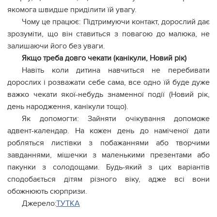
якомога швидше приділити їй увагу.
Чому це працює: Підтримуючи контакт, дорослий дає
зрозуміти, що він ставиться з повагою до малюка, не
залишаючи його без уваги.
Якщо треба довго чекати (канікули, Новий рік)
Навіть коли дитина навчиться не перебивати
дорослих і розважати себе сама, все одно їй буде дуже
важко чекати якої-небудь знаменної події (Новий рік,
день народження, канікули тощо).
Як допомогти: Зайняти очікування допоможе
адвент-календар. На кожен день до наміченої дати
робляться листівки з побажаннями або творчими
завданнями, мішечки з маленькими презентами або
пакунки з солодощами. Будь-який з цих варіантів
сподобається дітям різного віку, адже всі вони
обожнюють сюрпризи.
Джерело:
ТУТКА