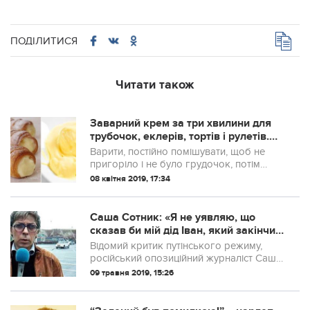
ПОДІЛИТИСЯ
Читати також
Заварний крем за три хвилини для
трубочок, еклерів, тортів і рулетів.
Найшвидший спосіб!
Варити, постійно помішувати, щоб не
пригоріло і не було грудочок, потім
охолоджувати – із заварним кремом
08 квітня 2019, 17:34
досить багато мороки. Але я знаю
спосіб, як приготувати заварний крем
усього за 2...
Саша Сотник: «Я не уявляю, що
сказав би мій дід Іван, який закінчив
війну в Варшаві, якби побачив таке»
Відомий критик путінського режиму,
російський опозиційний журналіст Саша
Сотник в своєму блозі повідомив, що
09 травня 2019, 15:26
відразу після його допису про
презирство «колорадської стрічки» і про
те, що «...