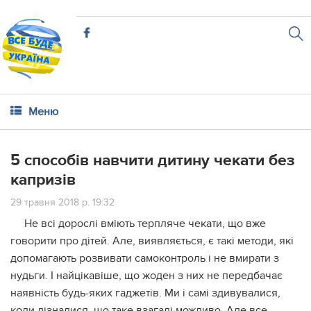
Меню
5 способів навчити дитину чекати без
капризів
29 травня 2018 р. 19:32
Не всі дорослі вміють терпляче чекати, що вже
говорити про дітей. Але, виявляється, є такі методи, які
допомагають розвивати самоконтроль і не вмирати з
нудьги. І найцікавіше, що жоден з них не передбачає
наявність будь-яких гаджетів. Ми і самі здивувалися,
коли дізналися, що таке взагалі можливо. Але все