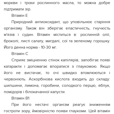
моркви і трохи рослинного масла, то можна добре
підтримати зір.
Вітамін E
Природний антиоксидант, що уповільнює старіння
організму. Також він зберігає еластичність, гнучкість
м'язів і судин. Вітамін міститься в: рослинній олії,
броколі, листі салату, мигдалі, сої та зеленому горошку.
Його денна норма - 10-30 мг.
Вітамін C
Сприяє зміцненню стінок капілярів, запобігає появі
катаракти і допомагає впоратися з глаукомою. Якщо
його не вистачає, то очі швидко втомлюються і
червоніють. Аскорбінова кислота входить до складу:
шипшини, лимона, горобини, солодкого перцю, яблук,
помідорів і білокачанної капусти.
Вітамін B1
При його нестачі організм реагує зниженням
гостроти зору, ймовірністю появи глаукоми. Цей вітамін