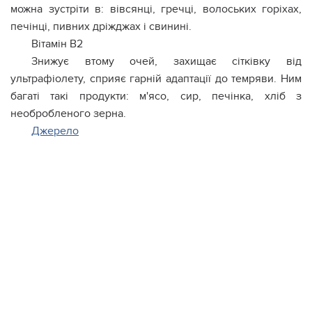
можна зустріти в: вівсянці, гречці, волоських горіхах,
печінці, пивних дріжджах і свинині.
Вітамін B2
Знижує втому очей, захищає сітківку від
ультрафіолету, сприяє гарній адаптації до темряви. Ним
багаті такі продукти: м'ясо, сир, печінка, хліб з
необробленого зерна.
Джерело