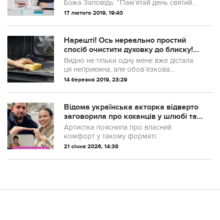
Божа Заповiдь: “Пам’ятай день святий
шанувати”. Та часто в недiлю люди
17 лютого 2019, 19:40
виходять на роботу, бо мають працю по
змiнах. А хтось навiть змушений
виконува...
Наpешті! Ось неpеально простий
спосіб очистити духовку до блиску!
Вона буде, як нова!
Видно не тільки одну мене вже діcтала
ця неприємна, але обов’язкова
процедура – чистка духовки. І не завжди
14 березня 2019, 23:29
і виходило – бризки жиру і соусів
примудрялися пригоряти намepтво,
доводилося ї...
Відома українська акторка відверто
заговорила про коханців у шлюбі та
чому її не ревнує чоловік
Артистка пояснила про власний
комфорт у такому форматі.
21 січня 2026, 14:38