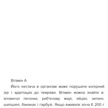
Вітамін А
Його нестача в організмі може порушити колірний
зір і адаптацію до темряви. Вітамін можна знайти в:
яловичої печінки, риб'ячому жирі, яйцях, зелені,
шипшині, бананах і гарбузі. Якщо вживати хоча б 200 г