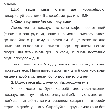
кишки.
Щоб ваша кава стала ще кориснішою,
використуйтесь цими 6 способами, радить TIME.
1. Спочатку випийте склянку води
Дослідження показує, що хоча кофеїн сечогінний
(сприяє втраті рідини), ваше тіло може пристосуватися
до постійного режиму з кофеїном. А це може погано
впливати на достатню кількість води в організмі. Багато
людей, які починають день з кави, не п’ють достатньо
води впродовж дня.
Тому пийте хоча б одну чашку чистої води, коли
прокидаєтеся. Намагайтеся досягати цілі 8 склянок води
на день, щоб в організмі було достатньо рідини.
2. Відмовтесь від штучних підсолоджувачів
У них може не бути калорій, але дослідження
показує, що штучні підсолоджувачі збільшують апетит, і
пов’язані зі збільшеним ризиком ожиріння, хвороби
серця та діабету ІІ типу. Спробуйте відчути смак кави без