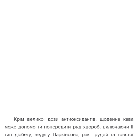
Крім великої дози антиоксидантів, щоденна кава
може допомогти попередити ряд хвороб, включаючи ІІ
тип діабету, недугу Паркінсона, рак грудей та товстої