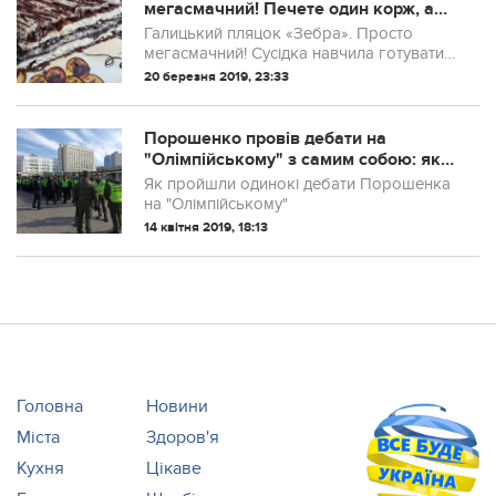
мегасмачний! Печете один корж, а
отримуєте феєрверк смаків! Сусідка
Галицький пляцок «Зебра». Просто
навчила готувати, тепер навіть
мегасмачний! Сусідка навчила готувати,
чоловік просе!
тепер навіть чоловік просе! Печете один
20 березня 2019, 23:33
корж, а отримуєте феєрверк смаків:
шоколадний бісквіт, сирний мус з цитр...
Порошенко провів дебати на
"Олімпійському" з самим собою: як
це було
Як пройшли одинокі дебати Порошенка
на "Олімпійському"
14 квітня 2019, 18:13
Головна
Новини
Міста
Здоров'я
Кухня
Цікаве