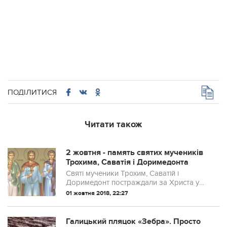
ПОДІЛИТИСЯ
Читати також
2 жовтня - память святих мучеників
Трохима, Саватія і Доримедонта
Святі мученики Трохим, Саватій і
Доримедонт постраждали за Христа у
царювання римського імператора
01 жовтня 2018, 22:27
Проба, у третьому столітті. Одного разу
в місті Антіохії відбувалося язичницьке
свято, д...
Галицький пляцок «Зебра». Просто