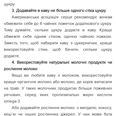
цукру.
3. Додавайте в каву не більше одного стіка цукру
Американська асоціація серця рекомендує жінкам
обмежити себе до 6 чайних ложечок додаткового цукру.
Тому думайте, скільки цукру додаєте в каву. Краще
обмежте себе одним стіком, однією чайною ложкою.
Замість того, щоб набирати каву з цукернички, краще
використовуйте стіки, щоб бачити, скільки цукру
додаєте.
4. Використовуйте натуральні молочні продукти чи
рослинне молоко
Якщо ви любите каву з молоком, використовуйте
краще органічне молоко або молоко, де корів випасали
на траві. У таких молочних продуктах більше поживних
речовин, серед яких протизапальні жирні кислоти
omega-3.
Або додавайте рослинне молоко: з мигдалю, кокосу,
кеш’ю чи інших рослинних джерел. У них може бути