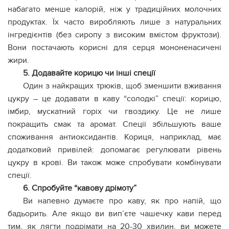
набагато менше калорій, ніж у традиційних молочних
продуктах. Їх часто виробляють лише з натуральних
інгредієнтів (без сиропу з високим вмістом фруктози).
Вони постачають корисні для серця мононенасичені
жири.
5. Додавайте корицю чи інші спеції
Один з найкращих трюків, щоб зменшити вживання
цукру – це додавати в каву “солодкі” спеції: корицю,
імбир, мускатний горіх чи гвоздику. Це не лише
покращить смак та аромат. Спеції збільшують ваше
споживання антиоксидантів. Кориця, наприклад, має
додатковий привілей: допомагає регулювати рівень
цукру в крові. Ви також може спробувати комбінувати
спеції.
6. Cпробуйте “кавову дрімоту”
Ви напевно думаєте про каву, як про напій, що
бадьорить. Але якщо ви вип’єте чашечку кави перед
тим, як лягти подрімати на 20-30 хвилин, ви можете