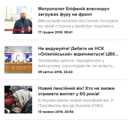
Митрополит Епіфаній власноруч
загружає фуру на фронт
Військовий капелан Костянтин Холодов
на своїй сторінці у фейсбук поділився
власною публікацією за липень 2014
17 грудня 2018, 08:41
року.
Не видумуйте! Дебати на НСК
«Олімпійський» відміняються! ЦВК
звернулась до двох кандидатів.
Телевізійні дебати, передбачені у
виборчому законодавстві, не можуть
проходити на стадіоні. На НСК
05 квітня 2019, 23:40
“Олімпійський” кандидати можуть
проводити свої власні агітаційні заходи
на власний розсу...
Новий пенсійний вік! Хто не зможе
отримати виплат у 60 років!
В Україні ввели новий пенсійний вік. У
Пенсійному фонді України (ПФУ)
повідомили, що ву2019 році на пенсію не
13 травня 2019, 20:54
зможуть вийти 60-річні, у яких менше 26
років стажу. Також наголошується, що ...