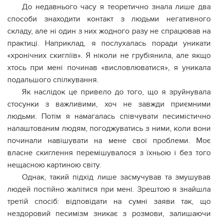
До недавнього часу я теоретично знала лише два
способи знаходити контакт з людьми негативного
складу, але ні один з них жодного разу не спрацював на
практиці. Наприклад, я послухалась поради уникати
«хронічних скигліїв». Я ніколи не грубіянила, але якщо
хтось при мені починав «висловлюватися», я уникала
подальшого спілкування.
Як наслідок це привело до того, що я зруйнувала
стосунки з важливими, хоч не завжди приємними
людьми. Потім я намагалась співчувати песимістично
налаштованим людям, погоджуватись з ними, коли вони
починали навішувати на мене свої проблеми. Моє
власне скиглення перемішувалося з їхньою і без того
нещасною картиною світу.
Однак, такий підхід лише засмучував та змушував
людей постійно жалітися при мені. Зрештою я знайшла
третій спосіб: відповідати на сумні заяви так, що
нездоровий песимізм зникає з розмови, залишаючи