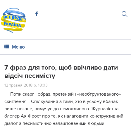
Меню
7 фраз для того, щоб ввічливо дати
відсіч песимісту
12 травня 2018 р. 18:03
Потік скарг і образ, претензій і «необґрунтованого»
скиглення… Спілкування з тими, хто в усьому вбачає
лише погане, вимучує до неможливого. Журналіст та
блогер Ая Фрост про те, як налагодити конструктивний
діалог з песимістично налаштованими людьми.