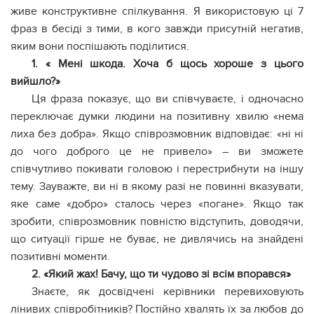
живе конструктивне спілкування. Я використовую ці 7
фраз в бесіді з тими, в кого завжди присутній негатив,
яким вони поспішають поділитися.
1. « Мені шкода. Хоча б щось хороше з цього
вийшло?»
Ця фраза показує, що ви співчуваєте, і одночасно
переключає думки людини на позитивну хвилю «нема
лиха без добра». Якщо співрозмовник відповідає: «ні ні
до чого доброго це не привело» – ви зможете
співчутливо покивати головою і перестрибнути на іншу
тему. Зауважте, ви ні в якому разі не повинні вказувати,
яке саме «добро» сталось через «погане». Якщо так
зробити, співрозмовник повністю відступить, доводячи,
що ситуації гірше не буває, не дивлячись на знайдені
позитивні моменти.
2. «Який жах! Бачу, що ти чудово зі всім впорався»
Знаєте, як досвідчені керівники перевиховують
лінивих співробітників? Постійно хвалять їх за любов до