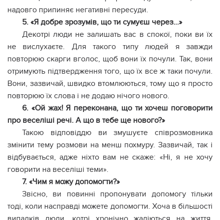
надовго припиняє негативні пересуди.
5. «Я добре зрозумів, що ти сумуєш через…»
Декотрі люди не залишать вас в спокої, поки ви їх
не вислухаєте. Для такого типу людей я завжди
повторюю скарги вголос, щоб вони їх почули. Так, вони
отримують підтвердження того, що їх все ж таки почули.
Вони, зазвичай, швидко втомлюються, тому що я просто
повторюю їх слова і не додаю нічого нового.
6. «Ой жах! Я переконана, що ти хочеш поговорити
про веселіші речі. А що в тебе ще нового?»
Такою відповіддю ви змушуєте співрозмовника
змінити тему розмови на менш похмуру. Зазвичай, так і
відбувається, адже ніхто вам не скаже: «Ні, я не хочу
говорити на веселіші теми».
7. «Чим я можу допомогти?»
Звісно, ви повинні пропонувати допомогу тільки
тоді, коли насправді можете допомогти. Хоча в більшості
випадків люди, котрі хронічно жаліються на життя,