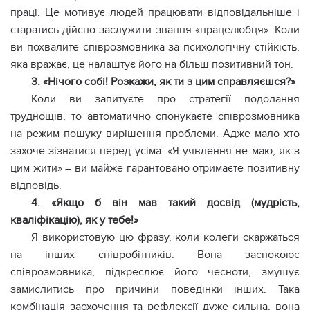
праці. Це мотивує людей працювати відповідальніше і
старатись дійсно заслужити звання «працелюбця». Коли
ви похвалите співрозмовника за психологічну стійкість,
яка вражає, це налаштує його на більш позитивний тон.
3. «Нічого собі! Розкажи, як ти з цим справляєшся?»
Коли ви запитуєте про стратегії подолання
труднощів, то автоматично спонукаєте співрозмовника
на режим пошуку вирішення проблеми. Адже мало хто
захоче зізнатися перед усіма: «Я уявлення не маю, як з
цим жити» – ви майже гарантовано отримаєте позитивну
відповідь.
4. «Якщо б він мав такий досвід (мудрість,
кваліфікацію), як у тебе!»
Я використовую цю фразу, коли колеги скаржаться
на інших співробітників. Вона заспокоює
співрозмовника, підкреслює його чесноти, змушує
замислитись про причини поведінки інших. Така
комбінація заохочення та рефлексії дуже сильна, вона