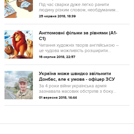
Під час сварки дуже легко ранити
людину різким словом, необдуманим
вчинком. Однак прихована образа може
25 червня 2018, 18:39
ще довго жити в серці партнера,
ускладнюючи взаєморозуміння між
вами.
Англомовні фільми за рівнями (A1-
C1)
Читання художніх творів англійською –
це чудова можливість розширити
словниковий запас і потренувати зорову
16 серпня 2018, 22:57
память.
Україна може швидко звільнити
Донбас, але є умова - офіцер ЗСУ
За 4 роки війни українська армія
зазнавала масових обстрілів з боку
терористів, бійці потрапляли в полон, з
01 вересня 2018, 14:44
них по-звірячому знущалися і
намагалися зламати їхній бойовий дух.
Але все змін...