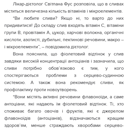
Лікар-дієтолог Світлана Фус розповіла, що в сливах
міститься величезна кількість вітамінів і мікроелементів.
“Ви любите сливи? Якщо ні, то варто до них
придивитися! До складу слив входять вітамін С, вітаміни
групи В, провітамін А, цукор, харчові волокна, органічні
кислоти, азотисті, дубильні, пектинові речовини, макро –
і мікроелементи”, – повідомила дієтолог.
Вона пояснила, що фіолетовий відтінок у слив
завдяки високій концентрації антоціанів і зазначила, що
сливи потрібно обов’язково є тим, у кого
спостерігаються проблеми з серцево-судинною
системою. А також вона рекомендує сливи, як
профілактику проти новоутворень.
“Вони містять активні речовини флавоноїди, а саме
антоціани, які надають їм фіолетовий відтінок. Ті, хто
споживає багато овочів і фруктів, які є джерелом
флавоноїдів (антоціанів), відзначаються кращим
здоров’ям, менше страждають хворобами серцево-