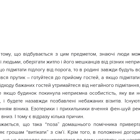
тому, що відбувається з цим предметом, знаючі люди мож
і людьми, оберігати житло і його мешканців від різних непр
о підмітати підлогу від порога, то в родині завжди будуть 
ся прутик – готуйтеся до прийому гостей, а якщо підмітати
ідходу бажаних гостей утримайтеся від негайного підмітання,
 якщо будинок покинула неприємна особистість, яку ви не
, і будете назавжди позбавлені небажаних візитів. Існую
нням віника. Езотерики і прихильники вчення фен-шуй рек
вниз. І тому є відразу кілька причин.
ажається, що така “поза” домашнього помічника приверт
яє грошам “витікати” з сім’ї. Крім того, в положенні дого