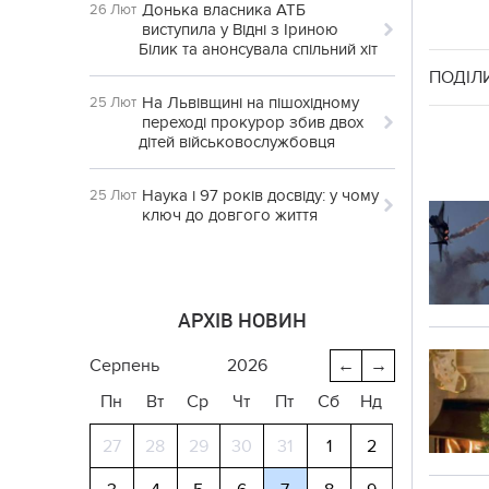
Донька власника АТБ
26 Лют
виступила у Відні з Іриною
Білик та анонсувала спільний хіт
ПОДІЛ
На Львівщині на пішохідному
25 Лют
переході прокурор збив двох
дітей військовослужбовця
Наука і 97 років досвіду: у чому
25 Лют
ключ до довгого життя
АРХІВ НОВИН
серпень
2026
←
→
Пн
Вт
Ср
Чт
Пт
Сб
Нд
27
28
29
30
31
1
2