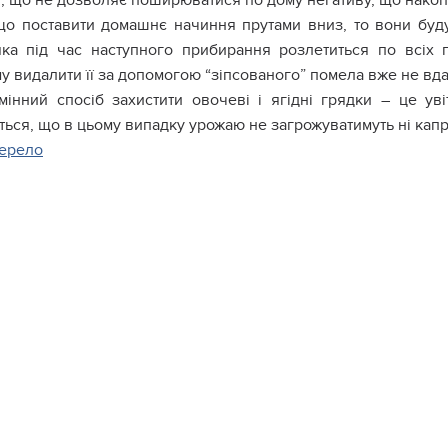
и, що не дозволяє поширюватися по дому негативу, що накоп
о поставити домашнє начиння прутами вниз, то вони буду
яка під час наступного прибирання розлетиться по всіх п
 видалити її за допомогою “зіпсованого” помела вже не вда
мінний спосіб захистити овочеві і ягідні грядки – це у
ься, що в цьому випадку урожаю не загрожуватимуть ні капр
ерело