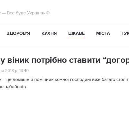
те — Все буде Україна» ©
ЗДОРОВ'Я
КУХНЯ
ЦІКАВЕ
МІСТА
ГУ
у віник потрібно ставити “дого
я 2018 р. 13:40
к – це домашній помічник кожної господині вже багато століть
тю забобонів.