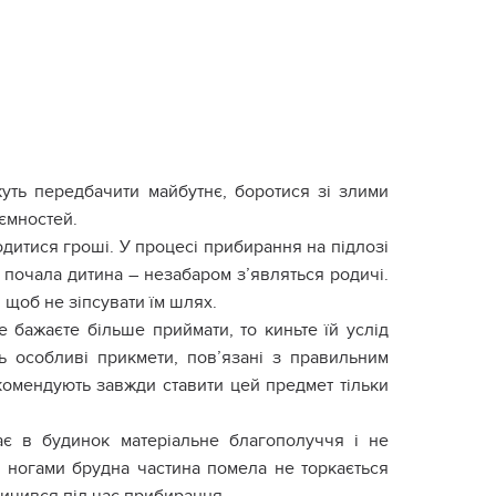
уть передбачити майбутнє, боротися зі злими
иємностей.
водитися гроші. У процесі прибирання на підлозі
 почала дитина – незабаром з’являться родичі.
 щоб не зіпсувати їм шлях.
 бажаєте більше приймати, то киньте їй услід
ть особливі прикмети, пов’язані з правильним
омендують завжди ставити цей предмет тільки
ає в будинок матеріальне благополуччя і не
ри ногами брудна частина помела не торкається