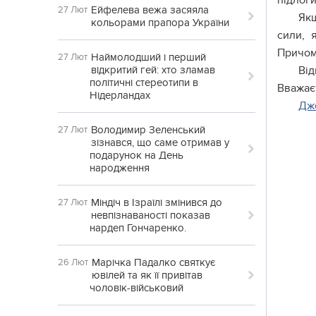
підлог
Ейфелева вежа засяяла
27 Лют
Якщ
кольорами прапора України
cили, 
Причому
Наймолодший і перший
27 Лют
відкритий гей: хто зламав
Від
політичні стереотипи в
Вважаєт
Нідерландах
Дж
Володимир Зеленський
27 Лют
зізнався, що саме отримав у
подарунок на День
народження
Міндіч в Ізраїлі змінився до
27 Лют
невпізнаваності показав
нардеп Гончаренко.
Марічка Падалко святкує
26 Лют
ювілей та як її привітав
чоловік-військовий