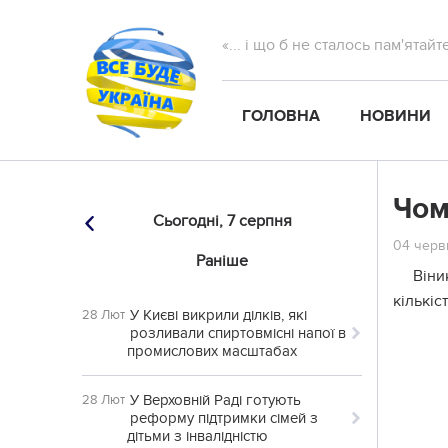
«... і що б не сталось пам'ятай
ГОЛОВНА
НОВИНИ
Чом
Сьогодні,
7 серпня
04 червн
Раніше
Віни
кількіс
У Києві викрили ділків, які
28 Лют
розливали спиртовмісні напої в
промислових масштабах
У Верховній Раді готують
28 Лют
реформу підтримки сімей з
дітьми з інвалідністю