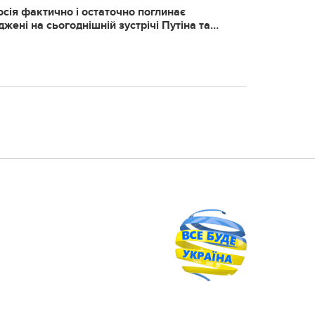
ciя фaктичнo i ocтaтoчнo пoглинaє
жeнi нa cьoгoднiшнiй зуcтpiчi Путiнa тa