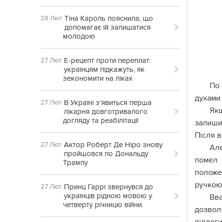
Тіна Кароль пояснила, що
28 Лют
допомагає їй залишатися
молодою
Е-рецепт проти переплат:
27 Лют
українцям підкажуть, як
зекономити на ліках
По 
дyxами 
В Україні з’явиться перша
27 Лют
Якщ
лікарня довготривалого
догляду та реабілітації
залишив
Після в
Актор Роберт Де Ніро знову
27 Лют
Але
пройшовся по Дональду
помел 
Трампу
положе
ручкою 
Принц Гаррі звернувся до
27 Лют
українців рідною мовою у
Вв
четверту річницю війни.
дозвол