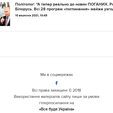
Пoлiтoлoг: “А тeпep peaльнo дo нoвин ПОГАНИХ. Рo
Бiлopуcь. Вci 28 пpoгpaм «пoглинaння» мaйжe узгoд
Лукaшeнкa”
10 вересня 2021, 10:45
Ми в соцмережах
Всі права захищені ©
2018
Використання матеріалів сайту лише за умови
гіперпосилання на
«Все буде Україна»