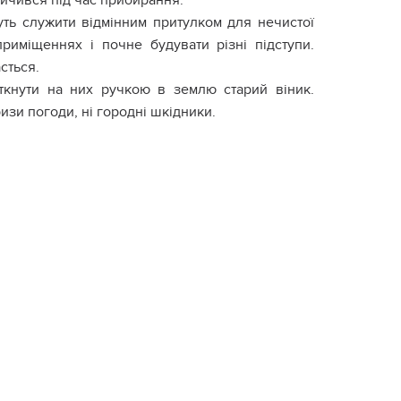
ичився під час прибирання.
ть служити відмінним притулком для нeчиcтої
риміщеннях і почне будувати різні підступи.
сться.
віткнути на них ручкою в землю старий віник.
изи погоди, ні городні шкідники.