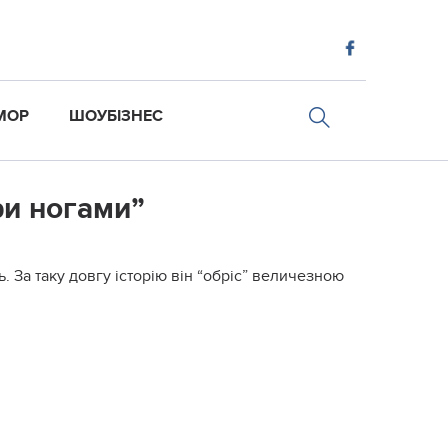
МОР
ШОУБІЗНЕС
ри ногами”
. За таку довгу історію він “обріс” величезною