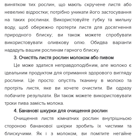
винятком тих рослин, що мають скручене листя або
невеликі відростки; потрібно уникати його застосування
на таких рослинах. Використовуйте губку та мильну
воду, щоб обережно протерти листя для досягнення
природного блиску; ви також можете спробувати
використовувати оливкову олію. Обидва варіанти
нададуть вашим рослинам гарного блиску.
3. Очистіть листя рослин молоком або пивом
Це може здатися неправдоподібним, але молоко є
ідеальним продуктом для отримання здорового вигляду
рослини. Це просто: опустіть тканину в молоко та
протріть листя, яке ви хочете очистити. Ви одразу
побачите результати. Ви також можете використовувати
трохи пива замість молока.
4. Бананові шкурки для очищення рослин
Очищення листя кімнатних рослин внутрішньою
стороною бананової шкірки зробить їх чистими та
блискучими. Як і з молоком, ви помітите негайне