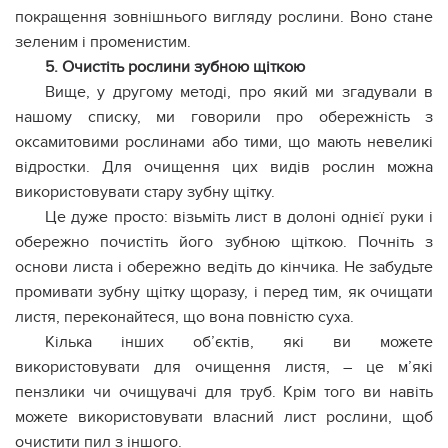
покращення зовнішнього вигляду рослини. Воно стане
зеленим і променистим.
5. Очистіть рослини зубною щіткою
Вище, у другому методі, про який ми згадували в
нашому списку, ми говорили про обережність з
оксамитовими рослинами або тими, що мають невеликі
відростки. Для очищення цих видів рослин можна
використовувати стару зубну щітку.
Це дуже просто: візьміть лист в долоні однієї руки і
обережно почистіть його зубною щіткою. Почніть з
основи листа і обережно ведіть до кінчика. Не забудьте
промивати зубну щітку щоразу, і перед тим, як очищати
листя, переконайтеся, що вона повністю суха.
Кілька інших об’єктів, які ви можете
використовувати для очищення листя, – це м’які
пензлики чи очищувачі для труб. Крім того ви навіть
можете використовувати власний лист рослини, щоб
очистити пил з іншого.