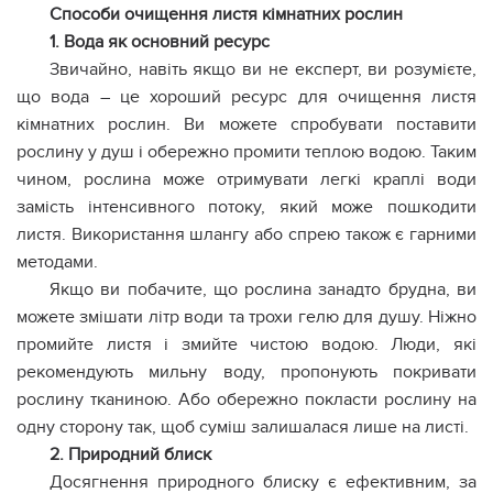
Способи очищення листя кімнатних рослин
1. Вода як основний ресурс
Звичайно, навіть якщо ви не експерт, ви розумієте,
що вода – це хороший ресурс для очищення листя
кімнатних рослин. Ви можете спробувати поставити
рослину у душ і обережно промити теплою водою. Таким
чином, рослина може отримувати легкі краплі води
замість інтенсивного потоку, який може пошкодити
листя. Використання шлангу або спрею також є гарними
методами.
Якщо ви побачите, що рослина занадто брудна, ви
можете змішати літр води та трохи гелю для душу. Ніжно
промийте листя і змийте чистою водою. Люди, які
рекомендують мильну воду, пропонують покривати
рослину тканиною. Або обережно покласти рослину на
одну сторону так, щоб суміш залишалася лише на листі.
2. Природний блиск
Досягнення природного блиску є ефективним, за