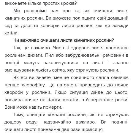
виконаєте кілька простих кроків?
Ми розповімо вам про те, як очищати листя
кімнатних рослин. Ви зможете поліпшити свій домашній
сад та досягти кольорів листя рослин, які ви завжди
хотіли.
Чи важливо очищати листя кімнатних рослин?
Так, це важливо. Чисте і здорове листя допомагає
рослинам дихати. Пил або забруднювальні речовини в
повітрі можуть накопичуватися на листі і значно
зменшувати кількість світла, яку отримують рослини.
Як всі ви знаєте, менше сонячного світла означає
менше хлорофілу. Це натомість призводить до появи
хвороби у рослини. Якщо ситуація дійде до цього,
рослина почне не тільки жовтіти, а й перестане рости.
Вона може навіть померти.
Тому, очищати кімнатні рослини, які не отримують
дощову воду, надзвичайно важливо. Ви повинні
очищати листя принаймні два рази щомісяця.