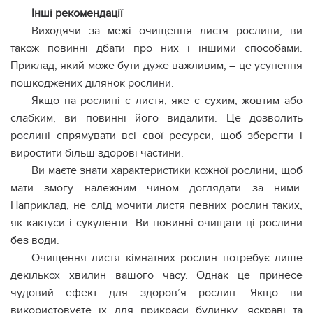
Інші рекомендації
Виходячи за межі очищення листя рослини, ви
також повинні дбати про них і іншими способами.
Приклад, який може бути дуже важливим, – це усунення
пошкоджених ділянок рослини.
Якщо на рослині є листя, яке є сухим, жовтим або
слабким, ви повинні його видалити. Це дозволить
рослині спрямувати всі свої ресурси, щоб зберегти і
виростити більш здорові частини.
Ви маєте знати характеристики кожної рослини, щоб
мати змогу належним чином доглядати за ними.
Наприклад, не слід мочити листя певних рослин таких,
як кактуси і сукуленти. Ви повинні очищати ці рослини
без води.
Очищення листя кімнатних рослин потребує лише
декількох хвилин вашого часу. Однак це принесе
чудовий ефект для здоров’я рослин. Якщо ви
використовуєте їх для прикраси будинку, яскраві та