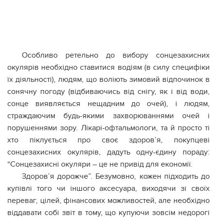
Особливо ретельно до вибору сонцезахисних
окулярів необхідно ставитися водіям (в силу специфіки
їх діяльності), людям, що воліють зимовий відпочинок в
сонячну погоду (відбиваючись від снігу, як і від води,
сонце виявляється нещадним до очей), і людям,
страждаючим будь-якими захворюваннями очей і
порушеннями зору. Лікарі-офтальмологи, та й просто ті
хто піклується про своє здоров’я, покупцеві
сонцезахисних окулярів, дадуть одну-єдину пораду:
“Сонцезахисні окуляри – це не привід для економії.
Здоров’я дорожче”. Безумовно, кожен підходить до
купівлі того чи іншого аксесуара, виходячи зі своїх
переваг, цілей, фінансових можливостей, але необхідно
віддавати собі звіт в тому, що купуючи зовсім недорогі