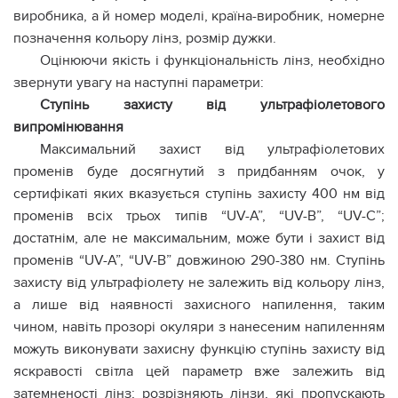
виробника, а й номер моделі, країна-виробник, номерне
позначення кольору лінз, розмір дужки.
Оцінюючи якість і функціональність лінз, необхідно
звернути увагу на наступні параметри:
Ступінь захисту від ультрафіолетового
випромінювання
Максимальний захист від ультрафіолетових
променів буде досягнутий з придбанням очок, у
сертифікаті яких вказується ступінь захисту 400 нм від
променів всіх трьох типів “UV-A”, “UV-B”, “UV-C”;
достатнім, але не максимальним, може бути і захист від
променів “UV-A”, “UV-B” довжиною 290-380 нм. Ступінь
захисту від ультрафіолету не залежить від кольору лінз,
а лише від наявності захисного напилення, таким
чином, навіть прозорі окуляри з нанесеним напиленням
можуть виконувати захисну функцію ступінь захисту від
яскравості світла цей параметр вже залежить від
затемненості лінз; розрізняють лінзи, які пропускають