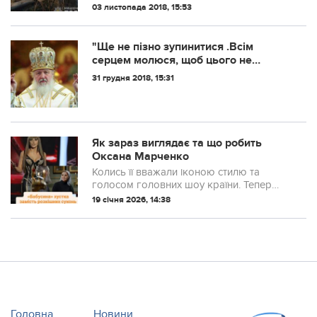
кладовищі.
03 листопада 2018, 15:53
"Ще не пізно зупинитися .Всім
серцем молюся, щоб цього не
сталося". Патріарх Кирило 31 грудня
31 грудня 2018, 15:31
звернувся до Варфоломія з
погрозами
Як зараз виглядає та що робить
Оксана Марченко
Колись її вважали іконою стилю та
голосом головних шоу країни. Тепер
Оксана Марченко з’являється лише у
19 січня 2026, 14:38
релігійних відео з Росії – у зовсім іншому
образі та ролі.
Головна
Новини