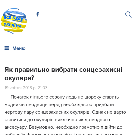
Меню
Як правильно вибрати сонцезахисні
окуляри?
19 квітня 2018 р. 21:03
Початок літнього сезону ледь не щороку ставить
модників і модниць перед необхідністю придбати
чергову пару сонцезахисних окулярів. Однак не варто
ставитися до окулярів виключно як до модного
аксесуару. Безумовно, необхідно грамотно підійти до
вибору їх форми, кольору лінз і оправи, але не менш