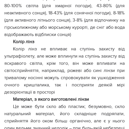
80-100% світла (для хмарної погоди), 43-80% (для
неактивного сонця), 18-43% (для сонячної погоди), 8-18%
(для активного літнього сонця), 3-8% (для відпочинку на
гірськолижному або морському курорті, де сніг або вода
відображають відблиски сонця)
Колір лінз
Колір лінз не впливає на ступінь захисту від
ультрафіолету, але може вплинути на ступінь захисту від
яскравого світла, крім того, він може впливати на
світосприйняття, наприклад, рожеві або сині лінзи при
тривалому носінні можуть спровокувати як ушкодження
очного кришталика, так і посприяти деякій мірі
дезорієнтації в просторі
Матеріал, з якого виготовлені лінзи
Це може бути скло або пластик; безумовно, скло
натуральний матеріал, його складніше подряпати,
сприйняття його оком більш органічно, але є у нього
один вельми значний недолік – при будь-якій небезпеці