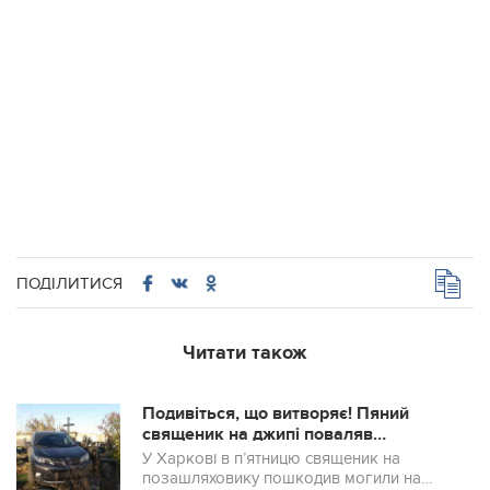
ПОДІЛИТИСЯ
Читати також
Подивіться, що витворяє! Пяний
священик на джипі поваляв
памятники на кладовищі. Люди
У Харкові в п’ятницю священик на
шоковані
позашляховику пошкодив могили на