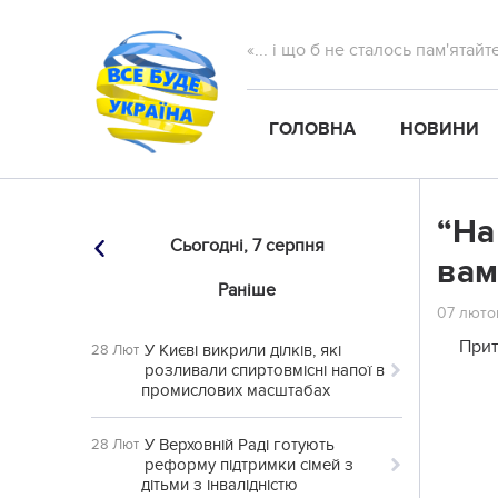
«... і що б не сталось пам'ятай
ГОЛОВНА
НОВИНИ
“На
Сьогодні,
7 серпня
вам
Раніше
07 лютог
Прит
У Києві викрили ділків, які
28 Лют
розливали спиртовмісні напої в
промислових масштабах
У Верховній Раді готують
28 Лют
реформу підтримки сімей з
дітьми з інвалідністю