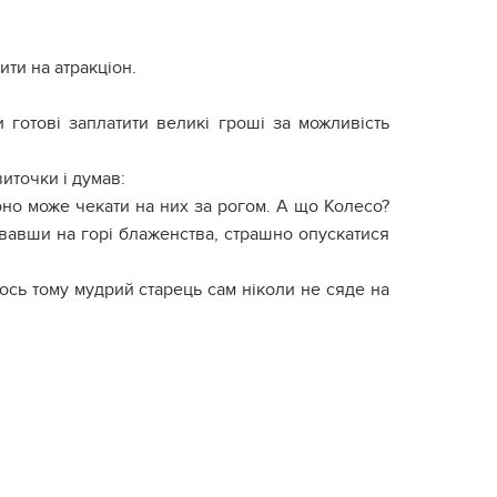
ити на атракціон.
 готові заплатити великі гроші за можливість
иточки і думав:
оно може чекати на них за рогом. А що Колесо?
увавши на горі блаженства, страшно опускатися
І ось тому мудрий старець сам ніколи не сяде на