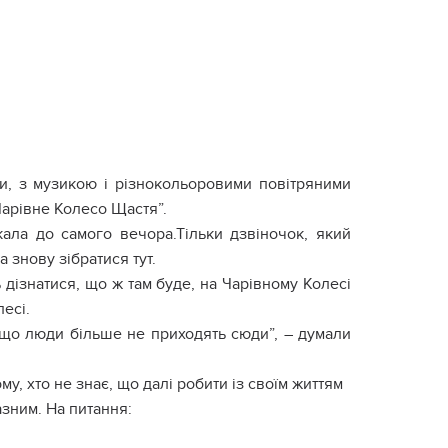
ми, з музикою і різнокольоровими повітряними
Чарівне Колесо Щастя”.
кала до самого вечора.Тільки дзвіночок, який
 знову зібратися тут.
 дізнатися, що ж там буде, на Чарівному Колесі
есі.
кщо люди більше не приходять сюди”, – думали
му, хто не знає, що далі робити із своїм життям
азним. На питання: