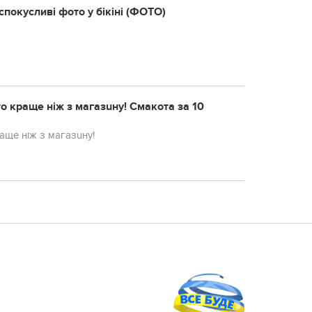
 спокусливі фото у бікіні (ФОТО)
 краще ніж з магазuну! Смакота за 10
ще ніж з магазuну!