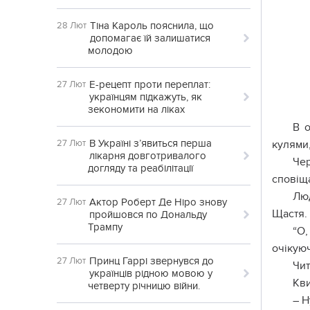
Тіна Кароль пояснила, що
28 Лют
допомагає їй залишатися
молодою
Е-рецепт проти переплат:
27 Лют
українцям підкажуть, як
зекономити на ліках
В о
В Україні з’явиться перша
27 Лют
кулями,
лікарня довготривалого
Чер
догляду та реабілітації
сповіща
Люд
Актор Роберт Де Ніро знову
27 Лют
Щастя. 
пройшовся по Дональду
Трампу
“О,
очікуюч
Принц Гаррі звернувся до
27 Лют
Чит
українців рідною мовою у
Кви
четверту річницю війни.
– Н