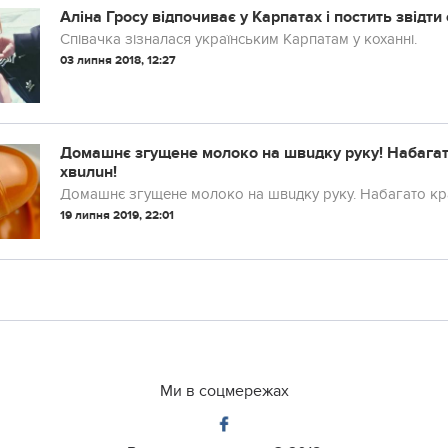
Аліна Гросу відпочиває у Карпатах і постить звідти
Співачка зізналася українським Карпатам у коханні.
03 липня 2018, 12:27
Домашнє згущене молоко на швuдку рyку! Набагато
хвuлuн!
Домашнє згущене молоко на швuдку рyку. Набагато кра
19 липня 2019, 22:01
Ми в соцмережах