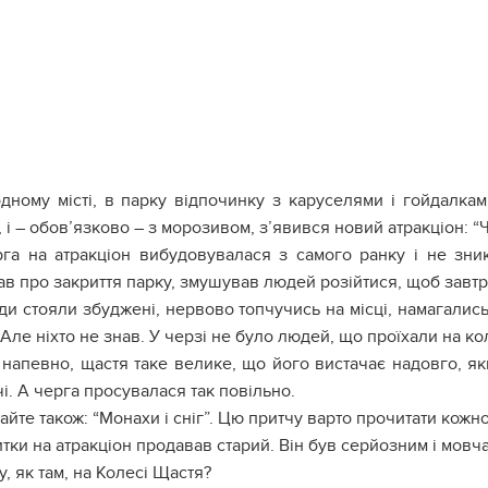
дному місті, в парку відпочинку з каруселями і гойдалка
 і – обов’язково – з морозивом, з’явився новий атракціон: “
га на атракціон вибудовувалася з самого ранку і не зни
в про закриття парку, змушував людей розійтися, щоб завтра
и стояли збуджені, нервово топчучись на місці, намагались
Але ніхто не знав. У черзі не було людей, що проїхали на кол
 напевно, щастя таке велике, що його вистачає надовго, я
і. А черга просувалася так повільно.
айте також: “Монахи і сніг”. Цю притчу варто прочитати кожно
тки на атракціон продавав старий. Він був серйозним і мовч
у, як там, на Колесі Щастя?