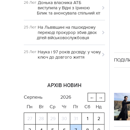
Донька власника АТБ
26 Лют
виступила у Відні з Іриною
Білик та анонсувала спільний хіт
На Львівщині на пішохідному
25 Лют
переході прокурор збив двох
дітей військовослужбовця
Наука і 97 років досвіду: у чому
25 Лют
ключ до довгого життя
ПОДІЛ
АРХІВ НОВИН
серпень
2026
←
→
Пн
Вт
Ср
Чт
Пт
Сб
Нд
27
28
29
30
31
1
2