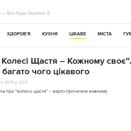
те — Все буде Україна» ©
ЗДОРОВ'Я
КУХНЯ
ЦІКАВЕ
МІСТА
ГУ
 Колесі Щастя – Кожному своє”.
 багато чого цікавого
о 2019 р. 23:11
ча про “колесо щастя” – варто прочитати кожному.