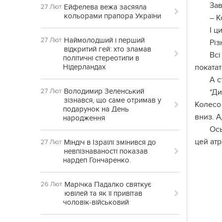
Зав
Ейфелева вежа засяяла
27 Лют
кольорами прапора України
– К
І ц
Наймолодший і перший
27 Лют
Різ
відкритий гей: хто зламав
Всі
політичні стереотипи в
Нідерландах
покатат
А с
Володимир Зеленський
27 Лют
“Ди
зізнався, що саме отримав у
Колесо
подарунок на День
вниз. А
народження
Ось
цей атр
Міндіч в Ізраїлі змінився до
27 Лют
невпізнаваності показав
нардеп Гончаренко.
Марічка Падалко святкує
26 Лют
ювілей та як її привітав
чоловік-військовий