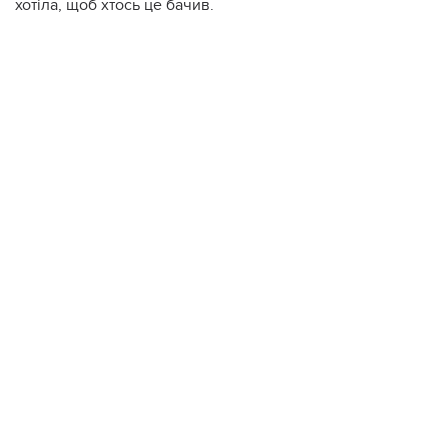
хотіла, щоб хтось це бачив.