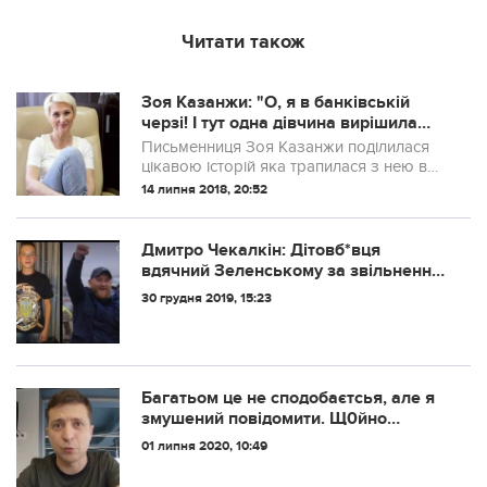
Читати також
Зоя Казанжи: "О, я в банківській
черзі! І тут одна дівчина вирішила
обійти чергу."
Письменниця Зоя Казанжи поділилася
цікавою історій яка трапилася з нею в
банку. Пряма мова:
14 липня 2018, 20:52
Дмитро Чекалкін: Дітoвб*вця
вдячний Зеленському за звільнення.
Дякуємо 73%. Живіть з цим!
30 грудня 2019, 15:23
Багатьом це не сподобаєтсья, але я
змушений повідомити. Щ0йно
прийшли терmінові новини від
01 липня 2020, 10:49
Зеленського