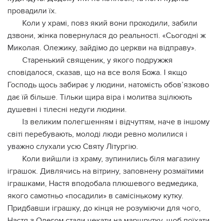
провадили їх.
Коли у храмі, повз який вони проходили, забили
дзвони, жінка повернулася до реальності. «Сьогодні ж
Миколая. Олежику, зайдімо до церкви на відправу».
Старенький священик, у якого подружжя
сповідалося, сказав, що на все воля Божа. І якщо
Господь щось забирає у людини, натомість обов’язково
дає їй більше. Тільки щира віра і молитва зцілюють
душевні і тілесні недуги людини.
Із великим полегшенням і відчуттям, наче в іншому
світі перебувають, молоді люди ревно молилися і
уважно слухали усю Святу Літургію.
Коли вийшли із храму, зупинились біля магазину
іграшок. Дивлячись на вітрину, заповнену розмаїтими
іграшками, Настя вподобала плюшевого ведмедика,
якого самотньо «посадили» в самісінькому кутку.
Придбавши іграшку, до кінця не розуміючи для чого,
Настя з Олегом стали чекати на маршрутку, щоб поїхати