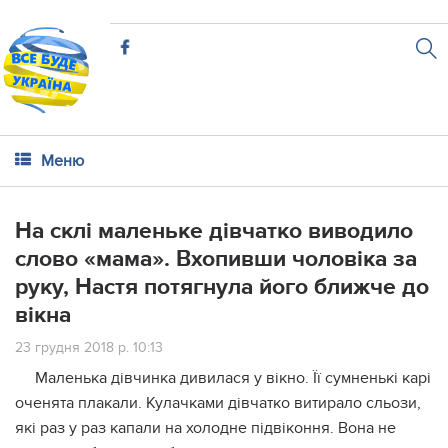
Меню
На склі маленьке дівчатко виводило
слово «мама». Вхопивши чоловіка за
руку, Настя потягнула його ближче до
вікна
23 грудня 2018 р. 10:13
Маленька дівчинка дивилася у вікно. Її сумненькі карі
оченята плакали. Кулачками дівчатко витирало сльози,
які раз у раз капали на холодне підвіконня. Вона не