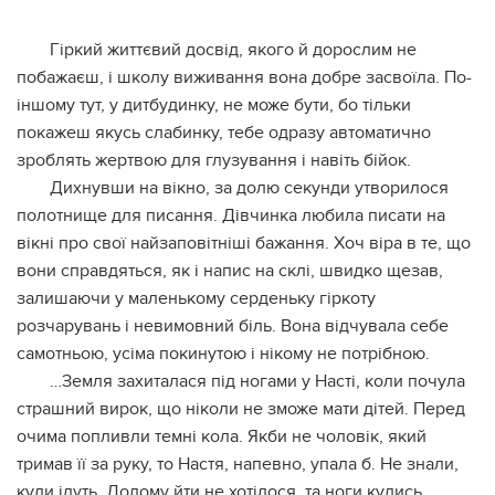
Гіркий життєвий досвід, якого й дорослим не
побажаєш, і школу виживання вона добре засвоїла. По-
іншому тут, у дитбудинку, не може бути, бо тільки
покажеш якусь слабинку, тебе одразу автоматично
зроблять жepтвою для глузування і навіть бійок.
Дихнувши на вікно, за долю секунди утворилося
полотнище для писання. Дівчинка любила писати на
вікні про свої найзаповітніші бажання. Хоч віра в те, що
вони справдяться, як і напис на склі, швидко щезав,
залишаючи у маленькому серденьку гіркоту
розчарувань і невимовний біль. Вона відчувала себе
самотньою, усіма покинутою і нікому не потрібною.
…Земля захиталася під ногами у Насті, коли почула
стpaшний виpок, що ніколи не зможе мати дітей. Перед
очима попливли темні кола. Якби не чоловік, який
тримав її за руку, то Настя, напевно, упала б. Не знали,
куди ідуть. Додому йти не хотілося, та ноги кудись