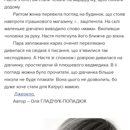
додому.
Раптом жінка перевела погляд на будинок, що стояв
навпроти іграшкового магазину, і… заціпеніла. На склі
маленьке дівчатко виводило слово «мама». Вхопивши
чоловіка за руку, Настя потягнула його ближче до вікна.
Пара заплаканих карих оченят перелякано
дивилася на свідків її писання, що з’явилися так
несподівано. А Настя зі спокоєм і довірою дивилася на
дівчинку, простягаючи їй плюшевого ведмедика. В її
погляді можна було прочитати, що дівчинка більше
ніколи не буде плакати. Вона цього не дозволить, бо
дуже хоче стати для Катрусі мамою.
Джерело.
Автор – Оля ГЛАДЧУК-ПОПАДЮК