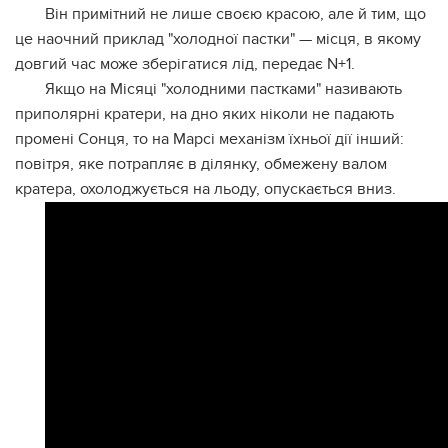
Він примітний не лише своєю красою, але й тим, що
це наочний приклад "холодної пастки" — місця, в якому
довгий час може зберігатися лід, передає N+1.
Якщо на Місяці "холодними пастками" називають
приполярні кратери, на дно яких ніколи не падають
промені Сонця, то на Марсі механізм їхньої дії інший:
повітря, яке потрапляє в ділянку, обмежену валом
кратера, охолоджується на льоду, опускається вниз.