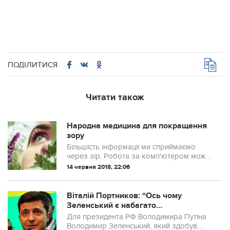
ПОДІЛИТИСЯ
Читати також
Народна медицина для покращення
зору
Більшість інформації ми сприймаємо
через зір. Робота за комп'ютером може
негативно вплинути на здоров'я наших
14 червня 2018, 22:06
очей.
Віталій Портников: “Ось чому
Зеленський є набагато
небезпечнішим для Путіна, ніж
Для президента РФ Володимира Путіна
Порошенко.”
Володимир Зеленський, який здобув