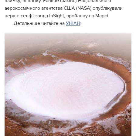
взимку, ні влітку. Раніше фахівці Національного
аерокосмічного агентства США (NASA) опублікували
перше селфі зонда InSight, зроблену на Марсі.
Детальніше читайте на
УНІАН
: