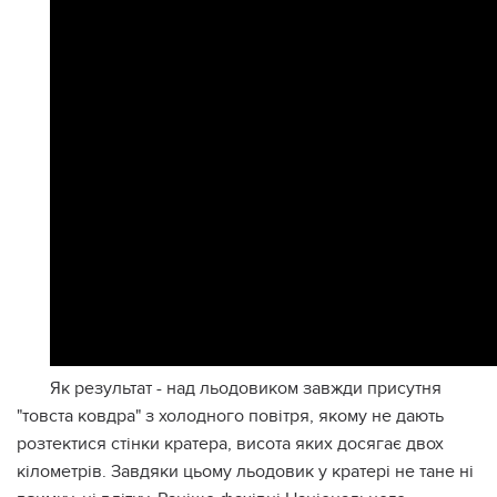
Як результат - над льодовиком завжди присутня
"товста ковдра" з холодного повітря, якому не дають
розтектися стінки кратера, висота яких досягає двох
кілометрів. Завдяки цьому льодовик у кратері не тане ні