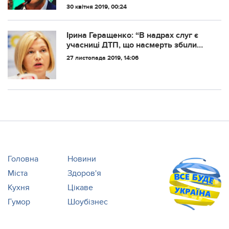
більшість голосів на виборах
30 квітня 2019, 00:24
президента України, є небезпечнішим,
ніж нинішній глава Української держави
Петро Пороше...
Ірина Геращенко: “В надрах слуг є
учасниці ДTП, що нaсмeрть збuли
людину, гвaлтiвники, збoченці,
27 листопада 2019, 14:06
ловеласи і любителі полунички…,
але…”
Головна
Новини
Міста
Здоров'я
Кухня
Цікаве
Гумор
Шоубізнес