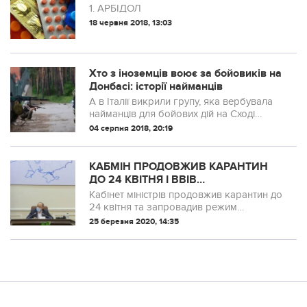
нічого не лікують!
1. АРБІДОЛ
18 червня 2018, 13:03
Хто з іноземців воює за бойовиків на
Донбасі: історії найманців
А в Італії викрили групу, яка вербувала
найманців для бойових дій на Сході
України на боці сепаратистів.
04 серпня 2018, 20:19
КАБМІН ПРОДОВЖИВ КАРАНТИН
ДО 24 КВІТНЯ І ВВІВ
НАДЗВИЧАЙНУ СИТУАЦІЮ
Кабінет міністрів продовжив карантин до
24 квітня та запровадив режим
надзвичайної ситуації на всій території
25 березня 2020, 14:35
країни.