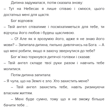
Дитина задумалася, потім сказала знову:
– Тут на Небесах я лише співаю і сміюся, цього
достатньо мені для щастя.
Бог відповів:
– Твій ангел співатиме і посміхатиметься для тебе, ти
відчуєш його любов і будеш щасливою.
– О! Але як я зрозумію його, адже я не знаю його
мови? – Запитала дитина, пильно дивлячись на Бога. – А
що мені робити, якщо я захочу звернутися до тебе?
Бог м’яко торкнувся дитячої голівки і сказав:
– Твій ангел складе твої руки разом і навчить тебе
молитися.
Потім дитина запитала:
– Я чула, що на Землі є зло. Хто захистить мене?
– Твій ангел захистить тебе, навіть ризикуючи
власним життям.
– Мені буде сумно, тому що я не зможу більше
бачити тебе …