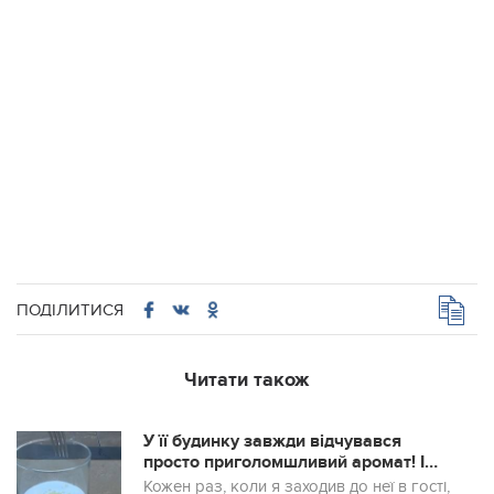
ПОДІЛИТИСЯ
Читати також
У її будинку завжди відчувався
просто приголомшливий аромат! І
одного разу вона показала мені один
Кожен раз, коли я заходив до неї в гості,