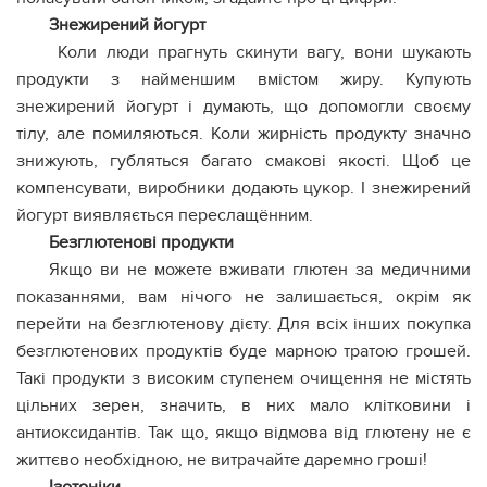
Знежирений йогурт
Коли люди прагнуть скинути вагу, вони шукають
продукти з найменшим вмістом жиру. Купують
знежирений йогурт і думають, що допомогли своєму
тілу, але помиляються. Коли жирність продукту значно
знижують, губляться багато смакові якості. Щоб це
компенсувати, виробники додають цукор. І знежирений
йогурт виявляється переслащённим.
Безглютенові продукти
Якщо ви не можете вживати глютен за медичними
показаннями, вам нічого не залишається, окрім як
перейти на безглютенову дієту. Для всіх інших покупка
безглютенових продуктів буде марною тратою грошей.
Такі продукти з високим ступенем очищення не містять
цільних зерен, значить, в них мало клітковини і
антиоксидантів. Так що, якщо відмова від глютену не є
життєво необхідною, не витрачайте даремно гроші!