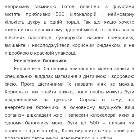
неприємну таємницю. Готові пластівці з фруктами
містять приблизно 500 кілокалорій і неймовірну
кількість цукру в одній порції. Так що якщо хочете
вживати по-справжньому здорові мюслі, то купіть пачку
вівсяних пластівців, сухофрукти, насіння соняшнику,
змішайте і насолоджуйтеся корисним сніданком, а не
підробкою в красивій упаковці.
Енергетичні батончики
Енергетичні батончики найчастіше можна знайти в
спеціальних відділах магазинів з дієтичною і здоровою
їжею. Проте дієтичними їх назвати ніяк не можна.
Користь в них знайти важко, вони навіть можуть бути
шкідливішими за цукерки. Справа в тому, що
енергетичні батончики в основному змушують ваш
організм відкладати жир і запасати кілокалорії, яких в
одному батончику може бути до 500 – стільки ми
повинні з’їдати на обід. Коли вирішите в черговий раз
поласувати батончиком, згадайте про ці цифри.