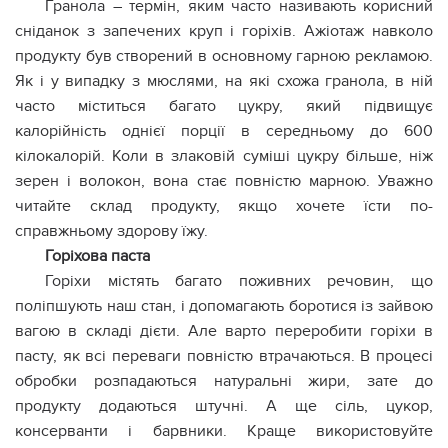
Гранола – термін, яким часто називають корисний
сніданок з запечених круп і горіхів. Ажіотаж навколо
продукту був створений в основному гарною рекламою.
Як і у випадку з мюслями, на які схожа гранола, в ній
часто міститься багато цукру, який підвищує
калорійність однієї порції в середньому до 600
кілокалорій. Коли в злаковій суміші цукру більше, ніж
зерен і волокон, вона стає повністю марною. Уважно
читайте склад продукту, якщо хочете їсти по-
справжньому здорову їжу.
Горіхова паста
Горіхи містять багато поживних речовин, що
поліпшують наш стан, і допомагають боротися із зайвою
вагою в складі дієти. Але варто переробити горіхи в
пасту, як всі переваги повністю втрачаються. В процесі
обробки розпадаються натуральні жири, зате до
продукту додаються штучні. А ще сіль, цукор,
консерванти і барвники. Краще використовуйте