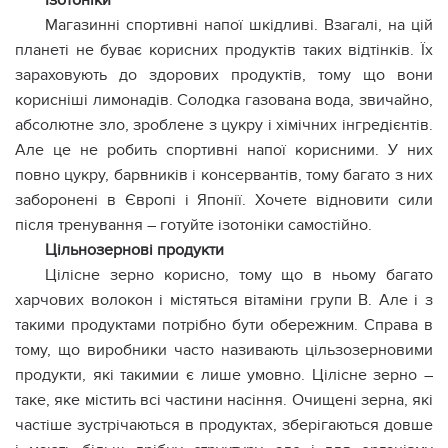
Ізотоніки
Магазинні спортивні напої шкідливі. Взагалі, на цій
планеті не буває корисних продуктів таких відтінків. Їх
зараховують до здорових продуктів, тому що вони
корисніші лимонадів. Солодка газована вода, звичайно,
абсолютне зло, зроблене з цукру і хімічних інгредієнтів.
Але це не робить спортивні напої корисними. У них
повно цукру, барвників і консервантів, тому багато з них
заборонені в Європі і Японії. Хочете відновити сили
після тренування – готуйте ізотоніки самостійно.
Цільнозернові продукти
Цілісне зерно корисно, тому що в ньому багато
харчових волокон і містяться вітаміни групи В. Але і з
такими продуктами потрібно бути обережним. Справа в
тому, що виробники часто називають цільзозерновими
продукти, які такимии є лише умовно. Цілісне зерно –
таке, яке містить всі частини насіння. Очищені зерна, які
частіше зустрічаються в продуктах, зберігаються довше