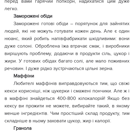
перед вами гарячий попкорн, надихатися цим дуже
легко.
Заморожені обіди
Заморожені готові обіди – порятунок для зайнятих
людей, які не можуть готувати кожен день. Але є один
нюанс, який робить напівфабрикати шкідливими: вони
дуже солоні. Оброблена їжа втрачає смак, і виробники
вирішують проблему, додаючи в продукти сіль, цукор і
жири. У готових обідах багато солі, але мало поживних
речовин. І дуже рідко зустрічаються цільні зерна.
Маффіни
Любителі маффінів виправдовуються тим, що свіжі
кекси корисніші, ніж цукерки і смажені пончики. Але ж і
в маффіні знайдеться 400-800 кілокалорій! Якщо без
кексу ви прожити не можете, вибирайте такий, в якому
менше інгредієнтів. Чим простіший склад продукту, тим
складніше в ньому заховати цукор, жир і калорії.
Гранола