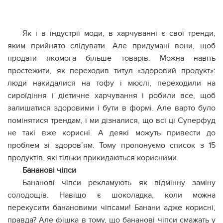
Як і в індустрії моди, в харчуванні є свої тренди,
яким прийнято слідувати. Але придумані вони, щоб
продати якомога більше товарів. Можна навіть
простежити, як переходив титул «здоровий продукт»:
люди накидалися на тофу і мюслі, переходили на
сироїдіння і дієтичне харчування і робили все, щоб
залишатися здоровими і бути в формі. Але варто було
помінятися трендам, і ми дізналися, що всі ці Суперфуд
не такі вже корисні. А деякі можуть привести до
проблем зі здоров’ям. Тому пропонуємо список з 15
продуктів, які тільки прикидаються корисними.
Бананові чіпси
Бананові чіпси рекламують як відмінну заміну
солодощів. Навіщо є шоколадка, коли можна
перекусити банановими чіпсами! Банани адже корисні,
правда? Але фішка в тому, що бананові чіпси смажать у