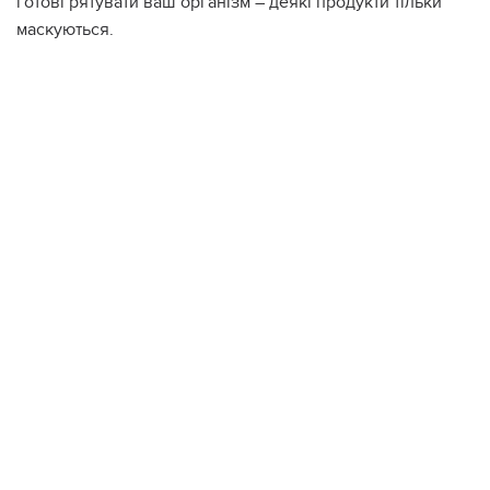
готові рятувати ваш організм – деякі продукти тільки
маскуються.