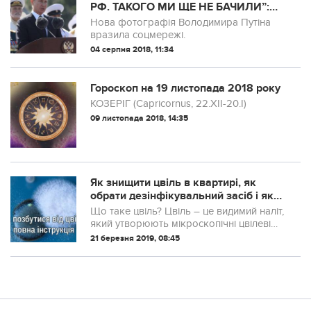
РФ. ТАКОГО МИ ЩЕ НЕ БАЧИЛИ”:
МЕРЕЖУ СКОЛИХНУЛИ НОВІ ФОТО
Нова фотографія Володимира Путіна
ПУТІНА
вразила соцмережі.
04 серпня 2018, 11:34
Гороскоп на 19 листопада 2018 року
КОЗЕРІГ (Capricornus, 22.XII-20.I)
09 листопада 2018, 14:35
Як знищити цвіль в квартирі, як
обрати дезінфікувальний засіб і як
усунути запах, що залишився – все
Що таке цвіль? Цвіль – це видимий наліт,
коротко і по суті
який утворюють мікроскопічні цвілеві
гриби. Вони присутні всюди: можуть
21 березня 2019, 08:45
рости на будь-яких матеріалах і в будь-
яких умовах. Цвіль з’являється не ...