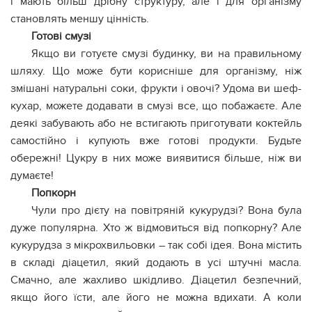
і мають більш дрібну структуру, але і для організму
становлять меншу цінність.
Готові смузі
Якщо ви готуєте смузі будинку, ви на правильному
шляху. Що може бути корисніше для організму, ніж
змішані натуральні соки, фрукти і овочі? Удома ви шеф-
кухар, можете додавати в смузі все, що побажаєте. Але
деякі забувають або не встигають приготувати коктейль
самостійно і купують вже готові продукти. Будьте
обережні! Цукру в них може виявитися більше, ніж ви
думаєте!
Попкорн
Чули про дієту на повітряній кукурудзі? Вона була
дуже популярна. Хто ж відмовиться від попкорну? Але
кукурудза з мікрохвильовки – так собі ідея. Вона містить
в складі діацетил, який додають в усі штучні масла.
Смачно, але жахливо шкідливо. Діацетил безпечний,
якщо його їсти, але його не можна вдихати. А коли