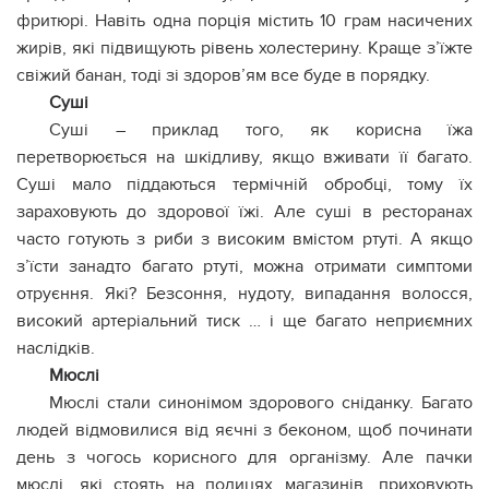
фритюрі. Навіть одна порція містить 10 грам насичених
жирів, які підвищують рівень холестерину. Краще з’їжте
свіжий банан, тоді зі здоров’ям все буде в порядку.
Суші
Суші – приклад того, як корисна їжа
перетворюється на шкідливу, якщо вживати її багато.
Суші мало піддаються термічній обробці, тому їх
зараховують до здорової їжі. Але суші в ресторанах
часто готують з риби з високим вмістом ртуті. А якщо
з’їсти занадто багато ртуті, можна отримати симптоми
отруєння. Які? Безсоння, нудоту, випадання волосся,
високий артеріальний тиск … і ще багато неприємних
наслідків.
Мюслі
Мюслі стали синонімом здорового сніданку. Багато
людей відмовилися від яєчні з беконом, щоб починати
день з чогось корисного для організму. Але пачки
мюслі, які стоять на полицях магазинів, приховують