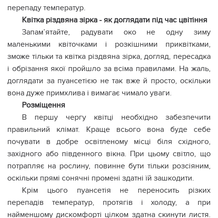
перепаду температур.
Квітка різдвяна зірка - як доглядати під час цвітіння
Запам’ятайте, радувати око не одну зиму
маленькими квіточками і розкішними приквітками,
зможе тільки та квітка різдвяна зірка, догляд, пересадка
і обрізання якої пройшло за всіма правилами. На жаль,
доглядати за пуансетією не так вже й просто, оскільки
вона дуже примхлива і вимагає чимало уваги.
Розміщення
В першу чергу квітці необхідно забезпечити
правильний клімат. Краще всього вона буде себе
почувати в добре освітленому місці біля східного,
західного або південного вікна. При цьому світло, що
потрапляє на рослину, повинне бути тільки розсіяним,
оскільки прямі сонячні промені здатні їй зашкодити.
Крім цього пуансетія не переносить різких
перепадів температур, протягів і холоду, а при
найменшому дискомфорті цілком здатна скинути листя.