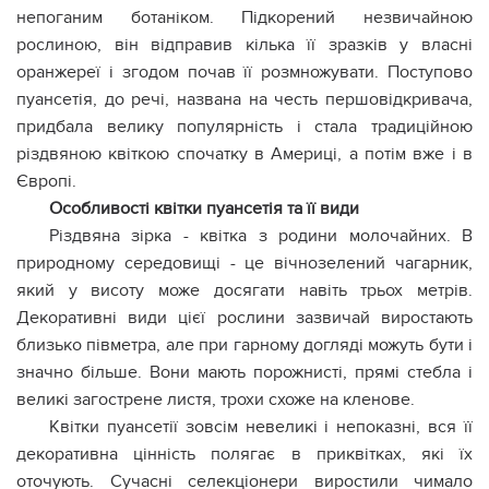
непоганим ботаніком. Підкорений незвичайною
рослиною, він відправив кілька її зразків у власні
оранжереї і згодом почав її розмножувати. Поступово
пуансетія, до речі, названа на честь першовідкривача,
придбала велику популярність і стала традиційною
різдвяною квіткою спочатку в Америці, а потім вже і в
Європі.
Особливості квітки пуансетія та її види
Різдвяна зірка - квітка з родини молочайних. В
природному середовищі - це вічнозелений чагарник,
який у висоту може досягати навіть трьох метрів.
Декоративні види цієї рослини зазвичай виростають
близько півметра, але при гарному догляді можуть бути і
значно більше. Вони мають порожнисті, прямі стебла і
великі загострене листя, трохи схоже на кленове.
Квітки пуансетії зовсім невеликі і непоказні, вся її
декоративна цінність полягає в приквітках, які їх
оточують. Сучасні селекціонери виростили чимало