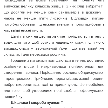
проводився за всіма правилами, на початку літа
випускає велику кількість живців. З них слід вибрати ті,
що досягли не менше семи сантиметрів в довжину і
мають не менше п’яти листочків. Відповідні пагони
потрібно обрізати під нижнім вузлом, а потім прибрати з
них зайві нижні листя.
Далі пагони на десять хвилин поміщаються в теплу
воду, для того щоб усунути надлишки соку, після чого
висаджуються у зволожений ґрунт, що має такий же
склад, як і для пересадки рослини.
Горщики з пагонами поміщаються в тепле, достатньо
освітлене місце і накриваються поліетиленом, для
створення парника. Періодично рослина обприскується
і провітрюється. Приблизно через місяць живці повинні
добре вкоренитися, тоді їх прищипують. Це необхідно
для того, щоб утворилися нові стебла і сформувався
пишний кущ.
Шкідники і хвороби пуансетії