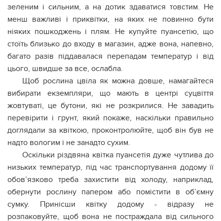
зеленим і сильним, а на дотик здаватися товстим. Не
менш важливі і приквітки, на яких не повинно бути
ніяких пошкоджень і плям. Не купуйте пуансетію, що
стоїть близько до входу в магазин, адже вона, напевно,
багато разів піддавалася перепадам температур і від
цього, швидше за все, ослабла.
Щоб рослина цвіла як можна довше, намагайтеся
вибирати екземпляри, що мають в центрі суцвіття
жовтуваті, це бутони, які не розкрилися. Не завадить
перевірити і грунт, який покаже, наскільки правильно
доглядали за квіткою, проконтролюйте, щоб він був не
надто вологим і не занадто сухим.
Оскільки різдвяна квітка пуансетія дуже чутлива до
низьких температур, під час транспортування додому її
обов’язково треба захистити від холоду, наприклад,
обернути рослину папером або помістити в об’ємну
сумку. Принісши квітку додому - відразу не
розпаковуйте, щоб вона не постраждала від сильного