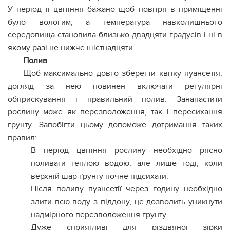
У період її цвітіння бажано щоб повітря в приміщенні
було вологим, а температура навколишнього
середовища становила близько двадцяти градусів і ні в
якому разі не нижче шістнадцяти.
Полив
Щоб максимально довго зберегти квітку пуансетія,
догляд за нею повинен включати регулярні
обприскування і правильний полив. Занапастити
рослину може як перезволоження, так і пересихання
грунту. Запобігти цьому допоможе дотримання таких
правил:
В період цвітіння рослину необхідно рясно
поливати теплою водою, але лише тоді, коли
верхній шар ґрунту почне підсихати.
Після поливу пуансетії через годину необхідно
злити всю воду з піддону, це дозволить уникнути
надмірного перезволоження грунту.
Дуже сприятливі для різдвяної зірки