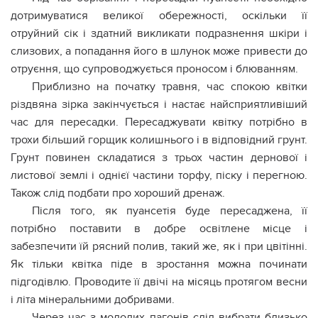
дотримуватися великої обережності, оскільки її
отруйний сік і здатний викликати подразнення шкіри і
слизових, а попадання його в шлунок може привести до
отруєння, що супроводжується проносом і блюванням.
Приблизно на початку травня, час спокою квітки
різдвяна зірка закінчується і настає найсприятливіший
час для пересадки. Пересаджувати квітку потрібно в
трохи більший горщик колишнього і в відповідний грунт.
Грунт повинен складатися з трьох частин дернової і
листової землі і однієї частини торфу, піску і перегною.
Також слід подбати про хороший дренаж.
Після того, як пуансетія буде пересаджена, її
потрібно поставити в добре освітлене місце і
забезпечити їй рясний полив, такий же, як і при цвітінні.
Як тільки квітка піде в зростання можна починати
підгодівлю. Проводите її двічі на місяць протягом весни
і літа мінеральними добривами.
Через час з молодих пагонів слід вибрати близько