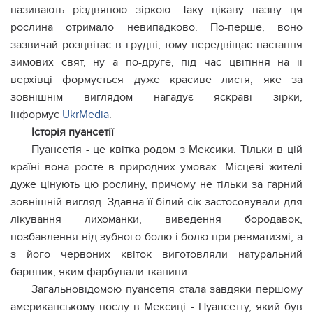
називають різдвяною зіркою. Таку цікаву назву ця
рослина отримало невипадково. По-перше, воно
зазвичай розцвітає в грудні, тому передвіщає настання
зимових свят, ну а по-друге, під час цвітіння на її
верхівці формується дуже красиве листя, яке за
зовнішнім виглядом нагадує яскраві зірки,
інформує
UkrMedia
.
Історія пуансетії
Пуансетія - це квітка родом з Мексики. Тільки в цій
країні вона росте в природних умовах. Місцеві жителі
дуже цінують цю рослину, причому не тільки за гарний
зовнішній вигляд. Здавна її білий сік застосовували для
лікування лихоманки, виведення бородавок,
позбавлення від зубного болю і болю при ревматизмі, а
з його червоних квіток виготовляли натуральний
барвник, яким фарбували тканини.
Загальновідомою пуансетія стала завдяки першому
американському послу в Мексиці - Пуансетту, який був