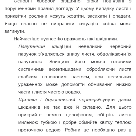
Основні хвороби різдвяної зірки пов’язані з
порушеннями правил догляду. У цьому випадку листя і
приквітки рослини можуть жовтіти, засихати і опадати.
Якщо вчасно не виправити ситуацію квітка може
загинути.
Найчастіше пуансетію вражають такі шкідники:
Павутинний кліщ
Цей невеликий червоний
павучок з’являється внизу листя, обволікаючи їх
павутиною. Знищити його можна готовими
системними інсектицидами, обробляючи листя
слабким тютюновим настоєм, при несильних
ураженнях може допомогти обмивання нижніх
частин листя чистою водою.
Щитівка і борошнистий червець
Усунути даних
шкідників не так вже й складно. Для цього
прикрийте землю целофаном, обітріть листя
мильною губкою і добре обмийте квітку теплою
проточною водою. Робити це необхідно раз в