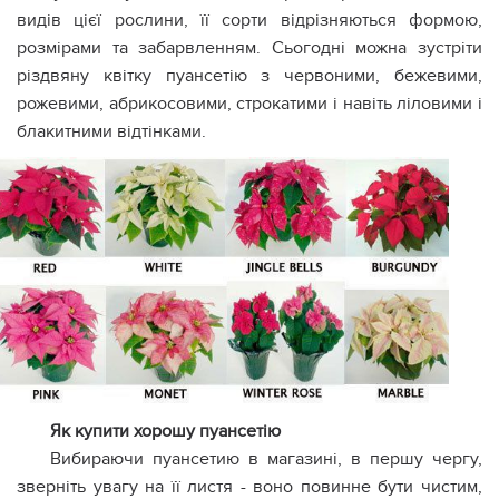
видів цієї рослини, її сорти відрізняються формою,
розмірами та забарвленням. Сьогодні можна зустріти
різдвяну квітку пуансетію з червоними, бежевими,
рожевими, абрикосовими, строкатими і навіть ліловими і
блакитними відтінками.
Як купити хорошу пуансетію
Вибираючи пуансетию в магазині, в першу чергу,
зверніть увагу на її листя - воно повинне бути чистим,