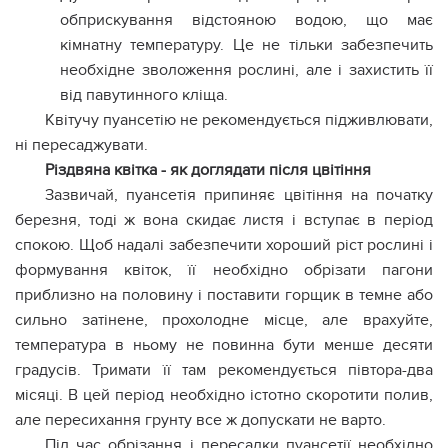
обприскування відстояною водою, що має
кімнатну температуру. Це не тільки забезпечить
необхідне зволоження рослині, але і захистить її
від павутинного кліща.
Квітучу пуансетію не рекомендується підживлювати,
ні пересаджувати.
Різдвяна квітка - як доглядати після цвітіння
Зазвичай, пуансетія припиняє цвітіння на початку
березня, тоді ж вона скидає листя і вступає в період
спокою. Щоб надалі забезпечити хороший ріст рослині і
формування квіток, її необхідно обрізати пагони
приблизно на половину і поставити горщик в темне або
сильно затінене, прохолодне місце, але врахуйте,
температура в ньому не повинна бути менше десяти
градусів. Тримати її там рекомендується півтора-два
місяці. В цей період необхідно істотно скоротити полив,
але пересихання грунту все ж допускати не варто.
Під час обрізання і пересадки пуансетії необхідно