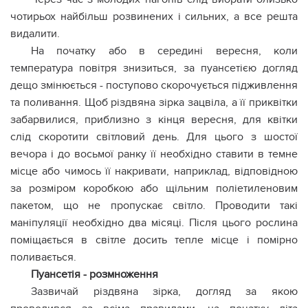
чотирьох найбільш розвинених і сильних, а все решта
видалити.
На початку або в середині вересня, коли
температура повітря знизиться, за пуансетією догляд
дещо змінюється - поступово скорочується підживлення
та поливання. Щоб різдвяна зірка зацвіла, а її приквітки
забарвилися, приблизно з кінця вересня, для квітки
слід скоротити світловий день. Для цього з шостої
вечора і до восьмої ранку її необхідно ставити в темне
місце або чимось її накривати, наприклад, відповідною
за розміром коробкою або щільним поліетиленовим
пакетом, що не пропускає світло. Проводити такі
маніпуляції необхідно два місяці. Після цього рослина
поміщається в світле досить тепле місце і помірно
поливається.
Пуансетія - розмноження
Зазвичай різдвяна зірка, догляд за якою