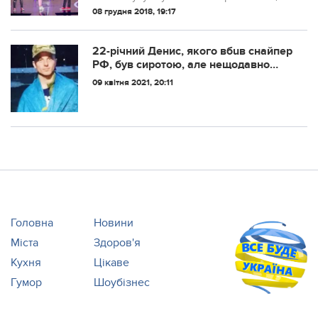
вийшла 10-річна Варвара Кошова –
08 грудня 2018, 19:17
старша дочка Євгенія. Дівчинці на
голову наділи лисий перуку.
22-річний Денис, якого вбuв снайпер
РФ, був сиротою, але нещодавно
став батьком: вражаючі подробиці
09 квітня 2021, 20:11
його життя
Головна
Новини
Міста
Здоров'я
Кухня
Цікаве
Гумор
Шоубізнес