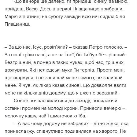
-До вечора ще далеко, ти приїдеш, синку, за мною,
приїдеш, Васю. Десь в церкві Плащаницю прибрали.
Марія з п’ятниці на суботу завжди всю ніч сиділа біля
Плащаниці.
– За що нас, Ісус, розіп’яли? – сказав Петро голосно. –
За наші гріхи наші, а не за Твої, бо Ти був безгрішний.
Безгрішний, а пoмер в таких муках, щоб нас, грішних,
врятувати. Які нелюдські муки Ти терпів. Прости мені,
що скаржуся, і не залишай мене самого, не залишай
мене. Я чув, як лікар казав синові, що дозволяє взяти
мене на кілька днів додому, що я вже не заразний.
Сонце почало хилитися до заходу, посилаючи
останні промені на молоді крони. Принесли вечерю –
молочну кашу, чай і шматочок хліба.
– А вас чому додому не забрали? – літня жінка, яка
принесла їжу, співчутливо подивилася на хворого. Не