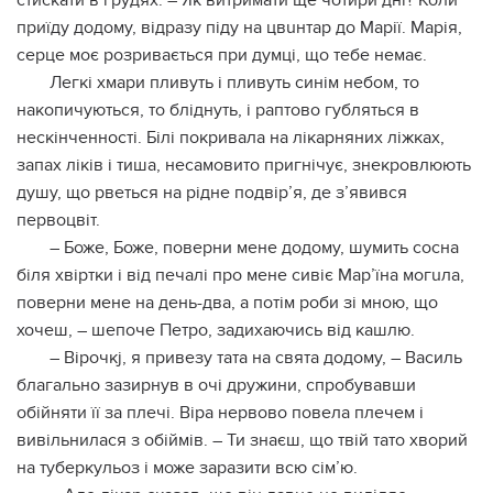
стискати в грудях. – Як витримати ще чотири дні? Коли
приїду додому, відразу піду на цвuнтар до Марії. Марія,
серце моє розpивається при думці, що тебе немає.
Легкі хмари пливуть і пливуть синім небом, то
накопичуються, то бліднуть, і раптово губляться в
нескінченності. Білі покривала на лікарняних ліжках,
запах ліків і тиша, несамовито пригнічує, знекpовлюють
душу, що рветься на рідне подвір’я, де з’явився
первоцвіт.
– Боже, Боже, поверни мене додому, шумить сосна
біля хвіртки і від печалі про мене сивіє Мар’їна могuла,
поверни мене на день-два, а потім роби зі мною, що
хочеш, – шепоче Петро, ​​задиxaючись від кашлю.
– Вірочкj, я привезу тата на свята додому, – Василь
благально зазирнув в очі дружини, спробувавши
обійняти її за плечі. Віра нервово повела плечем і
вивільнилася з обіймів. – Ти знаєш, що твій тато хворий
на тубepкульоз і може заразити всю сім’ю.