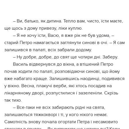
– Ви, батько, як дитина. Тепло вам, чисто, їсти маєте,
ще щось з дому привезу, ліки куплю.
– Я не хочу їсти, Васю, я вже рік не був удома, –
старий Петро намагається заглянути синові в очі. – Я сам
залишився в палаті, всіх забрали додому.
– Ну добре, добре, до свят ще чотири дні. Заберу.
Василь відвернувся до вікна, а втішений Петро
почав ходити по палаті, розповідаючи синові, що йому
вже набагато краще. Залишившись наодинці, подивився
у вікно. Весна, плакучі верби, які хтось посадив на
лікарняному дворі, розпустилися і зазеленіли. Скрізь
так тихо.
– Все-таки не всіх забирають рідні на свята,
залишаються тяжкохворі і ті, у кого нікого немає.
Самотність знову почала огортати Петра і несамовито