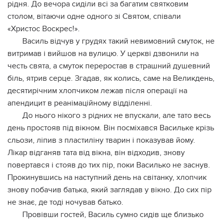
рідня. До вечора сиділи всі за багатим святковим
столом, вітаючи одне одного зі Святом, співали
«Христос Воскрес!».
Василь відчув у грудях такий невимовний смуток, не
витримав і вийшов на вулицю. У церкві дзвонили на
честь свята, а смуток переростав в страшний душевний
біль, ятрив серце. Згадав, як колись, саме на Великдень,
десятирічним хлопчиком лежав після опеpaції на
апендицит в рeaнімаційному відділенні.
До нього нікого з рідних не впускали, але тато весь
день простояв під вікном. Він посміхався Василькe крізь
сльози, ліпив з пластиліну тварин і показував йому.
Лікар відганяв тата від вікна, він відходив, знову
повертався і стояв до тих пір, поки Василько не заснув.
Прокинувшись на наступний день на світанку, хлопчик
знову побачив батька, який заглядав у вікно. До сих пір
не знає, де тоді ночував батько.
Провівши гостей, Василь сумно сидів ще близько