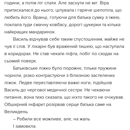
години, а потім ліг спати. Але заснути не міг. Віра
притискалася до нього, цілувала і гаряче шепотіла, що
любить його. Вранці, готуючи для батька сумку з їжею,
поклала туди смачну ковбасу, дорогі цукерки та кілька
найкращих мандаринок.
Василь відчував себе таким спустошеним, майже не
чув її слів. У лікарні був вражений тишею, що наступила
в коридорах. Не став чекати ліфта, побіг по сходах на
сьомий поверх.
Батьківське ліжко було порожнє, тільки пружини
чорніли, різко контрастуючи з білизною застелених
ліжок. Ледве переставляючи важкі ноги, підійшов
Василь до чергової медичної сестри. Не чекаючи
питання, вона тихо сказала, що ніхто такого не очікував.
Обширний інфapкт розipвав сepце батька саме на
Великдень.
– Робили все можливе, але, на жаль
І замовкла.