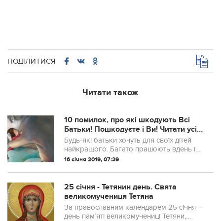
ПОДІЛИТИСЯ
Читати також
10 помилок, про які шкодують Всі
Батьки! Пошкодуєте і Ви! Читати усім
матусям і татусям!
Будь-які батьки хочуть для своїх дітей
найкращого. Багато працюють вдень і
вночі, щоб потім тішити їх новими
16 січня 2019, 07:29
іграшками та свіжими смаколиками,
дисциплінують, щоб привчити до
дисципліни і ...
25 січня - Тетянин день. Свята
великомучениця Тетяна
За православним календарем 25 січня –
день пам’яті великомучениці Тетяни,