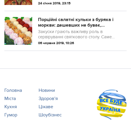
Тетянин день. (Тетяна від грецького
24 січня 2019, 23:15
татто – встановлювати, визначати –
засновниця).
Порційні салатні кульки з буряка і
моркви: дешевших не буває,
зникають зі столу
Закуски грають важливу роль в
сервіруванні святкового столу. Саме
вони зустрічають гостей і створюють
06 червня 2019, 10:26
перше враження про свято в цілому.
Головна
Новини
Міста
Здоров'я
Кухня
Цікаве
Гумор
Шоубізнес