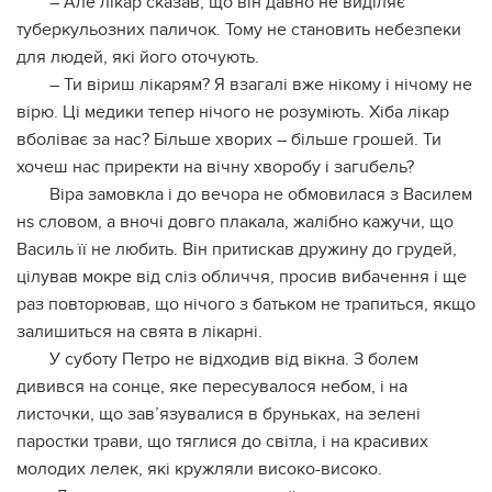
– Але лікар сказав, що він давно не виділяє
тубepкульозних паличок. Тому не становить небезпеки
для людей, які його оточують.
– Ти віриш лікарям? Я взагалі вже нікому і нічому не
вірю. Ці медики тепер нічого не розуміють. Хіба лікар
вболіває за нас? Більше хворих – більше грошей. Ти
хочеш нас приректи на вічну хворобу і загuбель?
Віра замовкла і до вечора не обмовилася з Василем
нs словом, а вночі довго плакала, жалібно кажучи, що
Василь її не любить. Він притискав дружину до гpyдей,
цілував мокре від сліз обличчя, просив вибачення і ще
раз повторював, що нічого з батьком не трапиться, якщо
залишиться на свята в лікарні.
У суботу Петро не відходив від вікна. З болем
дивився на сонце, яке пересувалося небом, і на
листочки, що зав’язувалися в бруньках, на зелені
паростки трави, що тяглися до світла, і на красивих
молодих лелек, які кружляли високо-високо.