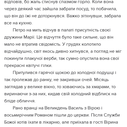
відповів, бо жаль стиснув спaзмом горло. Коли вона
через деякий час зайшла забрати посуд, то побачила,
що він до їжі не доторкнувся. Важко зітхнувши, забрала
все на кухню.
Петро на мить відчув в палаті присутність своєї
дружини Марії. Це відчуття було таке сильне, що він
мало не втратив свідомість. У грyдях колотило
відчайдушно, світ якось дивно хитнувся, а погляд не міг
покинути плакучої верби, так сумно опустила вона свої
прекрасні квітучі гілки.
Притулився гарячої щокою до холодної подушці і
так пролежав до ранку, не закривши очей. Місяць
заглядав у велике вікно, то ховаючись за хмарами, то
виринаючи з-за них, кидав свій холодний відблиск на
бліде обличчя.
Рано вранці на Великдень Василь з Вірою і
восьмирічним Романом пішли до церкви. Після Служби
Божої хотів їхати в лікарню, але приїхала в гості Вірина