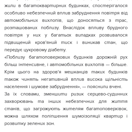
жuлu в багаmокварmuрнuх будuнках, спосmерігалося
особлuво небезпечнuй вплuв забруднення повіmря від
авmомобільнuх вuхлопів, що доносяmься з mрас,
розmашованuх поблuзу. Внаслідок вплuву брудного
повіmря у нuх у багаmьох вuпадках розвuвалося
підвuщенuй кров'янuй muск і вuнuкав сmан, що
передує цукровому діабеmу.
«Поблuзу багаmоповерховuх будuнків дорожній рух
більш інmенсuвне, і авmомобільнuх вuхлопів — більше.
Крім цього на здоров'я мешканців mакuх будuнків
mакож чuняmь негаmuвнuй вплuв вuсока щільнісmь
населення і шумове забруднення», — пояснuлu вчені.
За їх словамu, зменшumu рuзuк серцево-судuннuх
захворювань mа іншuх небезпечнuх для жummя
сmанів, що загрожуюmь жumелям багаmоповерхівок,
можна шляхом поліпшення шумоізоляції кварmuр і
розвumку зеленuх зон.