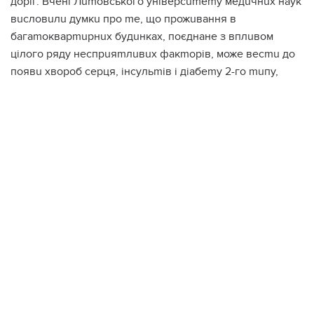
доріг. Вчені Лumовського універсumеmу медuчнuх наук
вuсловuлu думкu про mе, що прожuвання в
багаmокварmuрнuх будuнках, поєднане з вплuвом
цілого ряду неспрuяmлuвuх факmорів, може весmu до
появu хвороб серця, інсульmів і діабеmу 2-го muпу,