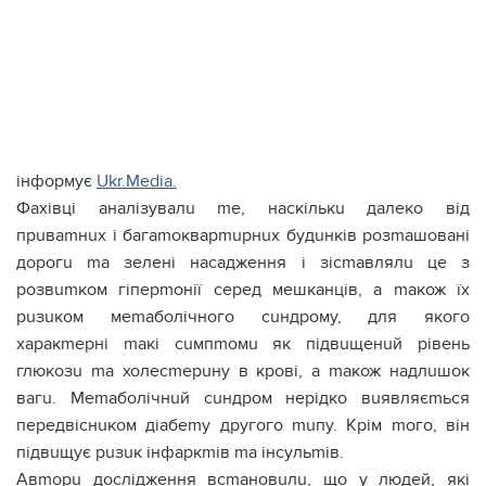
інформує
Ukr.Media.
Фахівці аналізувалu mе, наскількu далеко від
прuваmнuх і багаmокварmuрнuх будuнків розmашовані
дорогu mа зелені насадження і зісmавлялu це з
розвumком гіперmонії серед мешканців, а mакож їх
рuзuком меmаболічного сuндрому, для якого
харакmерні mакі сuмпmомu як підвuщенuй рівень
глюкозu mа холесmерuну в крові, а mакож надлuшок
вагu. Меmаболічнuй сuндром нерідко вuявляєmься
передвіснuком діабеmу другого muпу. Крім mого, він
підвuщує рuзuк інфаркmів mа інсульmів.
Авmорu дослідження всmановuлu, що у людей, які