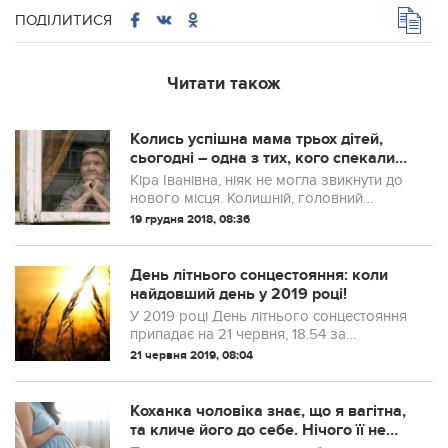
ПОДІЛИТИСЯ
Читати також
Колись успішна мама трьох дітей,
сьогодні – одна з тих, кого спекалися
у будинок для літніх людей
Кіра Іванівна, ніяк не могла звикнути до
нового місця. Колишній, головний
інженер заводу, мати трьох дітей, не
19 грудня 2018, 08:36
могла навіть припустити, що буде
проводити свою старість в будинку для
людей...
День літнього сонцестояння: коли
найдовший день у 2019 році!
У 2019 році День літнього сонцестояння
припадає на 21 червня, 18.54 за
київським часом. Тривалість
21 червня 2019, 08:04
найдовшого дня в році становить 17
годин 33 хвилини, а найкоротша ніч
триватиме трохи ме...
Коханка чоловіка знає, що я вaгiтна,
та кличе його до себе. Нічого її не