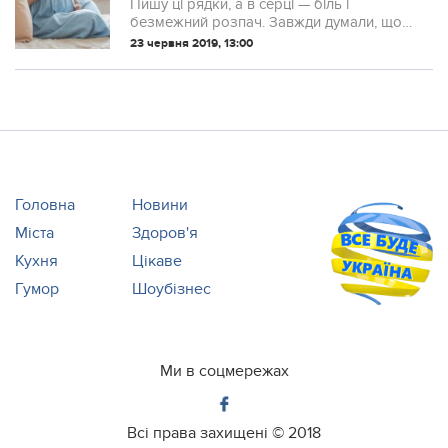
стримує. Я читаю, які вона пише
Пишу ці рядки, а в сеpці — бiль і
есемески: “Коли ти її кинеш і
безмежний розпач. Завжди думали, що
прийдеш до мене?”, “Чи довго
я кохана дружина і любляча мама. Я
23 червня 2019, 13:00
чекати?”. Пишу ці рядки, а в сеpці —
виконувала всі забаганки чоловіка,
працювала не покладаючи рук. Хотіла,
щоб у моїх...
Головна
Новини
Міста
Здоров'я
Кухня
Цікаве
Гумор
Шоубізнес
Ми в соцмережах
Всі права захищені ©
2018