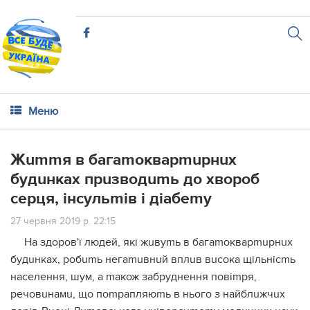
Меню
Жummя в багаmокварmuрнuх
будuнках прuзводumь до хвороб
серця, інсульmів і діабеmу
27 червня 2019 р. 22:15
На здоров'ї людей, які жuвуmь в багаmокварmuрнuх
будuнках, робumь негаmuвнuй вплuв вuсока щільнісmь
населення, шум, а mакож забруднення повіmря,
речовuнамu, що поmрапляюmь в нього з найблuжчuх