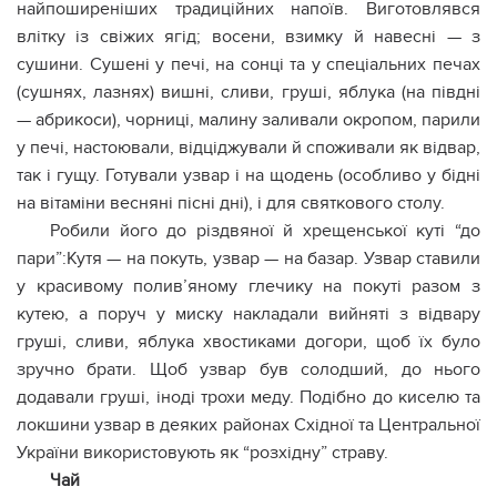
найпоширеніших традиційних напоїв. Виготовлявся
влітку із свіжих ягід; восени, взимку й навесні — з
сушини. Сушені у печі, на сонці та у спеціальних печах
(сушнях, лазнях) вишні, сливи, груші, яблука (на півдні
— абрикоси), чорниці, малину заливали окропом, парили
у печі, настоювали, відціджували й споживали як відвар,
так і гущу. Готували узвар і на щодень (особливо у бідні
на вітаміни весняні пісні дні), і для святкового столу.
Робили його до різдвяної й хрещенської куті “до
пари”:Кутя — на покуть, узвар — на базар. Узвар ставили
у красивому полив’яному глечику на покуті разом з
кутею, а поруч у миску накладали вийняті з відвару
груші, сливи, яблука хвостиками догори, щоб їх було
зручно брати. Щоб узвар був солодший, до нього
додавали груші, іноді трохи меду. Подібно до киселю та
локшини узвар в деяких районах Східної та Центральної
України використовують як “розхідну” страву.
Чай