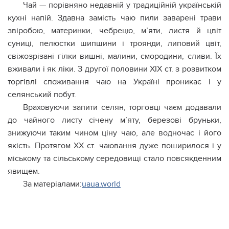
Чай — порівняно недавній у традиційній українській
кухні напій. Здавна замість чаю пили заварені трави
звіробою, материнки, чебрецю, м’яти, листя й цвіт
суниці, пелюстки шипшини і троянди, липовий цвіт,
свіжозрізані гілки вишні, малини, смородини, сливи. Їх
вживали і як ліки. З другої половини XIX ст. з розвитком
торгівлі споживання чаю на Україні проникає і у
селянський побут.
Враховуючи запити селян, торговці чаєм додавали
до чайного листу січену м’яту, березові бруньки,
знижуючи таким чином ціну чаю, але водночас і його
якість. Протягом XX ст. чаювання дуже поширилося і у
міському та сільському середовищі стало повсякденним
явищем.
За матеріалами:
uaua.world