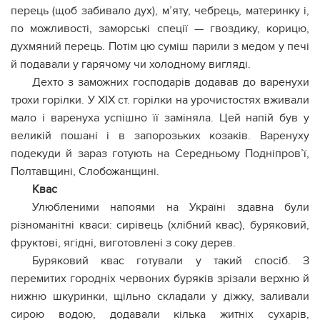
перець (щоб забивало дух), м’яту, чебрець, материнку і,
по можливості, заморські спеції — гвоздику, корицю,
духмяний перець. Потім цю суміш парили з медом у печі
й подавали у гарячому чи холодному вигляді.
Дехто з заможних господарів додавав до варенухи
трохи горілки. У XIX ст. горілки на урочистостях вживали
мало і варенуха успішно її заміняла. Цей напій був у
великій пошані і в запорозьких козаків. Варенуху
подекуди й зараз готують на Середньому Подніпров’ї,
Полтавщині, Слобожанщині.
Квас
Улюбленими напоями на Україні здавна були
різноманітні кваси: сирівець (хлібний квас), буряковий,
фруктові, ягідні, виготовлені з соку дерев.
Буряковий квас готували у такий спосіб. З
перемитих городніх червоних буряків зрізали верхню й
нижню шкуринки, щільно складали у діжку, заливали
сирою водою, додавали кілька житніх сухарів,