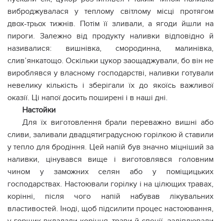
виброджувалася у теплому світлому місці протягом
двох-трьох тижнів. Потім її зливали, а ягоди йшли на
пироги. Залежно від продукту наливки відповідно й
називалися: вишнівка, смородинна, малинівка,
слив’янкатощо. Оскільки цукор заощаджували, бо він не
вироблявся у власному господарстві, наливки готували
невелику кількість і зберігали їх до якоїсь важливої
оказії. Ці напої досить поширені і в наші дні.
Настойки
Для їх виготовлення брали переважно вишні або
сливи, заливали двадцятиградусною горілкою й ставили
у тепло для бродіння. Цей напій був значно міцніший за
наливки, цінувався вище і виготовлявся головним
чином у заможних селян або у поміщицьких
господарствах. Настоювали горілку і на цілющих травах,
корінні, після чого напій набував лікувальних
властивостей. Іноді, щоб підсилити процес настоювання,