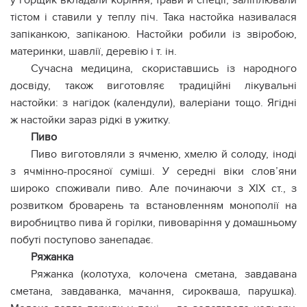
у горщик вкладали коріння, трави й спеції, заліплювали
тістом і ставили у теплу піч. Така настойка називалася
запіканкою, запіканою. Настойки робили із звіробою,
материнки, шавлії, деревію і т. ін.
Сучасна медицина, скориставшись із народного
досвіду, також виготовляє традиційні лікувальні
настойки: з нагідок (календули), валеріани тощо. Ягідні
ж настойки зараз рідкі в ужитку.
Пиво
Пиво виготовляли з ячменю, хмелю й солоду, іноді
з ячмінно-просяної суміші. У середні віки слов’яни
широко споживали пиво. Але починаючи з XIX ст., з
розвитком броварень та встановленням монополії на
виробництво пива й горілки, пивоваріння у домашньому
побуті поступово занепадає.
Ряжанка
Ряжанка (колотуха, колочена сметана, завдавана
сметана, завдаванка, мачання, сирокваша, парушка).