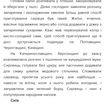
Готовий напій розливали у пляшки, закорковували
й зберігали у льосі. Деякі господині заміняли розчину
запареним і охолодженим хмелем. Більш давній спосіб
приготування сирівця був такий. Житнє, ячмінне,
вівсяне підсмажене зерно або солод додавали у діжку з
запареними сухарями. Квас мав червонуватий колір і
кисло-солодкий смак. Цей спосіб приготування ще й
досі зустрічається подекуди на Полтавщині,
Чернігівщині, Київщині.
На Катеринославщині, Херсонщині до квасу
клалималаїна розчині з пшоняної чи кукурудзяної муки.
Сиріівець готували без цукру, але пасічники додавали
для смаку шматок медового стільника. Споживали
сирівець протягом усього року, але найбільше —
навесні та влітку, коли з нього робили холодник, і
заправляли ним зелений борщ. Сирівець і нині є
популярним народним напоєм.
Сита