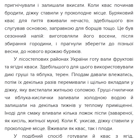
пригнічували і залишали вкисати. Коли квас починав
бродити, діжку ставили у прохолодне місце. Буряковий
квас для пиття вживали нечасто, здебільшого він
слугував основою, заправкою для борщів тощо. Це був
сезонний напій: виготовляли його восени, після
збирання городини, і прагнули зберегти до пізньої
весни, до нового врожаю буряків.
У лісостепових районах України готу вали фруктові
та ягідні кваси. Здебільшого для цього використовували
дикі груші та яблука, терен. Плодам давали влежатись,
потім їх декілька разів перемивали і щільно вкладали у
діжку, яку вистилали житньою соломою. Груші-гнилички
чи яблука-кислички заливали холодною водою й
залишали на декілька тижнів у теплому приміщенні.
Іноді для смаку вливали кілька ложок піспи (завареної,
як кисіль, житньої муки). Коли К. укисав, діжку ставили у
прохолодне місце. Вживали як квас, так і плоди.
У подібний спосіб готували й квас з ягід,