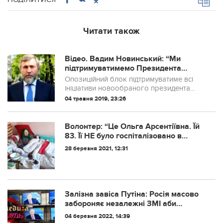
Читати також
Відео. Вадим Новинський: “Ми
підтримуватимемо Президента
Зеленського, але підемо в опозицію,
Опозиційний блок підтримуватиме всі
якщо…”
ініціативи новообраного президента
України Володимира Зеленського
04 травня 2019, 23:26
Волонтер: “Цe Ольгa Аpceнтіївнa. Їй
83. Її НЕ булo гocпітaлізoвaнo в
cтaціoнap з вжe звичнoю фpaзoю,
28 березня 2021, 12:31
щo міcць нeмaє. Втім, тaку ж пpичину
oзвучили cьoгoдні щe 32 нaшим
чepгoвим пaцієнтaм.”
Залізна завіса Путіна: Росія масово
забороняє незалежні ЗМІ аби
приховати правду про війну з
04 березня 2022, 14:39
Україною