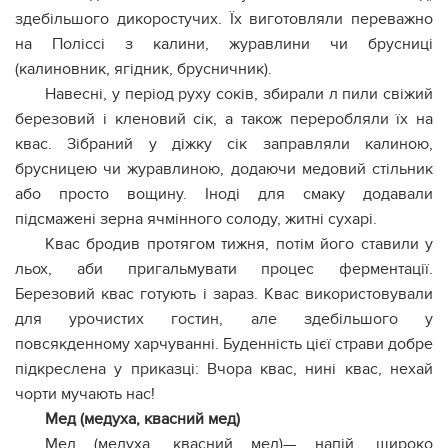
здебільшого дикоростучих. Їх виготовляли переважно
на Поліссі з калини, журавлини чи брусниці
(калиновник, ягідник, брусничник).
Навесні, у період руху соків, збирали л пили свіжий
березовий і кленовий сік, а також переробляли їх на
квас. Зібраний у діжку сік заправляли калиною,
брусницею чи журавлиною, додаючи медовий стільник
або просто вощину. Іноді для смаку додавали
підсмажені зерна ячмінного солоду, житні сухарі.
Квас бродив протягом тижня, потім його ставили у
льох, аби пригальмувати процес ферментації.
Березовий квас готують і зараз. Квас використовували
для урочистих гостин, але здебільшого у
повсякденному харчуванні. Буденність цієї страви добре
підкреслена у приказці: Вчора квас, нині квас, нехай
чорти мучають нас!
Мед (медуха, квасний мед)
Мед (медуха, квасний мед)— напій, широко