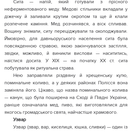
Сита — напій, який готували з прісного
неферментованого меду. Медові стільники вкладали у
діжечку й заливали крутим окропом та ще й клали
розпечене каміння. Мед розчинявся, а віск спливав.
Вощину знімали, ситу переціджували та охолоджували.
Ймовірно, для давньоруського населення сита була
повсякденною стравою, якою закінчувалося застілля,
звідки, можливо, й виникли вислови — насититись,
наїстися досита. У XIX — на початку XX ст. сита
побутувала як ритуальна страва.
Нею заправляли різдвяну й хрещенську кутю,
поминальне коливо, а у деяких районах Полісся вона
заміняла його. Цікаво, що назва поминального колива
— канун, що була поширена на Сході й Півдні України,
раніше означалала мед, пиво, які виготовлялися для
якогось громадського свята, найчастіше храмового.
Узвар
Узвар (звар, вар, киселиця, юшка, сливки) — один із