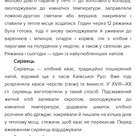
Молоко довго парили у печі — до золотавого кольору,
охолоджували до кімнатної температури, заправляли
ложкою-другою сметани або вершків, накривали і
ставили у тепле місце зсідатися. Годин через 12 ряжанка
була готова, тоді її знову охолоджували й уживали до
вареників і млинців, оладок і коржів, їли з хлібом і
пирогами на полуденок у неділю, а також у святкові дні.
Ряжанка і сьогодні — один із найулюбленіших напоїв.
Сирівець
Сирівець — хлібний квас, традиційно поширений
напій, відомий ще з часів Київської Русі. Вже тоді
розрізняли кваси черстві (свіжі) та викислі. У XVIII—XX
ст. сирівець виготовляли у такий спосіб. Підсмажений
житній хліб заливали окропом, охолоджували до
кімнатної температури, додавали шматок хлібної
розчини або дріжджі, накривали й лишали на кілька днів
у теплому місці, стежачи, щоб квас не перекисав. Перед
вживанням сирівець відціджували.