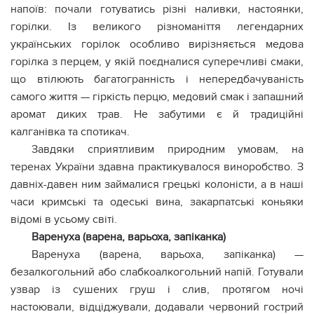
напоїв: почали готуватись різні наливки, настоянки,
горілки. Із великого різноманіття легендарних
українських горілок особливо вирізняється медова
горілка з перцем, у якій поєдналися суперечливі смаки,
що втілюють багатогранність і непередбачуваність
самого життя — гіркість перцю, медовий смак і запашний
аромат диких трав. Не забутими є й традиційні
калганівка та спотикач.
Завдяки сприятливим природним умовам, на
теренах України здавна практикувалося виноробство. З
давніх-давен ним займалися грецькі колоністи, а в наші
часи кримські та одеські вина, закарпатські коньяки
відомі в усьому світі.
Варенуха (варена, варьоха, запіканка)
Варенуха (варена, варьоха, запіканка) —
безалкогольний або слабкоалкогольний напій. Готували
узвар із сушених груш і слив, протягом ночі
настоювали, відціджували, додавали червоний гострий