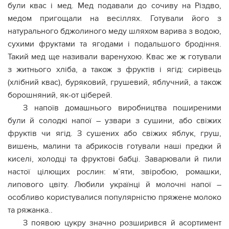
були квас і мед. Мед подавали до сочиву на Різдво,
медом пригощали на весіллях. Готували його з
натурального бджолиного меду шляхом варива з водою,
сухими фруктами та ягодами і подальшого бродіння.
Такий мед ще називали варенухою. Квас же ж готували
з житнього хліба, а також з фруктів і ягід: сирівець
(хлібний квас), буряковий, грушевий, яблучний, а також
борошняний, як-от ціберей.
З напоїв домашнього виробництва поширеними
були й солодкі напої – узвари з сушини, або свіжих
фруктів чи ягід. З сушених або свіжих яблук, груш,
вишень, малини та абрикосів готували наші предки й
киселі, холодці та фруктові бабці. Заварювали й пили
настої цілющих рослин: м’яти, звіробою, ромашки,
липового цвіту. Любили українці й молочні напої –
особливо користувалися популярністю пряжене молоко
та ряжанка..
З появою цукру значно розширився й асортимент