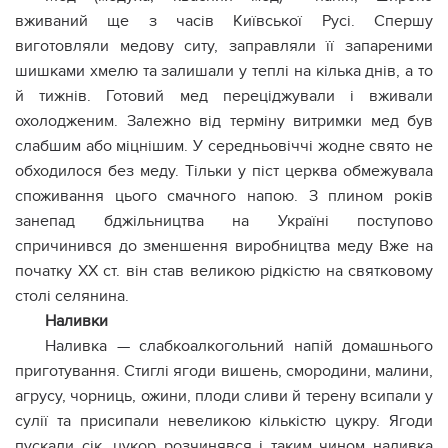
вживаний ще з часів Київської Русі. Спершу
виготовляли медову ситу, заправляли її запареними
шишками хмелю та залишали у теплі на кілька днів, а то
й тижнів. Готовий мед переціджували і вживали
охолодженим. Залежно від терміну витримки мед був
слабшим або міцнішим. У середньовіччі жодне свято не
обходилося без меду. Тільки у піст церква обмежувала
споживання цього смачного напою. З плином років
занепад бджільництва на Україні поступово
спричинився до зменшення виробництва меду Вже на
початку XX ст. він став великою рідкістю на святковому
столі селянина.
Наливки
Наливка — слабкоалкогольний напій домашнього
приготування. Стиглі ягоди вишень, смородини, малини,
агрусу, чорниць, ожини, плоди сливи й терену всипали у
сулії та присипали невеликою кількістю цукру. Ягоди
пускали сік, цукор розчинявся і таким чином наливка