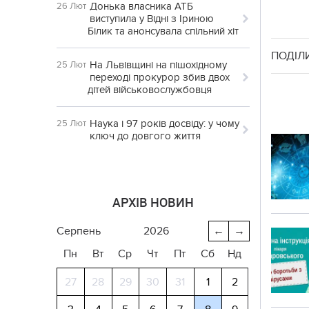
Донька власника АТБ
26 Лют
виступила у Відні з Іриною
Білик та анонсувала спільний хіт
ПОДІЛ
На Львівщині на пішохідному
25 Лют
переході прокурор збив двох
дітей військовослужбовця
Наука і 97 років досвіду: у чому
25 Лют
ключ до довгого життя
АРХІВ НОВИН
серпень
2026
←
→
Пн
Вт
Ср
Чт
Пт
Сб
Нд
27
28
29
30
31
1
2