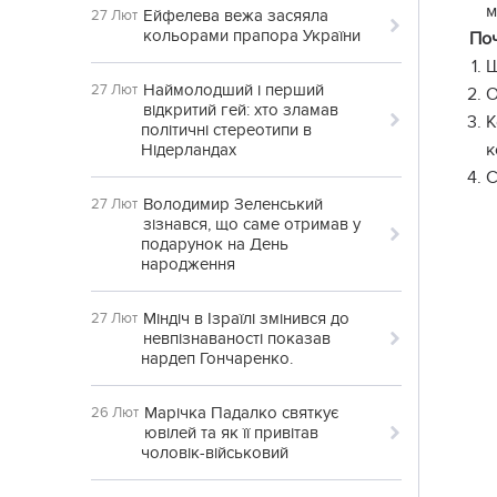
м
Ейфелева вежа засяяла
27 Лют
кольорами прапора України
Поч
Ш
Наймолодший і перший
27 Лют
О
відкритий гей: хто зламав
К
політичні стереотипи в
к
Нідерландах
С
Володимир Зеленський
27 Лют
зізнався, що саме отримав у
подарунок на День
народження
Міндіч в Ізраїлі змінився до
27 Лют
невпізнаваності показав
нардеп Гончаренко.
Марічка Падалко святкує
26 Лют
ювілей та як її привітав
чоловік-військовий