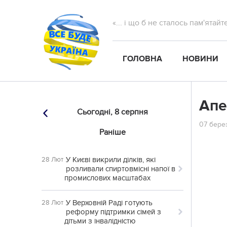
«... і що б не сталось пам'ятай
ГОЛОВНА
НОВИНИ
Апе
Сьогодні,
8 серпня
07 берез
Раніше
У Києві викрили ділків, які
28 Лют
розливали спиртовмісні напої в
промислових масштабах
У Верховній Раді готують
28 Лют
реформу підтримки сімей з
дітьми з інвалідністю