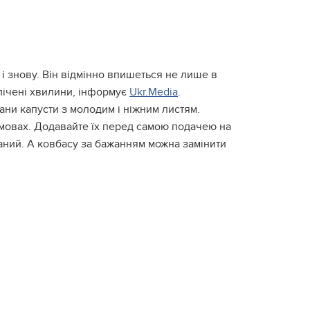
 і знову. Він відмінно впишеться не лише в
 лічені хвилини, інформує
Ukr.Media
.
ни капусти з молодим і ніжним листям.
 умовах. Додавайте їх перед самою подачею на
ваний. А ковбасу за бажанням можна замінити