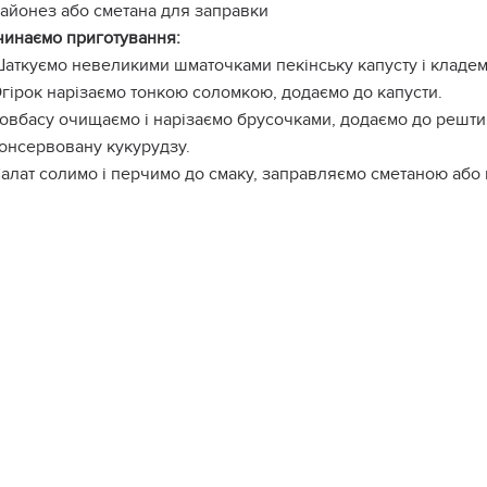
айонез або сметана для заправки
инаємо приготування:
аткуємо невеликими шматочками пекінську капусту і кладем
гірок нарізаємо тонкою соломкою, додаємо до капусти.
овбасу очищаємо і нарізаємо брусочками, додаємо до решти 
онсервовану кукурудзу.
алат солимо і перчимо до смаку, заправляємо сметаною або 