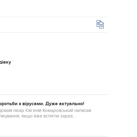
діаку
оротьби з вірусами. Дуже актуально!
Відомий лікар Євгеній Комаровський написав
 лікування, якщо вже встигли зараз...