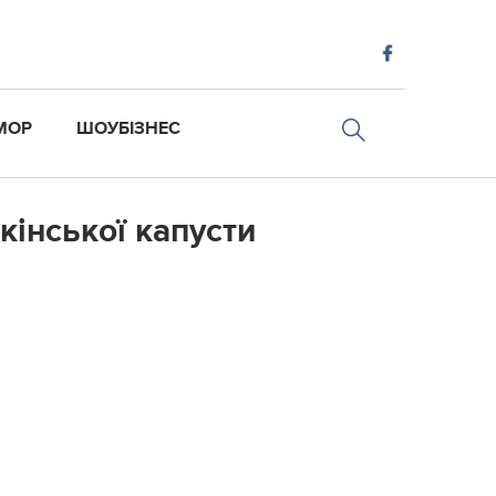
МОР
ШОУБІЗНЕС
кінської капусти