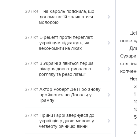
Тіна Кароль пояснила, що
28 Лют
допомагає їй залишатися
молодою
Цей
Е-рецепт проти переплат:
27 Лют
повсякд
українцям підкажуть, як
Для
зекономити на ліках
Сухарик
В Україні з’явиться перша
стіл, і
27 Лют
лікарня довготривалого
копчен
догляду та реабілітації
Нео
3
Актор Роберт Де Ніро знову
27 Лют
1
пройшовся по Дональду
Трампу
1
1
Принц Гаррі звернувся до
27 Лют
5
українців рідною мовою у
з
четверту річницю війни.
с