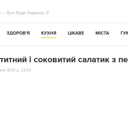
те — Все буде Україна» ©
ЗДОРОВ'Я
КУХНЯ
ЦІКАВЕ
МІСТА
ГУ
титний і соковитий салатик з пе
ня 2021 р. 22:02