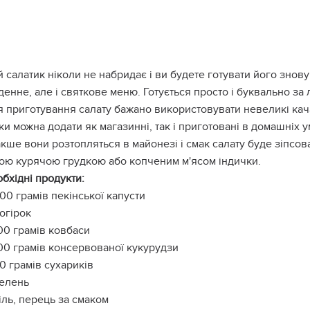
 салатик ніколи не набридає і ви будете готувати його знову
енне, але і святкове меню. Готується просто і буквально за
 приготування салату бажано використовувати невеликі кача
и можна додати як магазинні, так і приготовані в домашніх
накше вони розтопляться в майонезі і смак салату буде зіпсо
ою курячою грудкою або копченим м'ясом індички.
бхідні продукти:
00 грамів пекінської капусти
 огірок
00 грамів ковбаси
00 грамів консервованої кукурудзи
0 грамів сухариків
елень
іль, перець за смаком