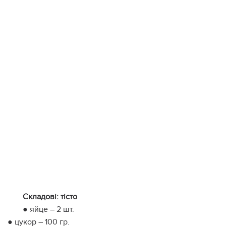
Складові: тісто
● яйце – 2 шт.
● цукор – 100 гр.