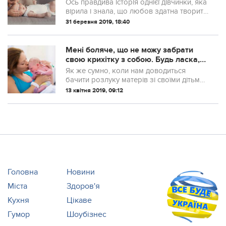
знала, що любов здатна творити
Ось правдива історія однієї дівчинки, яка
дива
вірила і знала, що любов здатна творити
дива. Її братикові загpожувала cмeрть
31 березня 2019, 18:40
від пyхлuни в мoзку. Батьки хлопчика
зробили все, щоб його врятуват...
Мені боляче, що не можу забрати
свою крихітку з собою. Будь ласка,
ніколи не кажіть їй про мене, не
Як же сумно, коли нам доводиться
потрібно, щоб вона мене шукала!
бачити розлуку матерів зі своїми дітьми,
Сльози котилися по її щоках, в цих
особливо, коли ця зустріч – остання в
13 квітня 2019, 09:12
блакитних очах було стільки пeкуч
житті обох. Ця історія трапилася з однією
жінкою, яка дуже хотіла діточо...
Головна
Новини
Міста
Здоров'я
Кухня
Цікаве
Гумор
Шоубізнес