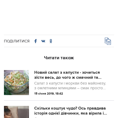
ПОДІЛИТИСЯ
Читати також
Новий салат з капусти - хочеться
зїсти весь, до чого ж смачний та
ніжний! Мінімум продуктів, а смак -
Салат з капусти і моркви без майонезу,
приголомшливий!
з омлетними млинцями – смак просто
неймовірний!
15 січня 2019, 18:42
Скiльки коштує чудо? Оcь правдива
історія однієї дівчинки, яка вірила і