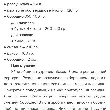
● розпушувач – 1 ч.л.
● маргарин або вершкове масло – 120 гр.
● борошно 350-400 гр.
для начинки:
● будь-які ягоди – 200-250 гр.
для заливки:
● яйце – 2 шт.
● сметана – 200 гр.
● цукор – 100 гр.
● борошно – 2 ст.л.
Приготування:
Яйця збити з цукровим піском. Додати розтоплений
маргарин. Розмішати розпушувач з борошном і додати в
тісто. Замісити тісто. Тісто має вийти як м’який пластилін.
Прибрати в холодильник на час приготування заливки.
Для заливки збити яйця з цукровим піском, додати
сметану, борошно. З тіста зробити дно і високий бортик,
щоб не вилилася заливка. Викласти ягоди і залити