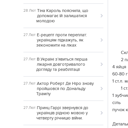
Тіна Кароль пояснила, що
28 Лют
допомагає їй залишатися
молодою
Е-рецепт проти переплат:
27 Лют
українцям підкажуть, як
зекономити на ліках
Скл
В Україні з’явиться перша
27 Лют
2 п
лікарня довготривалого
4 яйця
догляду та реабілітації
60-80 
1 ст.л.
Актор Роберт Де Ніро знову
27 Лют
1 с
пройшовся по Дональду
Трампу
1 зубчи
сіль
Принц Гаррі звернувся до
27 Лют
пучок 
українців рідною мовою у
четверту річницю війни.
Детальн