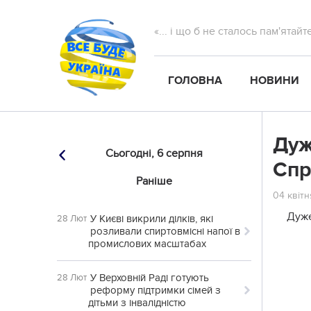
«... і що б не сталось пам'ятай
ГОЛОВНА
НОВИНИ
Дуж
Сьогодні,
6 серпня
Cпр
Раніше
04 квітн
Дуже
У Києві викрили ділків, які
28 Лют
розливали спиртовмісні напої в
промислових масштабах
У Верховній Раді готують
28 Лют
реформу підтримки сімей з
дітьми з інвалідністю