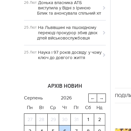
Донька власника АТБ
26 Лют
виступила у Відні з Іриною
Білик та анонсувала спільний хіт
На Львівщині на пішохідному
25 Лют
переході прокурор збив двох
дітей військовослужбовця
Наука і 97 років досвіду: у чому
25 Лют
ключ до довгого життя
АРХІВ НОВИН
ПОДІЛ
серпень
2026
←
→
Пн
Вт
Ср
Чт
Пт
Сб
Нд
27
28
29
30
31
1
2