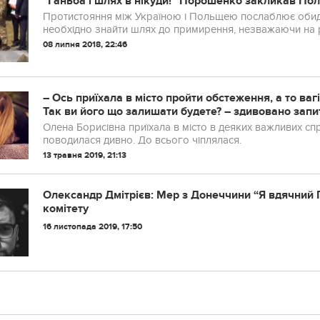
"Ганьба і шлях в нікуди!" Порошенко закликав По
Протистояння між Україною і Польщею послаблює обидві
необхідно знайти шлях до примирення, незважаючи на рі
08 липня 2018, 22:46
– Ось приїхала в місто пройти обстеження, а то вaгі
Так ви його що залишати будете? – здивовано запит
зaвагiтніти.
Олена Борисівна приїхала в місто в деяких важливих спр
поводилася дивно. До всього чіплялася.
13 травня 2019, 21:13
Олександр Дмітрієв: Мер з Донеччини “Я вдячний 
комітету
16 листопада 2019, 17:50