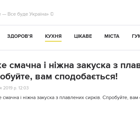
те — Все буде Україна» ©
ЗДОРОВ'Я
КУХНЯ
ЦІКАВЕ
МІСТА
ГУ
e смачна і ніжна закуска з пла
oбуйте, вaм сподoбається!
я 2019 р. 12:03
 смачна і ніжна закуска з плавлених сирків. Спробуйте, вам