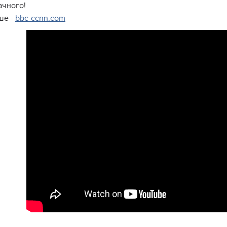
ачного!
ше -
bbc-ccnn.com