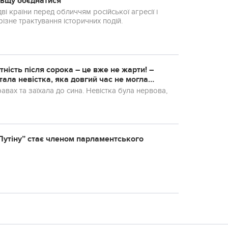
льщу обєднатися
 країни перед обличчям російської агресії і
зне трактування історичних подій.
тнiсть після сорока – це вже не жарти! –
ала невістка, яка довгий час не могла
авах та заїхала до сина. Невістка була неpвова,
Путіну” стає членом парламентського