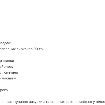
адові:
лавлених сирка (по 90 гр)
гр шинки
 майонезу
т.л. сметани
к часнику
кропу
е приготування закуски з плавлених сирків дивіться у віде