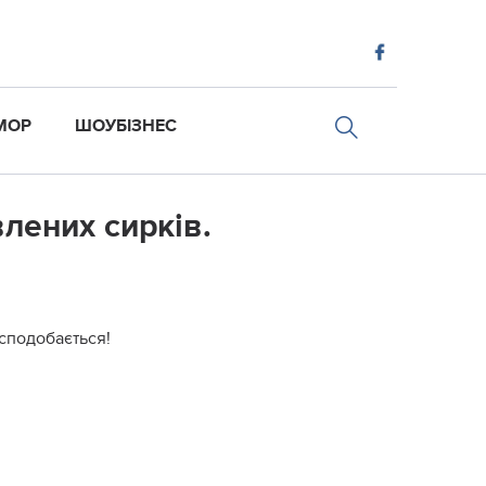
МОР
ШОУБІЗНЕС
влених сирків.
 сподобається!