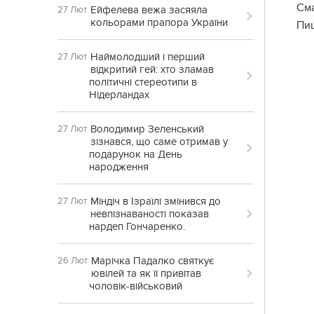
См
Ейфелева вежа засяяла
27 Лют
кольорами прапора України
Пи
Наймолодший і перший
27 Лют
відкритий гей: хто зламав
політичні стереотипи в
Нідерландах
Володимир Зеленський
27 Лют
зізнався, що саме отримав у
подарунок на День
народження
Міндіч в Ізраїлі змінився до
27 Лют
невпізнаваності показав
нардеп Гончаренко.
Марічка Падалко святкує
26 Лют
ювілей та як її привітав
чоловік-військовий