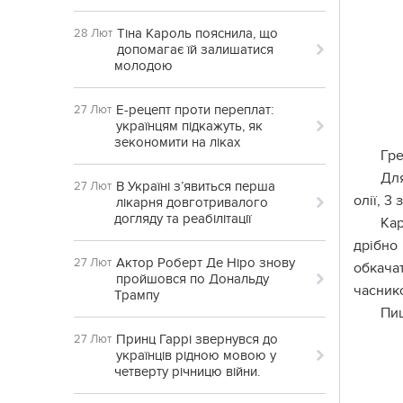
Тіна Кароль пояснила, що
28 Лют
допомагає їй залишатися
молодою
Е-рецепт проти переплат:
27 Лют
українцям підкажуть, як
зекономити на ліках
Гре
Для
В Україні з’явиться перша
27 Лют
олії, 3 
лікарня довготривалого
догляду та реабілітації
Кар
дрібно
Актор Роберт Де Ніро знову
27 Лют
обкача
пройшовся по Дональду
часнико
Трампу
Пи
Принц Гаррі звернувся до
27 Лют
українців рідною мовою у
четверту річницю війни.