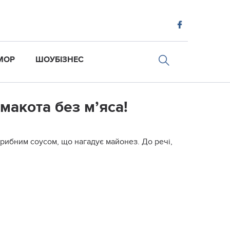
МОР
ШОУБІЗНЕС
макота без м’яса!
грибним соусом, що нагадує майонез. До речі,