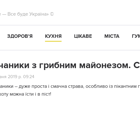
те — Все буде Україна» ©
ЗДОРОВ'Я
КУХНЯ
ЦІКАВЕ
МІСТА
ГУ
чаники з грибним майонезом. С
ня 2019 р. 09:24
аники – дуже проста і смачна страва, особливо із пікантним 
оту можна їсти і в піст!