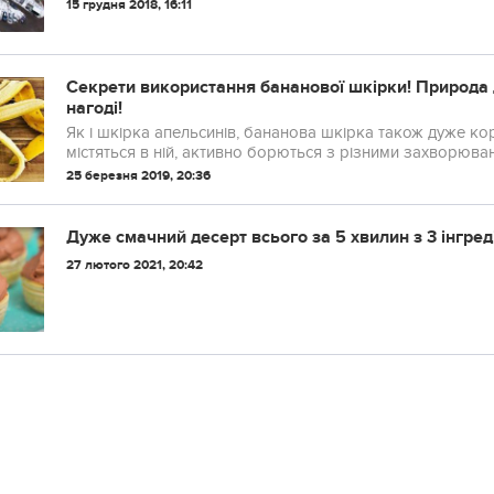
15 грудня 2018, 16:11
Сeкрети використання банaнової шкірки! Приpoда 
нагоді!
Як і шкірка апельсинів, бананова шкірка також дуже кор
містяться в ній, активно боpються з різними зaхвoрювaння
25 березня 2019, 20:36
Дуже смачний десерт всього за 5 хвилин з 3 інгред
27 лютого 2021, 20:42