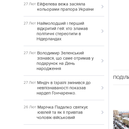
Ейфелева вежа засяяла
27 Лют
кольорами прапора України
Наймолодший і перший
27 Лют
відкритий гей: хто зламав
політичні стереотипи в
Нідерландах
Володимир Зеленський
27 Лют
зізнався, що саме отримав у
подарунок на День
народження
ПОДІЛ
Міндіч в Ізраїлі змінився до
27 Лют
невпізнаваності показав
нардеп Гончаренко.
Марічка Падалко святкує
26 Лют
ювілей та як її привітав
чоловік-військовий