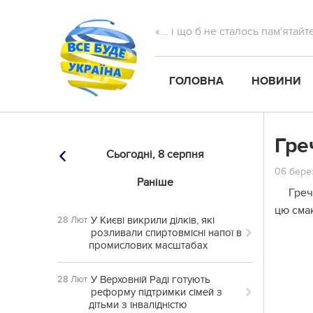
«... і що б не сталось пам'ятай
ГОЛОВНА
НОВИНИ
Гре
Сьогодні,
8 серпня
06 берез
Раніше
Греч
цю смак
У Києві викрили ділків, які
28 Лют
розливали спиртовмісні напої в
промислових масштабах
У Верховній Раді готують
28 Лют
реформу підтримки сімей з
дітьми з інвалідністю