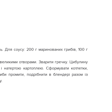
ль. Для соусу: 200 г маринованих грибів, 100 г
з великими отворами. Зварити гречку. Цибулину
 і натертою картоплею. Сформувати котлетки,
риби промити, подрібнити в блендері разом із
у.