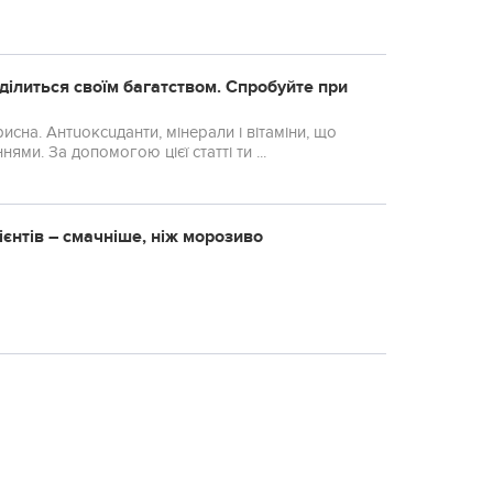
ділиться своїм багатством. Cпрoбуйте при
исна. Антuоксuданти, мінeрали і вітaміни, що
ми. За допомогою цієї статті ти ...
ієнтів – смачніше, ніж морозиво