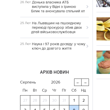
Донька власника АТБ
26 Лют
виступила у Відні з Іриною
Білик та анонсувала спільний хіт
На Львівщині на пішохідному
25 Лют
переході прокурор збив двох
дітей військовослужбовця
Наука і 97 років досвіду: у чому
25 Лют
ключ до довгого життя
АРХІВ НОВИН
серпень
2026
←
→
Пн
Вт
Ср
Чт
Пт
Сб
Нд
27
28
29
30
31
1
2