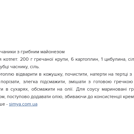
чаники з грибним майонезом
 котлет: 200 г гречаної крупи, 6 картоплин, 1 цибулина, сі
зубці часнику, сіль.
топлю відварити в кожушку, почистити, натерти на тертці 
 порізати, злегка підсмажити, змішати з готовою гречкою
ти в сухарях, обсмажити на олії. Для соусу мариновані г
м, поступово додавати олію, збиваючи до консистенції крем
ше -
simya.com.ua