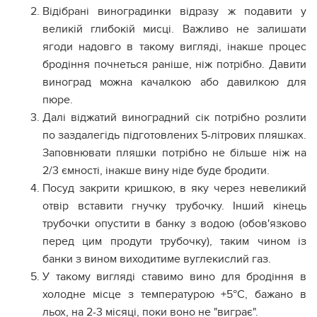
Відібрані виноградинки відразу ж подавити у
великій глибокій мисці. Важливо не залишати
ягоди надовго в такому вигляді, інакше процес
бродіння почнеться раніше, ніж потрібно. Давити
виноград можна качалкою або давилкою для
пюре.
Далі віджатий виноградний сік потрібно розлити
по заздалегідь підготовлених 5-літрових пляшках.
Заповнювати пляшки потрібно не більше ніж на
2/3 ємності, інакше вину ніде буде бродити.
Посуд закрити кришкою, в яку через невеликий
отвір вставити гнучку трубочку. Інший кінець
трубочки опустити в банку з водою (обов'язково
перед цим продути трубочку), таким чином із
банки з вином виходитиме вуглекислий газ.
У такому вигляді ставимо вино для бродіння в
холодне місце з температурою +5°С, бажано в
льох, на 2-3 місяці, поки воно не "виграє".