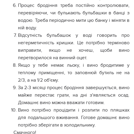
Процес бродіння треба постійно контролювати,
перевіряючи, чи булькають бульбашки в банці з
водою. Треба періодично мити цю банку і міняти в
ній воду.
Відсутність бульбашок у воді говорить про
негерметичність кришки. Це потрібно терміново
виправити, якщо не хочеш, щоби вино
перетворилося на винний оцет.
Якщо у тебе немає льоху, і вино бродитиме у
теплому приміщенні, то заповнюй бутиль не на
2/3, а на 1/2 об'єму.
За 2-3 місяці процес бродіння завершується, вино
майже перестає грати, на дні з'являється осад.
Домашнє вино можна вважати готовим.
Вино потрібно процідити і розлити по пляшках
для подальшого вживання. Готове домашнє вино
потрібно зберігати в холодильнику.
Смачного!