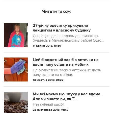
Читати також
27-річну одеситку прикували
ланцюгом у власному будинку
Сьогодні вдень в одному з приватних
будинків в Малиновському районі Одеси
поліцейські врятували 27-річну жінку, яку
11 квітня 2018, 18:59
зловмисник прикував ланцюгом до
стіни.
Цей бюджетний засіб з аптечки не
дасть пилу осідати на меблях
Це бюджетний засіб з аптечки не дасть
пилу осідати на меблях
13 жовтня 2018, 21:29
Ми всі маємо цю штyку у нас вдома.
Aле чи знaєте ви, як її
використовувати?
Незамінний засіб!
23 листопада 2018, 16:40