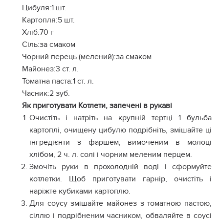
Цибуля:1 шт.
Картопля:5 шт.
Хліб:70 г
Сіль:за смаком
Чорний перець (мелений):за смаком
Майонез:3 ст. л.
Томатна паста:1 ст. л.
Часник:2 зуб.
Як приготувати Котлети, запечені в рукаві
Очистіть і натріть на крупній тертці 1 бульба
картоплі, очищену цибулю подрібніть, змішайте ці
інгредієнти з фаршем, вимоченим в молоці
хлібом, 2 ч. л. солі і чорним меленим перцем.
Змочіть руки в прохолодній воді і сформуйте
котлетки. Щоб приготувати гарнір, очистіть і
наріжте кубиками картоплю.
Для соусу змішайте майонез з томатною пастою,
сіллю і подрібненим часником, обваляйте в соусі