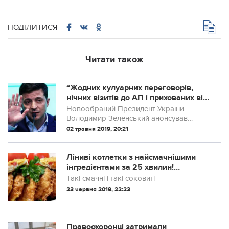
ПОДІЛИТИСЯ
Читати також
“Жодних кулуарних переговорів,
нічних візитів до АП і прихованих від
суспільства домовленостей.”
Новообраний Президент України
Зеленський анонсував зустріч з
Володимир Зеленський анонсував
бізнесом
зустріч з бізнесом. “За мого
02 травня 2019, 20:21
президентства стосунки з підприємцями
будуть прозорими. Більше жодних
кулуарних переговорів, н...
Ліниві котлетки з найсмачнішими
інгредієнтами за 25 хвилин!
Готуються дуже просто, а виходить
Такі смачні і такі соковиті
дуже смачно!
23 червня 2019, 22:23
Правоохоронці затримали