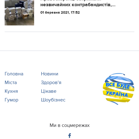
незвичайних контрабандистів,
загальна сума вилучених коштів,
01 березня 2021, 17:52
просто вражає!!!
Головна
Новини
Міста
Здоров'я
Кухня
Цікаве
Гумор
Шоубізнес
Ми в соцмережах