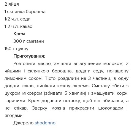
2 яйця
1 склянка борошна
1/2 ч.л. соди
1-2 ч.л. какао
Крем:
300 г сметани
150 г цукру
Приготування:
Розтопити масло, змішати зі згущеним молоком, 2
яйцями і склянкою борошна, додати соду, погашену
лимонним соком. Тісто розділити на 3 частини, в одну
додати какао, випікати кожну окремо. Сметану збити з
цукром міксером (збивати 5 хвилин) і змащувати коржі
гарячими. Крем додавати потроху, щоб він вбирався, а
не стікав. Зверху можна прикрасити шоколадом і
ягодами.
Джерело:
shodenno