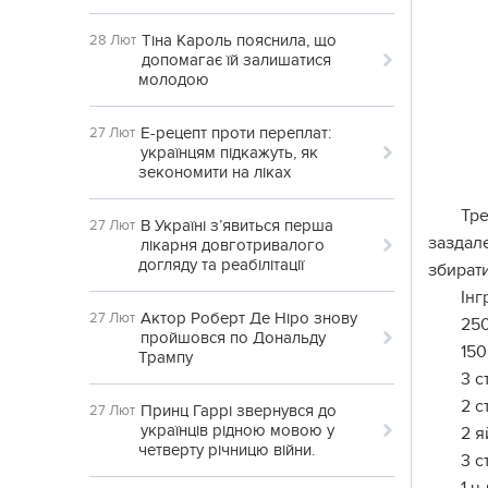
Тіна Кароль пояснила, що
28 Лют
допомагає їй залишатися
молодою
Е-рецепт проти переплат:
27 Лют
українцям підкажуть, як
зекономити на ліках
Тре
В Україні з’явиться перша
27 Лют
заздал
лікарня довготривалого
догляду та реабілітації
збирати
Інг
Актор Роберт Де Ніро знову
27 Лют
250
пройшовся по Дональду
150
Трампу
3 с
2 с
Принц Гаррі звернувся до
27 Лют
українців рідною мовою у
2 я
четверту річницю війни.
3 с