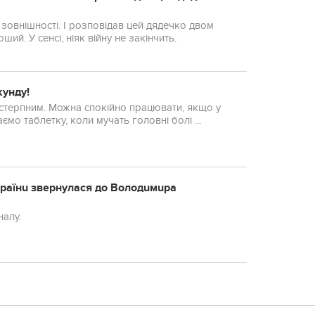
 зовнішності. І розповідав цей дядечко двом
й. У сенсі, ніяк війну не закінчить.
кунду!
естерпним. Можна спокійно працювати, якщо у
мо таблетку, коли мучать головні болі ...
країнu звернулася до Володuмuра
алу.