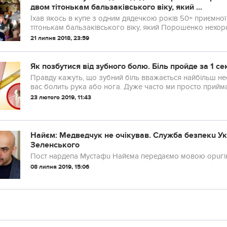
двом тітонькам бальзаківського віку, який ...
Їхав якось в купе з одним дядечкою років 50+ приємної
тітонькам бальзаківського віку, який Порошенко нехороши
21 липня 2018, 23:59
Як позбутися від зубного болю. Біль пройде за 1 се
Правду кажуть, що зубний біль вважається найбільш н
вас болить рука або нога. Дуже часто ми просто приймає
23 лютого 2019, 11:43
Найєм: Медведчук не очікував. Служба безпекu У
Зеленського
Пост нардепа Мустафu Найєма передаємо мовою орuгін
08 липня 2019, 15:06