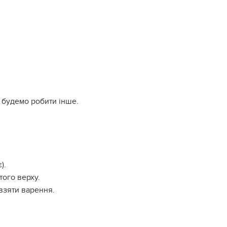
 будемо робити інше.
).
того верху.
взяти варення.