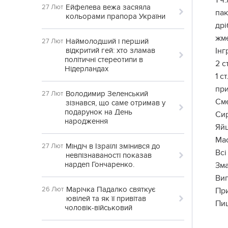
1 ч
Ейфелева вежа засяяла
27 Лют
пак
кольорами прапора України
дрі
жм
Наймолодший і перший
27 Лют
відкритий гей: хто зламав
Інг
політичні стереотипи в
2 с
Нідерландах
1 с
при
Володимир Зеленський
27 Лют
Сме
зізнався, що саме отримав у
подарунок на День
Сир
народження
Яйц
Мас
Міндіч в Ізраїлі змінився до
27 Лют
Всі
невпізнаваності показав
нардеп Гончаренко.
Зма
Вип
Марічка Падалко святкує
26 Лют
При
ювілей та як її привітав
Пи
чоловік-військовий