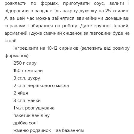
розкласти по формах, приготувати соус, залити і
відправити в заздалегідь нагріту духовку на 25 хвилин.
А за цей час можна зайнятися звичайними домашніми
справами і збиратися на роботу. Дуже зручно! Теплий,
ароматний і дуже смачний сніданок за півгодини буде на
столі!
Інгредієнти на 10-12 сирників (залежить від розміру
формочок):
250 г сиру
150 г сметани
3 ст.л. цукру
2 ст.л. вершкового масла
2 яйця
3 ст.л. манки
1 ч.л. розпушувача
пакетик ваніліну
дрібка солі
жменю родзинок – за бажанням