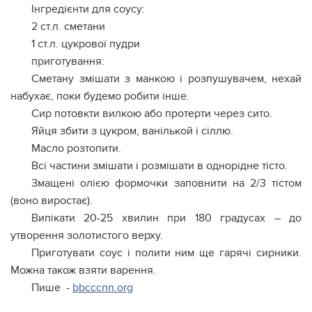
Інгредієнти для соусу:
2 ст.л. сметани
1 ст.л. цукрової пудри
приготування:
Сметану змішати з манкою і розпушувачем, нехай
набухає, поки будемо робити інше.
Сир потовкти вилкою або протерти через сито.
Яйця збити з цукром, ванількой і сіллю.
Масло розтопити.
Всі частини змішати і розмішати в однорідне тісто.
Змащені олією формочки заповнити на 2/3 тістом
(воно виростає).
Випікати 20-25 хвилин при 180 градусах – до
утворення золотистого верху.
Приготувати соус і полити ним ще гарячі сирники.
Можна також взяти варення.
Пише -
bbcccnn.org